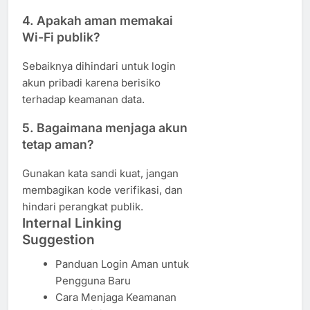
4. Apakah aman memakai
Wi-Fi publik?
Sebaiknya dihindari untuk login
akun pribadi karena berisiko
terhadap keamanan data.
5. Bagaimana menjaga akun
tetap aman?
Gunakan kata sandi kuat, jangan
membagikan kode verifikasi, dan
hindari perangkat publik.
Internal Linking
Suggestion
Panduan Login Aman untuk
Pengguna Baru
Cara Menjaga Keamanan