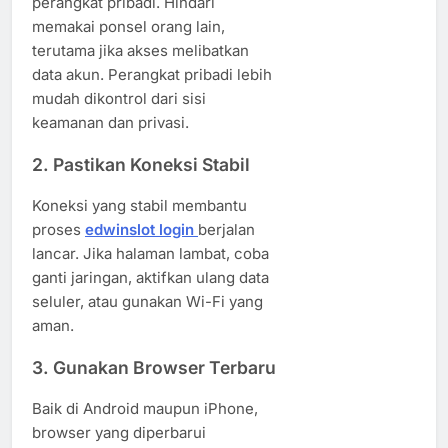
perangkat pribadi. Hindari
memakai ponsel orang lain,
terutama jika akses melibatkan
data akun. Perangkat pribadi lebih
mudah dikontrol dari sisi
keamanan dan privasi.
2. Pastikan Koneksi Stabil
Koneksi yang stabil membantu
proses
edwinslot login
berjalan
lancar. Jika halaman lambat, coba
ganti jaringan, aktifkan ulang data
seluler, atau gunakan Wi-Fi yang
aman.
3. Gunakan Browser Terbaru
Baik di Android maupun iPhone,
browser yang diperbarui