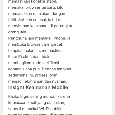
memastikan koneksi stabil,
memakai browser terbaru, lalu
memasukkan data akun dengan
teliti. Setelah selesai, ia tidak
menyimpan kata sandi di perangkat
orang lain.
Pengguna lain memakai iPhone. Ia
membuka browser, mengecek
tampilan halaman, memastikan
Face ID aktif, dan tidak
membagikan kode verifikasi
kepada siapa pun. Dengan langkah
sederhana ini, proses login
menjadi lebih aman dan nyaman.
Insight Keamanan Mobile
Risiko login sering muncul karena
kebiasaan kecil yang diabaikan,
seperti memakai Wi-Fi publik,
menyimpan kata sandi di perangkat