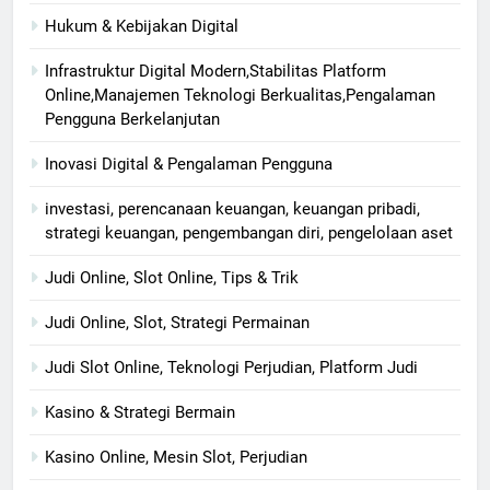
Hukum & Kebijakan Digital
Infrastruktur Digital Modern,Stabilitas Platform
Online,Manajemen Teknologi Berkualitas,Pengalaman
Pengguna Berkelanjutan
Inovasi Digital & Pengalaman Pengguna
investasi, perencanaan keuangan, keuangan pribadi,
strategi keuangan, pengembangan diri, pengelolaan aset
Judi Online, Slot Online, Tips & Trik
Judi Online, Slot, Strategi Permainan
Judi Slot Online, Teknologi Perjudian, Platform Judi
Kasino & Strategi Bermain
Kasino Online, Mesin Slot, Perjudian