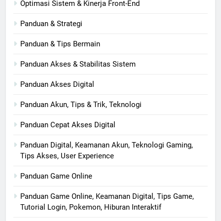
Optimasi Sistem & Kinerja Front-End
Panduan & Strategi
Panduan & Tips Bermain
Panduan Akses & Stabilitas Sistem
Panduan Akses Digital
Panduan Akun, Tips & Trik, Teknologi
Panduan Cepat Akses Digital
Panduan Digital, Keamanan Akun, Teknologi Gaming,
Tips Akses, User Experience
Panduan Game Online
Panduan Game Online, Keamanan Digital, Tips Game,
Tutorial Login, Pokemon, Hiburan Interaktif