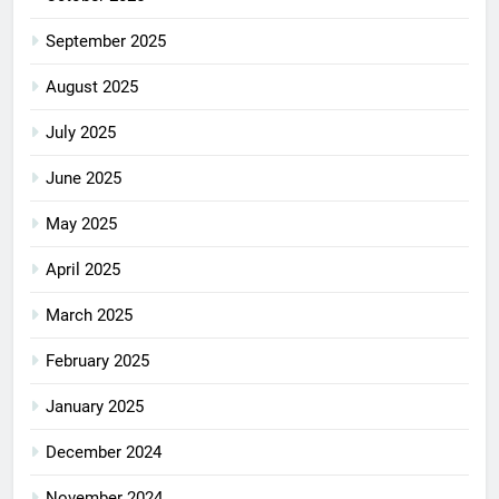
September 2025
August 2025
July 2025
June 2025
May 2025
April 2025
March 2025
February 2025
January 2025
December 2024
November 2024