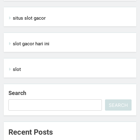
situs slot gacor
slot gacor hari ini
slot
Search
SEARCH
Recent Posts