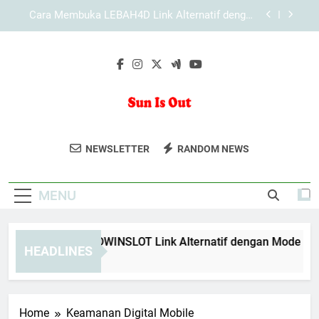
Skip
Panduan Membuka KAYA787 Alternatif melalui
to
Mode Penyamaran
content
Panduan Mengatasi Halaman KAYA787 Alternatif
yang Sulit Dimuat
Cara Membuka EDWINSLOT Link Alternatif
dengan Mode Penyamaran
Cara Membuka LEBAH4D Link Alternatif dengan
Mode Penyamaran
Sun Is Out
Dapatkan Berita Terkini Dan Konten
Panduan Membuka KAYA787 Alternatif melalui
NEWSLETTER
RANDOM NEWS
Mode Penyamaran
Hiburan Di Sun Is Out. Informasi Seputar
Panduan Mengatasi Halaman KAYA787 Alternatif
Dunia Hiburan, Gaya Hidup, Dan Tren
yang Sulit Dimuat
MENU
Terbaru.
ra Membuka EDWINSLOT Link Alternatif dengan Mode Penya
HEADLINES
Weeks Ago
Home
Keamanan Digital Mobile