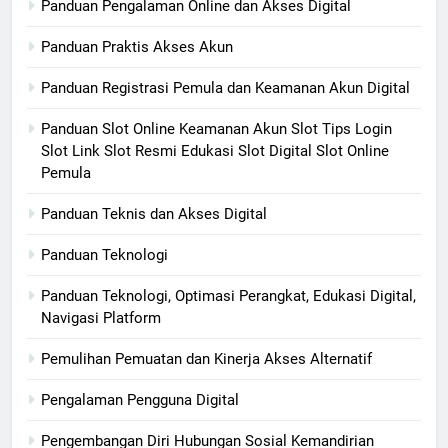
Panduan Pengalaman Online dan Akses Digital
Panduan Praktis Akses Akun
Panduan Registrasi Pemula dan Keamanan Akun Digital
Panduan Slot Online Keamanan Akun Slot Tips Login
Slot Link Slot Resmi Edukasi Slot Digital Slot Online
Pemula
Panduan Teknis dan Akses Digital
Panduan Teknologi
Panduan Teknologi, Optimasi Perangkat, Edukasi Digital,
Navigasi Platform
Pemulihan Pemuatan dan Kinerja Akses Alternatif
Pengalaman Pengguna Digital
Pengembangan Diri Hubungan Sosial Kemandirian