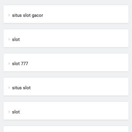
situs slot gacor
slot
slot 777
situs slot
slot