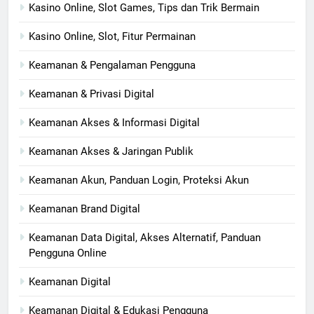
Kasino Online, Slot Games, Tips dan Trik Bermain
Kasino Online, Slot, Fitur Permainan
Keamanan & Pengalaman Pengguna
Keamanan & Privasi Digital
Keamanan Akses & Informasi Digital
Keamanan Akses & Jaringan Publik
Keamanan Akun, Panduan Login, Proteksi Akun
Keamanan Brand Digital
Keamanan Data Digital, Akses Alternatif, Panduan
Pengguna Online
Keamanan Digital
Keamanan Digital & Edukasi Pengguna