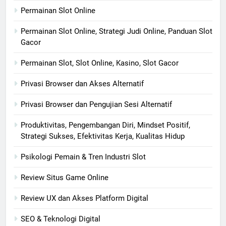
Permainan Slot Online
Permainan Slot Online, Strategi Judi Online, Panduan Slot
Gacor
Permainan Slot, Slot Online, Kasino, Slot Gacor
Privasi Browser dan Akses Alternatif
Privasi Browser dan Pengujian Sesi Alternatif
Produktivitas, Pengembangan Diri, Mindset Positif,
Strategi Sukses, Efektivitas Kerja, Kualitas Hidup
Psikologi Pemain & Tren Industri Slot
Review Situs Game Online
Review UX dan Akses Platform Digital
SEO & Teknologi Digital