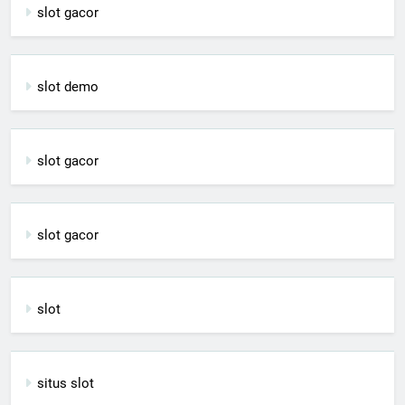
slot gacor
slot demo
slot gacor
slot gacor
slot
situs slot