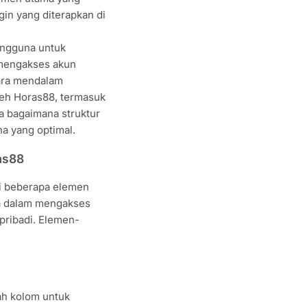
gin yang diterapkan di
engguna untuk
 mengakses akun
cara mendalam
leh Horas88, termasuk
a bagaimana struktur
 yang optimal.
as88
ari beberapa elemen
a dalam mengakses
pribadi. Elemen-
ah kolom untuk