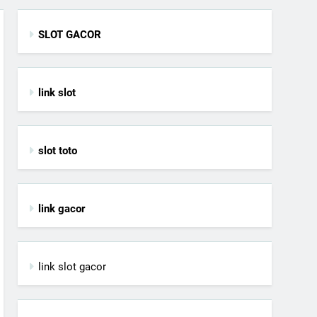
SLOT GACOR
link slot
slot toto
link gacor
link slot gacor