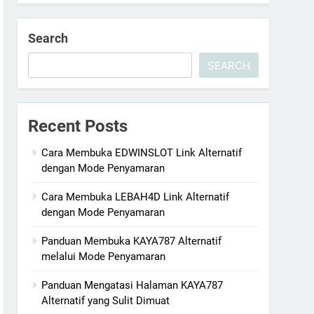
Search
SEARCH
Recent Posts
Cara Membuka EDWINSLOT Link Alternatif
dengan Mode Penyamaran
Cara Membuka LEBAH4D Link Alternatif
dengan Mode Penyamaran
Panduan Membuka KAYA787 Alternatif
melalui Mode Penyamaran
Panduan Mengatasi Halaman KAYA787
Alternatif yang Sulit Dimuat