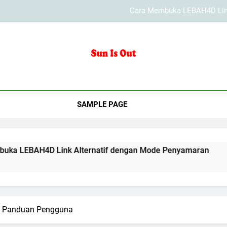
Cara Membuka LEBAH4D Link
Panduan Membuka KAYA787 
Panduan Mengatasi Halaman 
 Is Out
Cara Membuka EDWINSLOT Link
erita Terkini Dan Konten Hiburan Di Sun Is Out. Informasi Sep
Cara Membuka LEBAH4D Link
SAMPLE PAGE
Panduan Membuka KAYA787 
Panduan Mengatasi Halaman 
 Link Alternatif dengan Mode Penyamaran
Panduan M
3 Weeks Ago
n, Panduan Pengguna