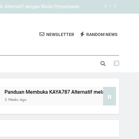
 Alternatif dengan Mode Penyamaran
Alternatif melalui Mode Penyamaran
KAYA787 Alternatif yang Sulit Dimuat
NEWSLETTER
RANDOM NEWS
 Alternatif dengan Mode Penyamaran
utar Dunia Hiburan, Gaya Hidup, Dan Tren Terbaru.
 Alternatif dengan Mode Penyamaran
Alternatif melalui Mode Penyamaran
KAYA787 Alternatif yang Sulit Dimuat
embuka KAYA787 Alternatif melalui Mode Penyamaran