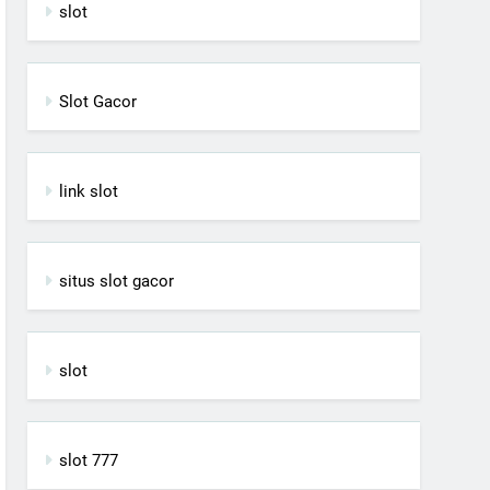
slot
Slot Gacor
link slot
situs slot gacor
slot
slot 777