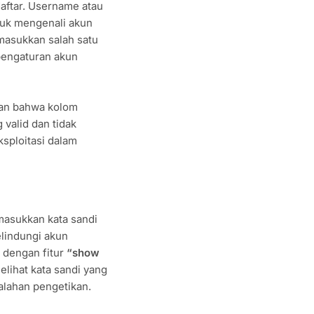
aftar. Username atau
ntuk mengenali akun
masukkan salah satu
 pengaturan akun
an bahwa kolom
valid dan tidak
sploitasi dalam
masukkan kata sandi
elindungi akun
i dengan fitur
“show
ihat kata sandi yang
alahan pengetikan.