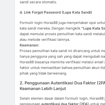
sandi secara otomatis.
d.
Link Forgot Password (Lupa Kata Sandi)
Formulir login Horas88 juga menyertakan opsi unt
kata sandi mereka. Dengan mengklik
“Lupa Kata S
dapat memulai proses pemulihan kata sandi melalui 
atau metode verifikasi lainnya.
Keamanan:
Proses pemulihan kata sandi ini dirancang untuk 
hanya pengguna yang sah yang dapat mengubah kat
Horas88 biasanya meminta verifikasi melalui email 
faktor untuk memastikan bahwa pemulihan akun tid
pihak yang tidak berwenang.
2.
Penggunaan Autentikasi Dua Faktor (2F
Keamanan Lebih Lanjut
Selain elemen dasar dalam formulir login, Horas8
penggunaan
autentikasi dua faktor (2FA)
untuk me