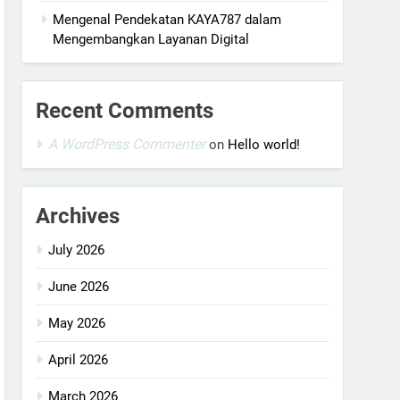
Mengenal Pendekatan KAYA787 dalam
Mengembangkan Layanan Digital
Recent Comments
A WordPress Commenter
on
Hello world!
Archives
July 2026
June 2026
May 2026
April 2026
March 2026