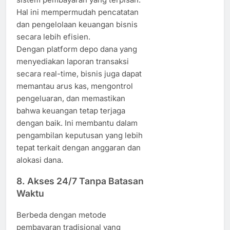
Hal ini mempermudah pencatatan
dan pengelolaan keuangan bisnis
secara lebih efisien.
Dengan platform depo dana yang
menyediakan laporan transaksi
secara real-time, bisnis juga dapat
memantau arus kas, mengontrol
pengeluaran, dan memastikan
bahwa keuangan tetap terjaga
dengan baik. Ini membantu dalam
pengambilan keputusan yang lebih
tepat terkait dengan anggaran dan
alokasi dana.
8.
Akses 24/7 Tanpa Batasan
Waktu
Berbeda dengan metode
pembayaran tradisional yang