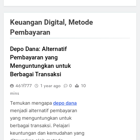
Keuangan Digital, Metode
Pembayaran
Depo Dana: Alternatif
Pembayaran yang
Menguntungkan untuk
Berbagai Transaksi
461f777
1 year ago
0
10
mins
Temukan mengapa
depo dana
menjadi alternatif pembayaran
yang menguntungkan untuk
berbagai transaksi. Pelajari
keuntungan dan kemudahan yang