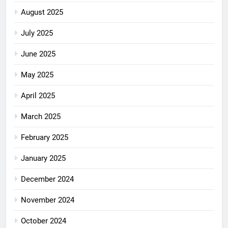
August 2025
July 2025
June 2025
May 2025
April 2025
March 2025
February 2025
January 2025
December 2024
November 2024
October 2024