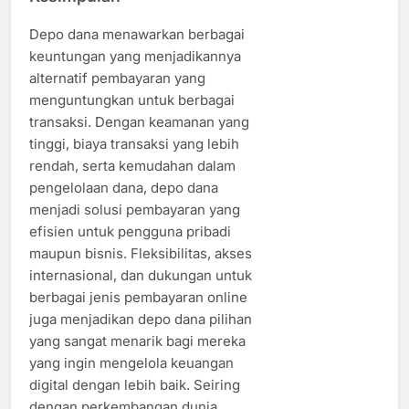
Depo dana menawarkan berbagai
keuntungan yang menjadikannya
alternatif pembayaran yang
menguntungkan untuk berbagai
transaksi. Dengan keamanan yang
tinggi, biaya transaksi yang lebih
rendah, serta kemudahan dalam
pengelolaan dana, depo dana
menjadi solusi pembayaran yang
efisien untuk pengguna pribadi
maupun bisnis. Fleksibilitas, akses
internasional, dan dukungan untuk
berbagai jenis pembayaran online
juga menjadikan depo dana pilihan
yang sangat menarik bagi mereka
yang ingin mengelola keuangan
digital dengan lebih baik. Seiring
dengan perkembangan dunia