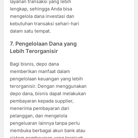
layanan transaksi yang lebih
lengkap, sehingga Anda bisa
mengelola dana investasi dan
kebutuhan transaksi sehari-hari
dalam satu tempat.
7.
Pengelolaan Dana yang
Lebih Terorganisir
Bagi bisnis, depo dana
memberikan manfaat dalam
pengelolaan keuangan yang lebih
terorganisir. Dengan menggunakan
depo dana, bisnis dapat melakukan
pembayaran kepada supplier,
menerima pembayaran dari
pelanggan, dan mengelola
pengeluaran lainnya tanpa perlu
membuka berbagai akun bank atau
sistem pembayaran yang terpisah.