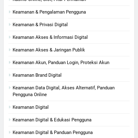
Keamanan & Pengalaman Pengguna
Keamanan & Privasi Digital
Keamanan Akses & Informasi Digital
Keamanan Akses & Jaringan Publik
Keamanan Akun, Panduan Login, Proteksi Akun
Keamanan Brand Digital
Keamanan Data Digital, Akses Alternatif, Panduan
Pengguna Online
Keamanan Digital
Keamanan Digital & Edukasi Pengguna
Keamanan Digital & Panduan Pengguna