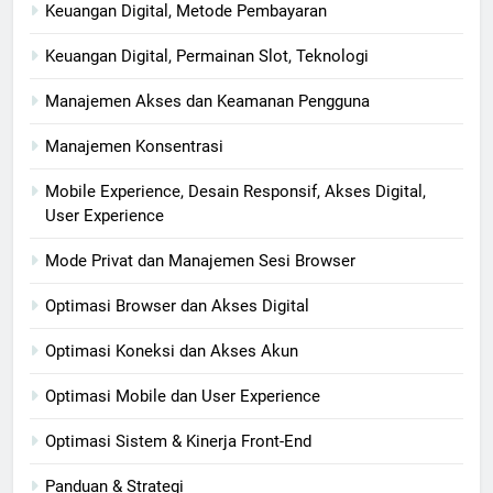
Keuangan Digital, Metode Pembayaran
Keuangan Digital, Permainan Slot, Teknologi
Manajemen Akses dan Keamanan Pengguna
Manajemen Konsentrasi
Mobile Experience, Desain Responsif, Akses Digital,
User Experience
Mode Privat dan Manajemen Sesi Browser
Optimasi Browser dan Akses Digital
Optimasi Koneksi dan Akses Akun
Optimasi Mobile dan User Experience
Optimasi Sistem & Kinerja Front-End
Panduan & Strategi