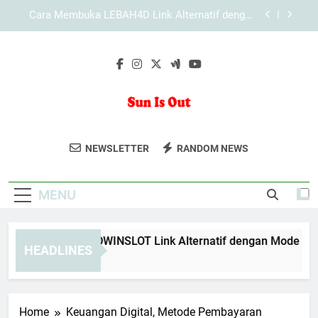
Skip
Panduan Membuka KAYA787 Alternatif melalui
to
Mode Penyamaran
content
Panduan Mengatasi Halaman KAYA787 Alternatif
yang Sulit Dimuat
Cara Membuka EDWINSLOT Link Alternatif
dengan Mode Penyamaran
Cara Membuka LEBAH4D Link Alternatif dengan
Mode Penyamaran
Sun Is Out
Dapatkan Berita Terkini Dan Konten
Panduan Membuka KAYA787 Alternatif melalui
NEWSLETTER
RANDOM NEWS
Mode Penyamaran
Hiburan Di Sun Is Out. Informasi Seputar
Panduan Mengatasi Halaman KAYA787 Alternatif
Dunia Hiburan, Gaya Hidup, Dan Tren
yang Sulit Dimuat
MENU
Terbaru.
ra Membuka EDWINSLOT Link Alternatif dengan Mode Penya
HEADLINES
Weeks Ago
Home
Keuangan Digital, Metode Pembayaran