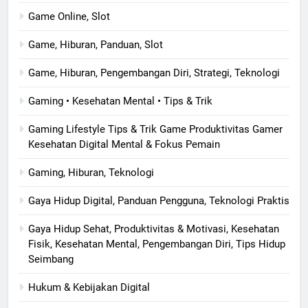
Game Online, Slot
Game, Hiburan, Panduan, Slot
Game, Hiburan, Pengembangan Diri, Strategi, Teknologi
Gaming • Kesehatan Mental • Tips & Trik
Gaming Lifestyle Tips & Trik Game Produktivitas Gamer
Kesehatan Digital Mental & Fokus Pemain
Gaming, Hiburan, Teknologi
Gaya Hidup Digital, Panduan Pengguna, Teknologi Praktis
Gaya Hidup Sehat, Produktivitas & Motivasi, Kesehatan
Fisik, Kesehatan Mental, Pengembangan Diri, Tips Hidup
Seimbang
Hukum & Kebijakan Digital