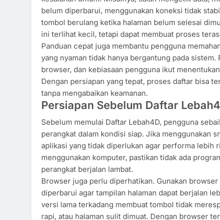
belum diperbarui, menggunakan koneksi tidak stabi
tombol berulang ketika halaman belum selesai dimu
ini terlihat kecil, tetapi dapat membuat proses teras
Panduan cepat juga membantu pengguna memahami
yang nyaman tidak hanya bergantung pada sistem. 
browser, dan kebiasaan pengguna ikut menentukan
Dengan persiapan yang tepat, proses daftar bisa ter
tanpa mengabaikan keamanan.
Persiapan Sebelum Daftar Lebah
Sebelum memulai Daftar Lebah4D, pengguna seba
perangkat dalam kondisi siap. Jika menggunakan s
aplikasi yang tidak diperlukan agar performa lebih r
menggunakan komputer, pastikan tidak ada progr
perangkat berjalan lambat.
Browser juga perlu diperhatikan. Gunakan browser
diperbarui agar tampilan halaman dapat berjalan le
versi lama terkadang membuat tombol tidak meresp
rapi, atau halaman sulit dimuat. Dengan browser t