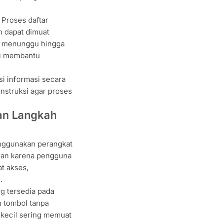
 Proses daftar
 dapat dimuat
ik menunggu hingga
ni membantu
si informasi secara
instruksi agar proses
an Langkah
nggunakan perangkat
nkan karena pengguna
at akses,
.
g tersedia pada
 tombol tanpa
 kecil sering memuat