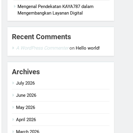
Mengenal Pendekatan KAYA787 dalam
Mengembangkan Layanan Digital
Recent Comments
A WordPress Commenter
on
Hello world!
Archives
July 2026
June 2026
May 2026
April 2026
March 2026