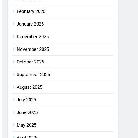
February 2026
January 2026
December 2025
November 2025
October 2025
September 2025
August 2025
July 2025
June 2025
May 2025
April 2025