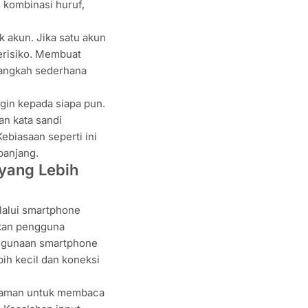
 kombinasi huruf,
 akun. Jika satu akun
erisiko. Membuat
langkah sederhana
gin kepada siapa pun.
n kata sandi
Kebiasaan seperti ini
panjang.
yang Lebih
lalui smartphone
nkan pengguna
nggunaan smartphone
bih kecil dan koneksi
nyaman untuk membaca