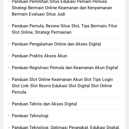
Panduan Pemilihan Situs Edukasi Pemain Pemula
Strategi Bermain Online Keamanan dan Kenyamanan
Bermain Evaluasi Situs Judi
Panduan Pemula, Review Situs Slot, Tips Bermain, Fitur
Slot Online, Strategi Permainan
Panduan Pengalaman Online dan Akses Digital
Panduan Praktis Akses Akun
Panduan Registrasi Pemula dan Keamanan Akun Digital
Panduan Slot Online Keamanan Akun Slot Tips Login
Slot Link Slot Resmi Edukasi Slot Digital Slot Online
Pemula
Panduan Teknis dan Akses Digital
Panduan Teknologi
Panduan Teknologi, Optimasi Perangkat, Edukasi Digital,