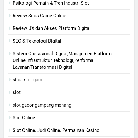
Psikologi Pemain & Tren Industri Slot
Review Situs Game Online
Review UX dan Akses Platform Digital
SEO & Teknologi Digital
Sistem Operasional Digital,Manajemen Platform
Online,Infrastruktur Teknologi,Performa
Layanan,Transformasi Digital
situs slot gacor
slot
slot gacor gampang menang
Slot Online
Slot Online, Judi Online, Permainan Kasino