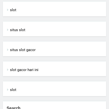
slot
situs slot
situs slot gacor
slot gacor hari ini
slot
Search