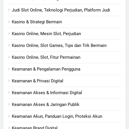
Judi Slot Online, Teknologi Perjudian, Platform Judi
Kasino & Strategi Bermain
Kasino Online, Mesin Slot, Perjudian
Kasino Online, Slot Games, Tips dan Trik Bermain
Kasino Online, Slot, Fitur Permainan
Keamanan & Pengalaman Pengguna
Keamanan & Privasi Digital
Keamanan Akses & Informasi Digital
Keamanan Akses & Jaringan Publik
Keamanan Akun, Panduan Login, Proteksi Akun
Keamanan Brand Digital