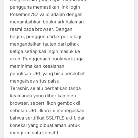
pengguna memastikan link login
Pokemon787 valid adalah dengan
menambahkan bookmark halaman
resmi pada browser. Dengan
begitu, pengguna tidak perlu lagi
mengandalkan tautan dari pihak
ketiga setiap kali ingin masuk ke
akun. Penggunaan bookmark juga
meminimalkan kesalahan
penulisan URL yang bisa berakibat
mengakses situs palsu.
Terakhir, selalu perhatikan tanda
keamanan yang diberikan oleh
browser, seperti ikon gembok di
sebelah URL. Ikon ini menegaskan
bahwa sertifikat SSL/TLS aktif, dan
koneksi yang dibuat aman untuk
mengirim data sensitif.