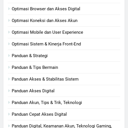
Optimasi Browser dan Akses Digital
Optimasi Koneksi dan Akses Akun
Optimasi Mobile dan User Experience
Optimasi Sistem & Kinerja Front-End
Panduan & Strategi
Panduan & Tips Bermain
Panduan Akses & Stabilitas Sistem
Panduan Akses Digital
Panduan Akun, Tips & Trik, Teknologi
Panduan Cepat Akses Digital
Panduan Digital, Keamanan Akun, Teknologi Gaming,