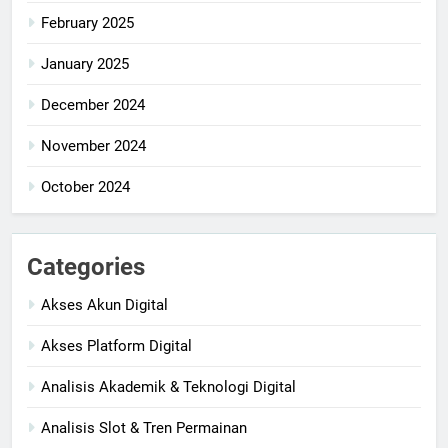
February 2025
January 2025
December 2024
November 2024
October 2024
Categories
Akses Akun Digital
Akses Platform Digital
Analisis Akademik & Teknologi Digital
Analisis Slot & Tren Permainan