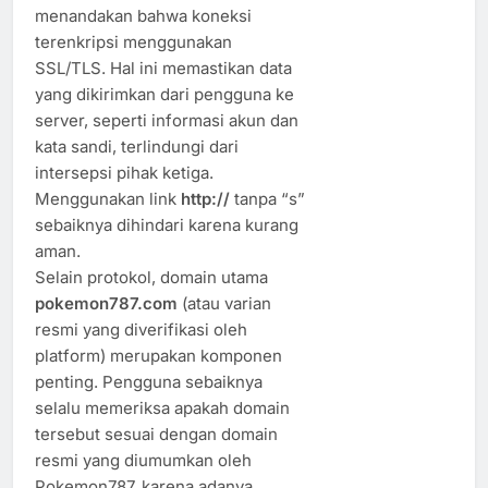
menandakan bahwa koneksi
terenkripsi menggunakan
SSL/TLS. Hal ini memastikan data
yang dikirimkan dari pengguna ke
server, seperti informasi akun dan
kata sandi, terlindungi dari
intersepsi pihak ketiga.
Menggunakan link
http://
tanpa “s”
sebaiknya dihindari karena kurang
aman.
Selain protokol, domain utama
pokemon787.com
(atau varian
resmi yang diverifikasi oleh
platform) merupakan komponen
penting. Pengguna sebaiknya
selalu memeriksa apakah domain
tersebut sesuai dengan domain
resmi yang diumumkan oleh
Pokemon787, karena adanya