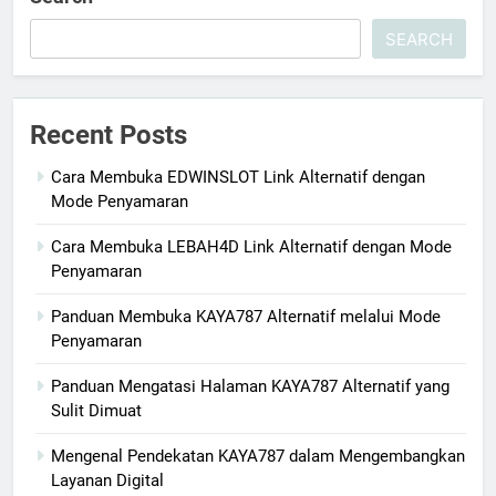
SEARCH
Recent Posts
Cara Membuka EDWINSLOT Link Alternatif dengan
Mode Penyamaran
Cara Membuka LEBAH4D Link Alternatif dengan Mode
Penyamaran
Panduan Membuka KAYA787 Alternatif melalui Mode
Penyamaran
Panduan Mengatasi Halaman KAYA787 Alternatif yang
Sulit Dimuat
Mengenal Pendekatan KAYA787 dalam Mengembangkan
Layanan Digital