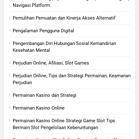
Navigasi Platform
Pemulihan Pemuatan dan Kinerja Akses Alternatif
Pengalaman Pengguna Digital
Pengembangan Diri Hubungan Sosial Kemandirian
Kesehatan Mental
Perjudian Online, Afiliasi, Slot Games
Perjudian Online, Tips dan Strategi Permainan, Keamanan
Perjudian
Permainan Kasino dan Strategi
Permainan Kasino Online
Permainan Kasino Online Strategi Game Slot Tips
Bermain Slot Pengelolaan Keberuntungan