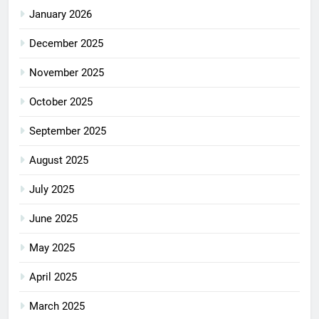
January 2026
December 2025
November 2025
October 2025
September 2025
August 2025
July 2025
June 2025
May 2025
April 2025
March 2025