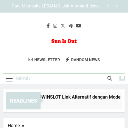
Skip
Panduan Membuka KAYA787 Alternatif melalui
to
Mode Penyamaran
content
Panduan Mengatasi Halaman KAYA787 Alternatif
yang Sulit Dimuat
Cara Membuka EDWINSLOT Link Alternatif
dengan Mode Penyamaran
Cara Membuka LEBAH4D Link Alternatif dengan
Mode Penyamaran
Sun Is Out
Dapatkan Berita Terkini Dan Konten
Panduan Membuka KAYA787 Alternatif melalui
NEWSLETTER
RANDOM NEWS
Mode Penyamaran
Hiburan Di Sun Is Out. Informasi Seputar
Panduan Mengatasi Halaman KAYA787 Alternatif
Dunia Hiburan, Gaya Hidup, Dan Tren
yang Sulit Dimuat
MENU
Terbaru.
ra Membuka EDWINSLOT Link Alternatif dengan Mode Penya
HEADLINES
Weeks Ago
Home