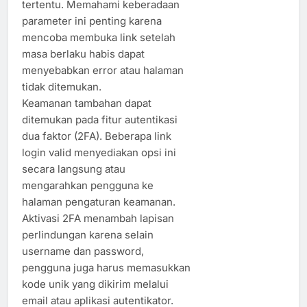
tertentu. Memahami keberadaan
parameter ini penting karena
mencoba membuka link setelah
masa berlaku habis dapat
menyebabkan error atau halaman
tidak ditemukan.
Keamanan tambahan dapat
ditemukan pada fitur autentikasi
dua faktor (2FA). Beberapa link
login valid menyediakan opsi ini
secara langsung atau
mengarahkan pengguna ke
halaman pengaturan keamanan.
Aktivasi 2FA menambah lapisan
perlindungan karena selain
username dan password,
pengguna juga harus memasukkan
kode unik yang dikirim melalui
email atau aplikasi autentikator.