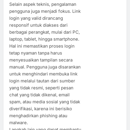
Selain aspek teknis, pengalaman
pengguna juga menjadi fokus. Link
login yang valid dirancang
responsif untuk diakses dari
berbagai perangkat, mulai dari PC,
laptop, tablet, hingga smartphone.
Hal ini memastikan proses login
tetap nyaman tanpa harus
menyesuaikan tampilan secara
manual. Pengguna juga disarankan
untuk menghindari membuka link
login melalui tautan dari sumber
yang tidak resmi, seperti pesan
chat yang tidak dikenal, email
spam, atau media sosial yang tidak
diverifikasi, karena ini berisiko
menghadirkan phishing atau
malware.
Langkah lain yang dapat membantu