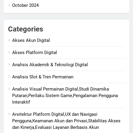
October 2024
Categories
Akses Akun Digital
Akses Platform Digital
Analisis Akademik & Teknologi Digital
Analisis Slot & Tren Permainan
Analisis Visual Permainan Digital,Studi Dinamika
Putaran,Perilaku Sistem Game,Pengalaman Pengguna
Interaktif
Arsitektur Platform Digital,UX dan Navigasi
Pengguna,Keamanan Akun dan Privasi,Stabilitas Akses
dan Kinerja,Evaluasi Layanan Berbasis Akun