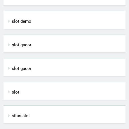
slot demo
slot gacor
slot gacor
slot
situs slot