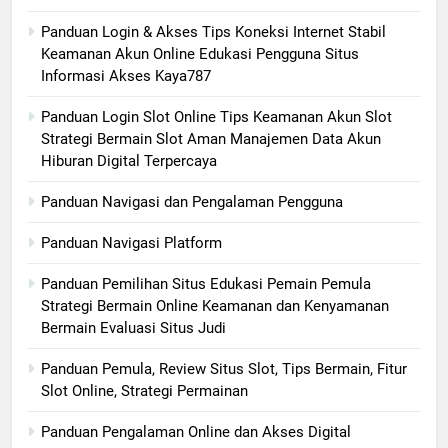
Panduan Login & Akses Tips Koneksi Internet Stabil
Keamanan Akun Online Edukasi Pengguna Situs
Informasi Akses Kaya787
Panduan Login Slot Online Tips Keamanan Akun Slot
Strategi Bermain Slot Aman Manajemen Data Akun
Hiburan Digital Terpercaya
Panduan Navigasi dan Pengalaman Pengguna
Panduan Navigasi Platform
Panduan Pemilihan Situs Edukasi Pemain Pemula
Strategi Bermain Online Keamanan dan Kenyamanan
Bermain Evaluasi Situs Judi
Panduan Pemula, Review Situs Slot, Tips Bermain, Fitur
Slot Online, Strategi Permainan
Panduan Pengalaman Online dan Akses Digital