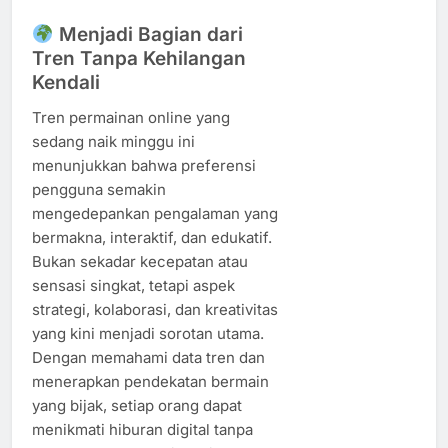
Menjadi Bagian dari
Tren Tanpa Kehilangan
Kendali
Tren permainan online yang
sedang naik minggu ini
menunjukkan bahwa preferensi
pengguna semakin
mengedepankan pengalaman yang
bermakna, interaktif, dan edukatif.
Bukan sekadar kecepatan atau
sensasi singkat, tetapi aspek
strategi, kolaborasi, dan kreativitas
yang kini menjadi sorotan utama.
Dengan memahami data tren dan
menerapkan pendekatan bermain
yang bijak, setiap orang dapat
menikmati hiburan digital tanpa