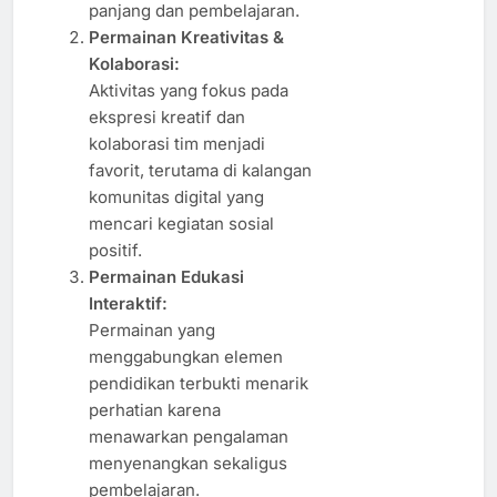
panjang dan pembelajaran.
Permainan Kreativitas &
Kolaborasi:
Aktivitas yang fokus pada
ekspresi kreatif dan
kolaborasi tim menjadi
favorit, terutama di kalangan
komunitas digital yang
mencari kegiatan sosial
positif.
Permainan Edukasi
Interaktif:
Permainan yang
menggabungkan elemen
pendidikan terbukti menarik
perhatian karena
menawarkan pengalaman
menyenangkan sekaligus
pembelajaran.