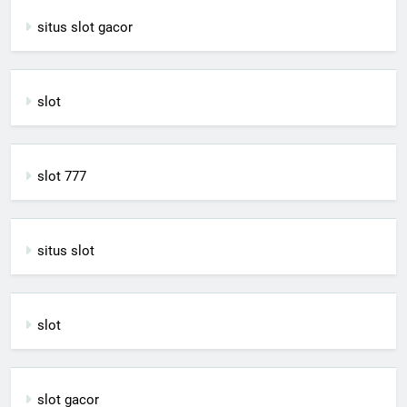
situs slot gacor
slot
slot 777
situs slot
slot
slot gacor