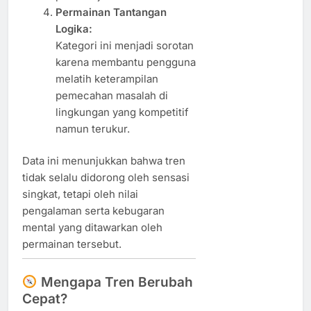
Permainan Tantangan
Logika:
Kategori ini menjadi sorotan
karena membantu pengguna
melatih keterampilan
pemecahan masalah di
lingkungan yang kompetitif
namun terukur.
Data ini menunjukkan bahwa tren
tidak selalu didorong oleh sensasi
singkat, tetapi oleh nilai
pengalaman serta kebugaran
mental yang ditawarkan oleh
permainan tersebut.
Mengapa Tren Berubah
Cepat?