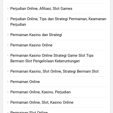
Perjudian Online, Afiliasi, Slot Games
Perjudian Online, Tips dan Strategi Permainan, Keamanan
Perjudian
Permainan Kasino dan Strategi
Permainan Kasino Online
Permainan Kasino Online Strategi Game Slot Tips
Bermain Slot Pengelolaan Keberuntungan
Permainan Kasino, Slot Online, Strategi Bermain Slot
Permainan Online
Permainan Online, Kasino, Perjudian
Permainan Online, Slot, Kasino Online
Permainan Slot Online