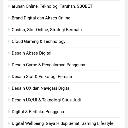
aruhan Online, Teknologi Taruhan, SBOBET
Brand Digital dan Akses Online
Casino, Slot Online, Strategi Bermain
Cloud Gaming & Technology
Desain Akses Digital
Desain Game & Pengalaman Pengguna
Desain Slot & Psikologi Pemain
Desain UX dan Navigasi Digital
Desain UX/UI & Teknologi Situs Judi
Digital & Perilaku Pengguna
Digital Wellbeing, Gaya Hidup Sehat, Gaming Lifestyle,