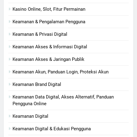
Kasino Online, Slot, Fitur Permainan
Keamanan & Pengalaman Pengguna
Keamanan & Privasi Digital
Keamanan Akses & Informasi Digital
Keamanan Akses & Jaringan Publik
Keamanan Akun, Panduan Login, Proteksi Akun
Keamanan Brand Digital
Keamanan Data Digital, Akses Alternatif, Panduan
Pengguna Online
Keamanan Digital
Keamanan Digital & Edukasi Pengguna