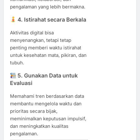
pengalaman yang lebih bermakna.
4. Istirahat secara Berkala
Aktivitas digital bisa
menyenangkan, tetapi tetap
penting memberi waktu istirahat
untuk kesehatan mata, pikiran, dan
tubuh.
5. Gunakan Data untuk
Evaluasi
Memahami tren berdasarkan data
membantu mengelola waktu dan
prioritas secara bijak,
meminimalkan keputusan impulsif,
dan meningkatkan kualitas
pengalaman.