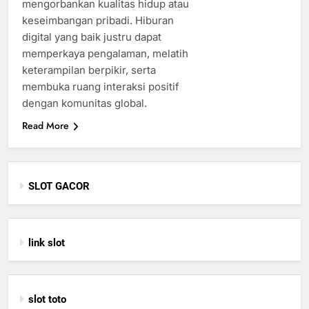
mengorbankan kualitas hidup atau
keseimbangan pribadi. Hiburan
digital yang baik justru dapat
memperkaya pengalaman, melatih
keterampilan berpikir, serta
membuka ruang interaksi positif
dengan komunitas global.
Read More
SLOT GACOR
link slot
slot toto