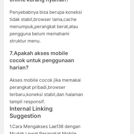
Penyebabnya bisa berupa koneksi
tidak stabil,browser lama,cache
menumpuk,perangkat berat,atau
pengguna belum memahami
struktur menu.
7.Apakah akses mobile
cocok untuk penggunaan
harian?
Akses mobile cocok jika memakai
perangkat pribadi,browser
terbaru,koneksi stabil,dan halaman
tampil responsif.
Internal Linking
Suggestion
1.Cara Mengakses Lae138 dengan
Mudah Lewat Perangkat Mobile