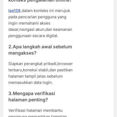
lae138
dalam konteks ini merujuk
pada pencarian pengguna yang
ingin memahami akses
dasar,navigasi akun,dan keamanan
penggunaan secara digital.
2.Apa langkah awal sebelum
mengakses?
Siapkan perangkat pribadi,browser
terbaru,koneksi stabil,dan pastikan
halaman tampil jelas sebelum
memasukkan data login.
3.Mengapa verifikasi
halaman penting?
Verifikasi halaman membantu
pengguna memastikan tampilan