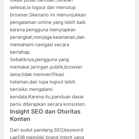
selesai,ia logout dan menutup
browser.Skenario ini menunjukkan
pengalaman online yang lebih baik
karena pengguna menyiapkan
perangkat,menjaga keamanan,dan
memahami navigasi secara
bertahap.
Sebaliknya,pengguna yang
memakai jaringan publik,browser
lama,tidak memverifikasi
halaman,dan lupa logout lebih
berisiko mengalami
kendala.Karena itu,panduan dasar
perlu diterapkan secara konsisten.
Insight SEO dan Otoritas
Konten
Dari sudut pandang SEO,keyword
Lae138 memiliki brand intent yang