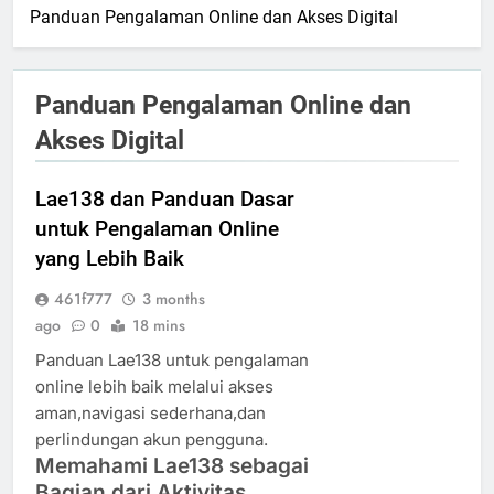
Panduan Pengalaman Online dan Akses Digital
Panduan Pengalaman Online dan
Akses Digital
Lae138 dan Panduan Dasar
untuk Pengalaman Online
yang Lebih Baik
461f777
3 months
ago
0
18 mins
Panduan Lae138 untuk pengalaman
online lebih baik melalui akses
aman,navigasi sederhana,dan
perlindungan akun pengguna.
Memahami Lae138 sebagai
Bagian dari Aktivitas