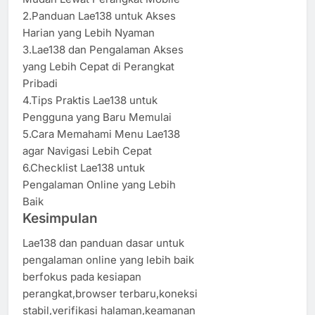
2.Panduan Lae138 untuk Akses
Harian yang Lebih Nyaman
3.Lae138 dan Pengalaman Akses
yang Lebih Cepat di Perangkat
Pribadi
4.Tips Praktis Lae138 untuk
Pengguna yang Baru Memulai
5.Cara Memahami Menu Lae138
agar Navigasi Lebih Cepat
6.Checklist Lae138 untuk
Pengalaman Online yang Lebih
Baik
Kesimpulan
Lae138 dan panduan dasar untuk
pengalaman online yang lebih baik
berfokus pada kesiapan
perangkat,browser terbaru,koneksi
stabil,verifikasi halaman,keamanan