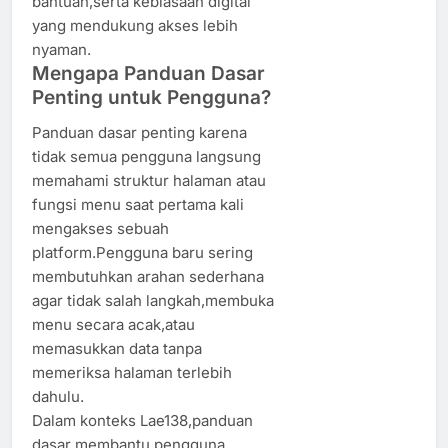
bantuan,serta kebiasaan digital
yang mendukung akses lebih
nyaman.
Mengapa Panduan Dasar
Penting untuk Pengguna?
Panduan dasar penting karena
tidak semua pengguna langsung
memahami struktur halaman atau
fungsi menu saat pertama kali
mengakses sebuah
platform.Pengguna baru sering
membutuhkan arahan sederhana
agar tidak salah langkah,membuka
menu secara acak,atau
memasukkan data tanpa
memeriksa halaman terlebih
dahulu.
Dalam konteks Lae138,panduan
dasar membantu pengguna