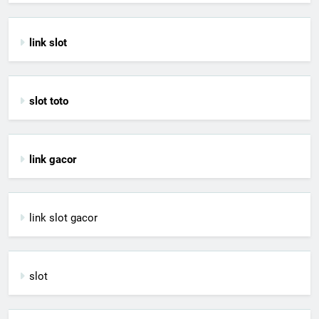
link slot
slot toto
link gacor
link slot gacor
slot