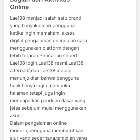
Online
Lae138 menjadi salah satu brand
yang banyak dicari pengguna
ketika ingin memahami akses
digital,pengalaman online,dan cara
menggunakan platform dengan
lebih terarah.Pencarian seperti
Lae138 login,Lae138 resmi,Lae138
alternatif,dan Lae138 mobile
menunjukkan bahwa pengguna
tidak hanya ingin membuka
halaman,tetapi juga ingin
mendapatkan panduan dasar yang
jelas sebelum mulai menggunakan
akun.
Dalam pengalaman online
modern,pengguna membutuhkan
alur yang sederhana,tampilan yang