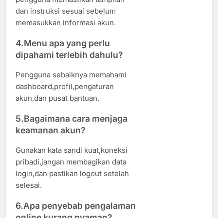
dan instruksi sesuai sebelum
memasukkan informasi akun.
4.Menu apa yang perlu
dipahami terlebih dahulu?
Pengguna sebaiknya memahami
dashboard,profil,pengaturan
akun,dan pusat bantuan.
5.Bagaimana cara menjaga
keamanan akun?
Gunakan kata sandi kuat,koneksi
pribadi,jangan membagikan data
login,dan pastikan logout setelah
selesai.
6.Apa penyebab pengalaman
online kurang nyaman?