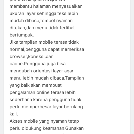
membantu halaman menyesuaikan
ukuran layar sehingga teks lebih
mudah dibaca,tombol nyaman
ditekan,dan menu tidak terlihat
bertumpuk.
Jika tampilan mobile terasa tidak
normal,pengguna dapat memeriksa
browser,koneksi,dan
cache.Pengguna juga bisa
mengubah orientasi layar agar
menu lebih mudah dibaca.Tampilan
yang baik akan membuat
pengalaman online terasa lebih
sederhana karena pengguna tidak
perlu memperbesar layar berulang
kali.
Akses mobile yang nyaman tetap
perlu didukung keamanan.Gunakan