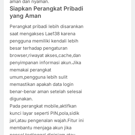
aman dan nyaman.
Siapkan Perangkat Pribadi
yang Aman
Perangkat pribadi lebih disarankan
saat mengakses Lae138 karena
pengguna memiliki kendali lebih
besar terhadap pengaturan
browser,riwayat akses,cache,dan
penyimpanan informasi akun.Jika
memakai perangkat
umum,pengguna lebih sulit
memastikan apakah data login
benar-benar aman setelah selesai
digunakan.
Pada perangkat mobile,aktifkan
kunci layar seperti PIN,pola,sidik
jari,atau pengenalan wajah.Fitur ini
membantu menjaga akun jika
ponsel tertinggal,dipinjam,atau