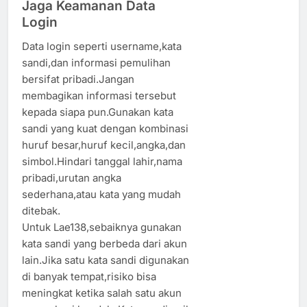
Jaga Keamanan Data
Login
Data login seperti username,kata
sandi,dan informasi pemulihan
bersifat pribadi.Jangan
membagikan informasi tersebut
kepada siapa pun.Gunakan kata
sandi yang kuat dengan kombinasi
huruf besar,huruf kecil,angka,dan
simbol.Hindari tanggal lahir,nama
pribadi,urutan angka
sederhana,atau kata yang mudah
ditebak.
Untuk Lae138,sebaiknya gunakan
kata sandi yang berbeda dari akun
lain.Jika satu kata sandi digunakan
di banyak tempat,risiko bisa
meningkat ketika salah satu akun