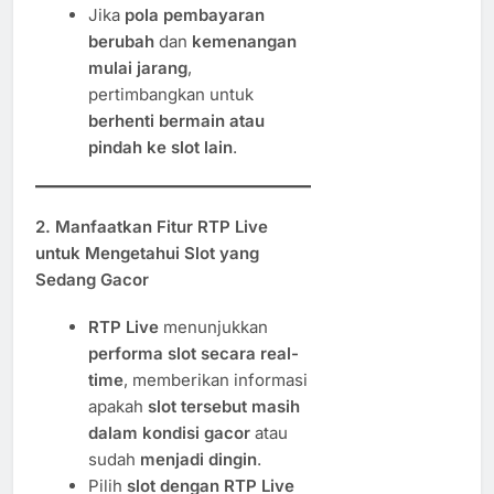
Jika
pola pembayaran
berubah
dan
kemenangan
mulai jarang
,
pertimbangkan untuk
berhenti bermain atau
pindah ke slot lain
.
2. Manfaatkan Fitur RTP Live
untuk Mengetahui Slot yang
Sedang Gacor
RTP Live
menunjukkan
performa slot secara real-
time
, memberikan informasi
apakah
slot tersebut masih
dalam kondisi gacor
atau
sudah
menjadi dingin
.
Pilih
slot dengan RTP Live