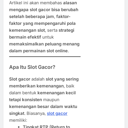
Artikel ini akan membahas
alasan
mengapa slot gacor bisa berubah
setelah beberapa jam
,
faktor-
faktor yang mempengaruhi pola
kemenangan slot
, serta
strategi
bermain efektif
untuk
memaksimalkan peluang menang
dalam permainan slot online
.
Apa Itu Slot Gacor?
Slot gacor
adalah
slot yang sering
memberikan kemenangan
, baik
dalam bentuk
kemenangan kecil
tetapi konsisten
maupun
kemenangan besar dalam waktu
singkat
. Biasanya,
slot gacor
memiliki:
Tingkat RTP (Return to