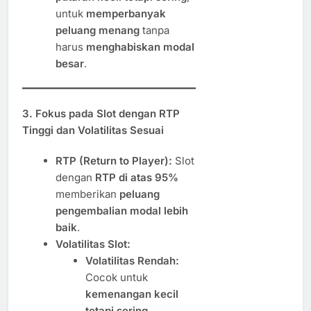
untuk
memperbanyak
peluang menang
tanpa
harus
menghabiskan modal
besar
.
3. Fokus pada Slot dengan RTP
Tinggi dan Volatilitas Sesuai
RTP (Return to Player):
Slot
dengan
RTP di atas 95%
memberikan
peluang
pengembalian modal lebih
baik
.
Volatilitas Slot:
Volatilitas Rendah:
Cocok untuk
kemenangan kecil
tetapi sering
,