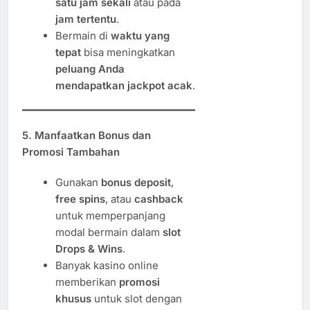
satu jam sekali
atau pada
jam tertentu
.
Bermain di
waktu yang
tepat
bisa meningkatkan
peluang Anda
mendapatkan jackpot acak
.
5. Manfaatkan Bonus dan
Promosi Tambahan
Gunakan
bonus deposit
,
free spins
, atau
cashback
untuk memperpanjang
modal bermain dalam
slot
Drops & Wins
.
Banyak kasino online
memberikan
promosi
khusus
untuk slot dengan