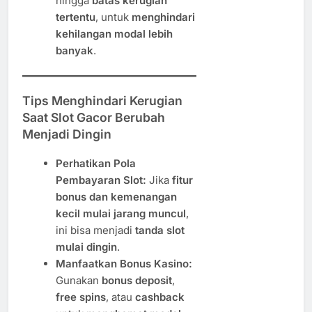
hingga
batas kerugian
tertentu
, untuk
menghindari
kehilangan modal lebih
banyak
.
Tips Menghindari Kerugian
Saat Slot Gacor Berubah
Menjadi Dingin
Perhatikan Pola
Pembayaran Slot:
Jika
fitur
bonus dan kemenangan
kecil mulai jarang muncul
,
ini bisa menjadi
tanda slot
mulai dingin
.
Manfaatkan Bonus Kasino:
Gunakan
bonus deposit
,
free spins
, atau
cashback