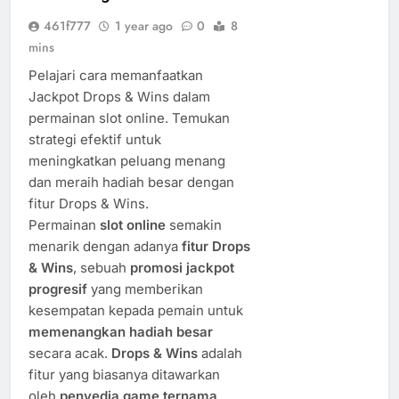
461f777
1 year ago
0
8
mins
Pelajari cara memanfaatkan
Jackpot Drops & Wins dalam
permainan slot online. Temukan
strategi efektif untuk
meningkatkan peluang menang
dan meraih hadiah besar dengan
fitur Drops & Wins.
Permainan
slot online
semakin
menarik dengan adanya
fitur Drops
& Wins
, sebuah
promosi jackpot
progresif
yang memberikan
kesempatan kepada pemain untuk
memenangkan hadiah besar
secara acak.
Drops & Wins
adalah
fitur yang biasanya ditawarkan
oleh
penyedia game ternama
,