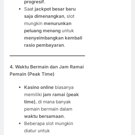
progresif
.
Saat
jackpot besar baru
saja dimenangkan
, slot
mungkin
menurunkan
peluang menang
untuk
menyeimbangkan kembali
rasio pembayaran
.
4. Waktu Bermain dan Jam Ramai
Pemain (Peak Time)
Kasino online
biasanya
memiliki
jam ramai (peak
time)
, di mana banyak
pemain bermain dalam
waktu bersamaan
.
Beberapa slot mungkin
diatur untuk