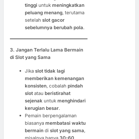
tinggi
untuk
meningkatkan
peluang menang
, terutama
setelah
slot gacor
sebelumnya berubah pola
.
3. Jangan Terlalu Lama Bermain
di Slot yang Sama
Jika
slot tidak lagi
memberikan kemenangan
konsisten
, cobalah
pindah
slot
atau
beristirahat
sejenak
untuk
menghindari
kerugian besar
.
Pemain berpengalaman
biasanya
membatasi waktu
bermain
di
slot yang sama
,
misalnya hanya
30-60