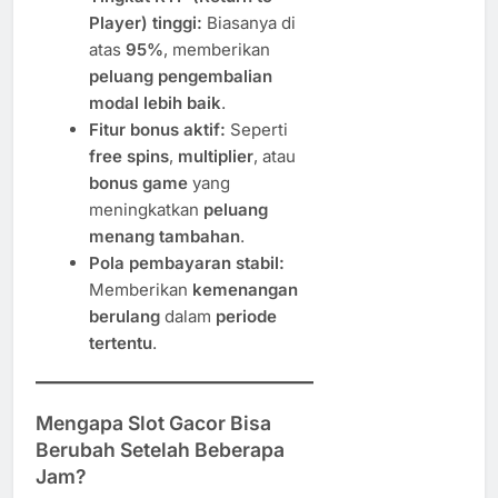
Player) tinggi:
Biasanya di
atas
95%
, memberikan
peluang pengembalian
modal lebih baik
.
Fitur bonus aktif:
Seperti
free spins
,
multiplier
, atau
bonus game
yang
meningkatkan
peluang
menang tambahan
.
Pola pembayaran stabil:
Memberikan
kemenangan
berulang
dalam
periode
tertentu
.
Mengapa Slot Gacor Bisa
Berubah Setelah Beberapa
Jam?