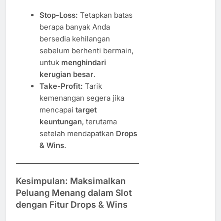
Stop-Loss:
Tetapkan batas
berapa banyak Anda
bersedia kehilangan
sebelum berhenti bermain,
untuk
menghindari
kerugian besar
.
Take-Profit:
Tarik
kemenangan segera jika
mencapai
target
keuntungan
, terutama
setelah mendapatkan
Drops
& Wins
.
Kesimpulan: Maksimalkan
Peluang Menang dalam Slot
dengan Fitur Drops & Wins