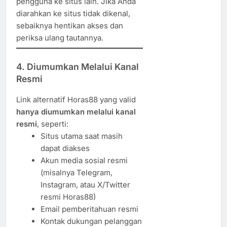
pengguna ke situs lain. Jika Anda
diarahkan ke situs tidak dikenal,
sebaiknya hentikan akses dan
periksa ulang tautannya.
4. Diumumkan Melalui Kanal
Resmi
Link alternatif Horas88 yang valid
hanya diumumkan melalui kanal
resmi
, seperti:
Situs utama saat masih
dapat diakses
Akun media sosial resmi
(misalnya Telegram,
Instagram, atau X/Twitter
resmi Horas88)
Email pemberitahuan resmi
Kontak dukungan pelanggan