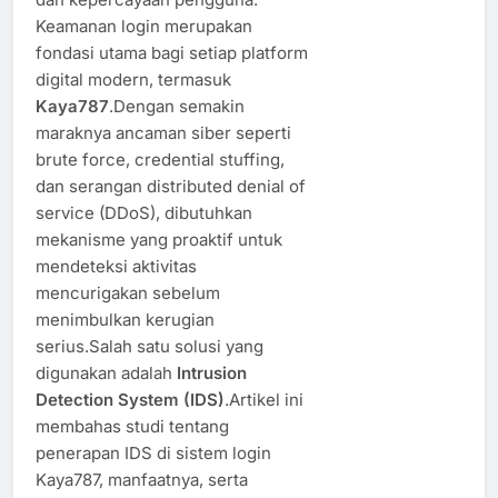
Keamanan login merupakan
fondasi utama bagi setiap platform
digital modern, termasuk
Kaya787
.Dengan semakin
maraknya ancaman siber seperti
brute force, credential stuffing,
dan serangan distributed denial of
service (DDoS), dibutuhkan
mekanisme yang proaktif untuk
mendeteksi aktivitas
mencurigakan sebelum
menimbulkan kerugian
serius.Salah satu solusi yang
digunakan adalah
Intrusion
Detection System (IDS)
.Artikel ini
membahas studi tentang
penerapan IDS di sistem login
Kaya787, manfaatnya, serta