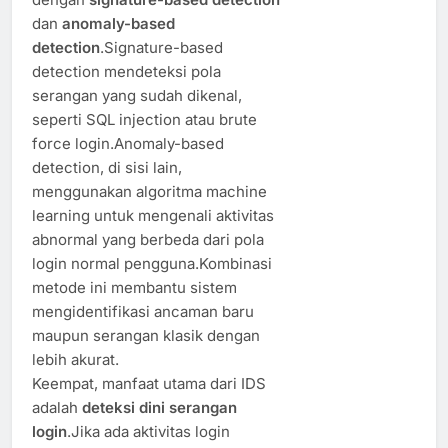
dan
anomaly-based
detection
.Signature-based
detection mendeteksi pola
serangan yang sudah dikenal,
seperti SQL injection atau brute
force login.Anomaly-based
detection, di sisi lain,
menggunakan algoritma machine
learning untuk mengenali aktivitas
abnormal yang berbeda dari pola
login normal pengguna.Kombinasi
metode ini membantu sistem
mengidentifikasi ancaman baru
maupun serangan klasik dengan
lebih akurat.
Keempat, manfaat utama dari IDS
adalah
deteksi dini serangan
login
.Jika ada aktivitas login