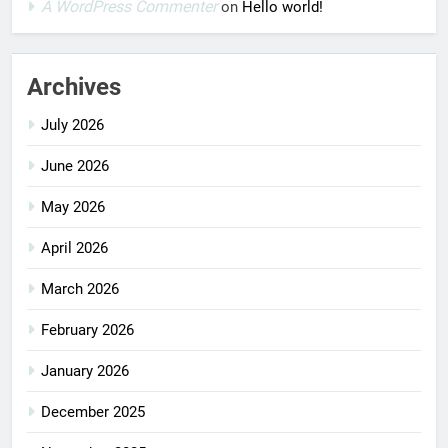
A WordPress Commenter
on
Hello world!
Archives
July 2026
June 2026
May 2026
April 2026
March 2026
February 2026
January 2026
December 2025