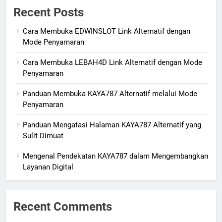
Recent Posts
Cara Membuka EDWINSLOT Link Alternatif dengan
Mode Penyamaran
Cara Membuka LEBAH4D Link Alternatif dengan Mode
Penyamaran
Panduan Membuka KAYA787 Alternatif melalui Mode
Penyamaran
Panduan Mengatasi Halaman KAYA787 Alternatif yang
Sulit Dimuat
Mengenal Pendekatan KAYA787 dalam Mengembangkan
Layanan Digital
Recent Comments