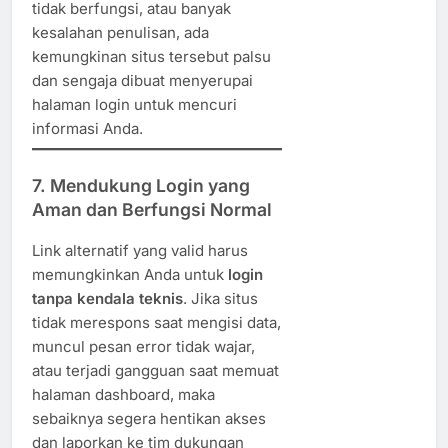
tidak berfungsi, atau banyak
kesalahan penulisan, ada
kemungkinan situs tersebut palsu
dan sengaja dibuat menyerupai
halaman login untuk mencuri
informasi Anda.
7. Mendukung Login yang
Aman dan Berfungsi Normal
Link alternatif yang valid harus
memungkinkan Anda untuk
login
tanpa kendala teknis
. Jika situs
tidak merespons saat mengisi data,
muncul pesan error tidak wajar,
atau terjadi gangguan saat memuat
halaman dashboard, maka
sebaiknya segera hentikan akses
dan laporkan ke tim dukungan