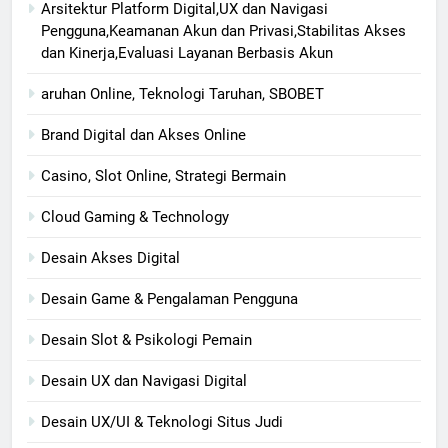
Arsitektur Platform Digital,UX dan Navigasi
Pengguna,Keamanan Akun dan Privasi,Stabilitas Akses
dan Kinerja,Evaluasi Layanan Berbasis Akun
aruhan Online, Teknologi Taruhan, SBOBET
Brand Digital dan Akses Online
Casino, Slot Online, Strategi Bermain
Cloud Gaming & Technology
Desain Akses Digital
Desain Game & Pengalaman Pengguna
Desain Slot & Psikologi Pemain
Desain UX dan Navigasi Digital
Desain UX/UI & Teknologi Situs Judi