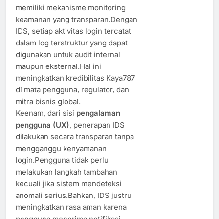
memiliki mekanisme monitoring
keamanan yang transparan.Dengan
IDS, setiap aktivitas login tercatat
dalam log terstruktur yang dapat
digunakan untuk audit internal
maupun eksternal.Hal ini
meningkatkan kredibilitas Kaya787
di mata pengguna, regulator, dan
mitra bisnis global.
Keenam, dari sisi
pengalaman
pengguna (UX)
, penerapan IDS
dilakukan secara transparan tanpa
mengganggu kenyamanan
login.Pengguna tidak perlu
melakukan langkah tambahan
kecuali jika sistem mendeteksi
anomali serius.Bahkan, IDS justru
meningkatkan rasa aman karena
pengguna menerima notifikasi