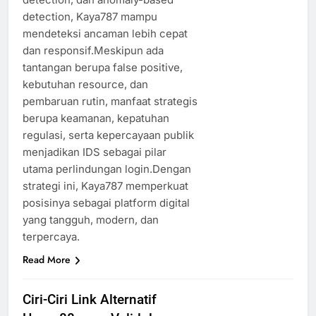
detection, Kaya787 mampu
mendeteksi ancaman lebih cepat
dan responsif.Meskipun ada
tantangan berupa false positive,
kebutuhan resource, dan
pembaruan rutin, manfaat strategis
berupa keamanan, kepatuhan
regulasi, serta kepercayaan publik
menjadikan IDS sebagai pilar
utama perlindungan login.Dengan
strategi ini, Kaya787 memperkuat
posisinya sebagai platform digital
yang tangguh, modern, dan
terpercaya.
Read More
Ciri-Ciri Link Alternatif