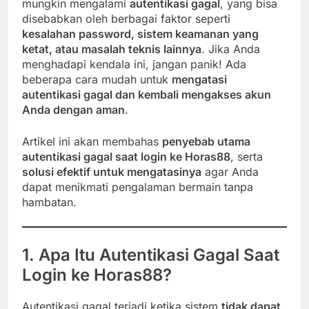
mungkin mengalami
autentikasi gagal
, yang bisa
disebabkan oleh berbagai faktor seperti
kesalahan password, sistem keamanan yang
ketat, atau masalah teknis lainnya
. Jika Anda
menghadapi kendala ini, jangan panik! Ada
beberapa cara mudah untuk
mengatasi
autentikasi gagal dan kembali mengakses akun
Anda dengan aman
.
Artikel ini akan membahas
penyebab utama
autentikasi gagal saat login ke Horas88
, serta
solusi efektif untuk mengatasinya
agar Anda
dapat menikmati pengalaman bermain tanpa
hambatan.
1. Apa Itu Autentikasi Gagal Saat
Login ke Horas88?
Autentikasi gagal terjadi ketika sistem
tidak dapat