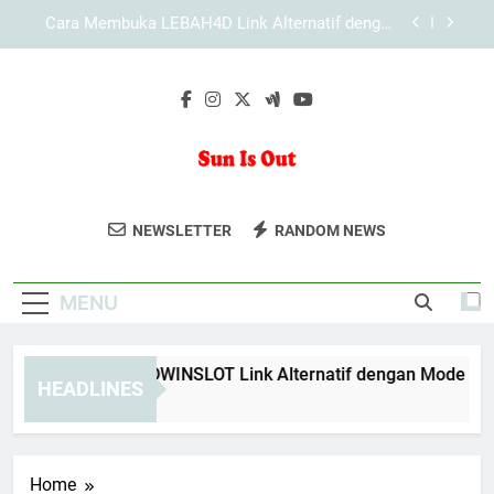
Skip
Panduan Membuka KAYA787 Alternatif melalui
to
Mode Penyamaran
content
Panduan Mengatasi Halaman KAYA787 Alternatif
yang Sulit Dimuat
Cara Membuka EDWINSLOT Link Alternatif
dengan Mode Penyamaran
Cara Membuka LEBAH4D Link Alternatif dengan
Mode Penyamaran
Sun Is Out
Dapatkan Berita Terkini Dan Konten
Panduan Membuka KAYA787 Alternatif melalui
NEWSLETTER
RANDOM NEWS
Mode Penyamaran
Hiburan Di Sun Is Out. Informasi Seputar
Panduan Mengatasi Halaman KAYA787 Alternatif
Dunia Hiburan, Gaya Hidup, Dan Tren
yang Sulit Dimuat
MENU
Terbaru.
ara Membuka EDWINSLOT Link Alternatif dengan Mode Peny
HEADLINES
 Weeks Ago
Home