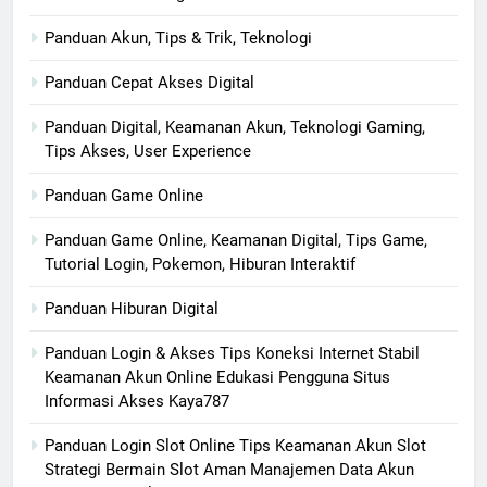
Panduan Akun, Tips & Trik, Teknologi
Panduan Cepat Akses Digital
Panduan Digital, Keamanan Akun, Teknologi Gaming,
Tips Akses, User Experience
Panduan Game Online
Panduan Game Online, Keamanan Digital, Tips Game,
Tutorial Login, Pokemon, Hiburan Interaktif
Panduan Hiburan Digital
Panduan Login & Akses Tips Koneksi Internet Stabil
Keamanan Akun Online Edukasi Pengguna Situs
Informasi Akses Kaya787
Panduan Login Slot Online Tips Keamanan Akun Slot
Strategi Bermain Slot Aman Manajemen Data Akun