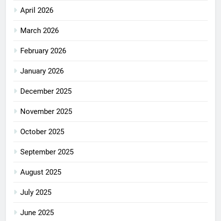
April 2026
March 2026
February 2026
January 2026
December 2025
November 2025
October 2025
September 2025
August 2025
July 2025
June 2025