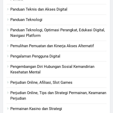
Panduan Teknis dan Akses Digital
Panduan Teknologi
Panduan Teknologi, Optimasi Perangkat, Edukasi Digital,
Navigasi Platform
Pemulihan Pemuatan dan Kinerja Akses Alternatif
Pengalaman Pengguna Digital
Pengembangan Diri Hubungan Sosial Kemandirian
Kesehatan Mental
Perjudian Online, Afiliasi, Slot Games
Perjudian Online, Tips dan Strategi Permainan, Keamanan
Perjudian
Permainan Kasino dan Strategi