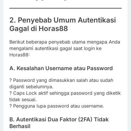
2. Penyebab Umum Autentikasi
Gagal di Horas88
Berikut beberapa penyebab utama mengapa Anda
mengalami autentikasi gagal saat login ke
Horas88:
A. Kesalahan Username atau Password
? Password yang dimasukkan salah atau sudah
diganti sebelumnya.
? Caps Lock aktif sehingga password yang diketik
tidak sesuai.
? Pengguna lupa password atau username.
B. Autentikasi Dua Faktor (2FA) Tidak
Berhasil