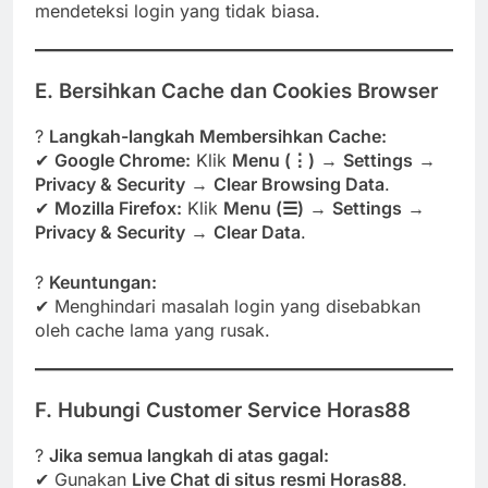
mendeteksi login yang tidak biasa.
E. Bersihkan Cache dan Cookies Browser
?
Langkah-langkah Membersihkan Cache:
✔
Google Chrome:
Klik
Menu (⋮)
→
Settings
→
Privacy & Security
→
Clear Browsing Data
.
✔
Mozilla Firefox:
Klik
Menu (☰)
→
Settings
→
Privacy & Security
→
Clear Data
.
?
Keuntungan:
✔ Menghindari masalah login yang disebabkan
oleh cache lama yang rusak.
F. Hubungi Customer Service Horas88
?
Jika semua langkah di atas gagal:
✔ Gunakan
Live Chat di situs resmi Horas88
.