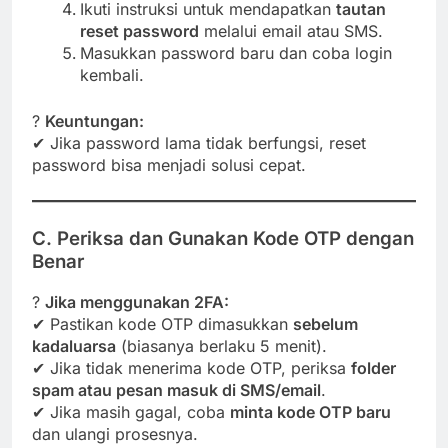
Ikuti instruksi untuk mendapatkan
tautan
reset password
melalui email atau SMS.
Masukkan password baru dan coba login
kembali.
?
Keuntungan:
✔ Jika password lama tidak berfungsi, reset
password bisa menjadi solusi cepat.
C. Periksa dan Gunakan Kode OTP dengan
Benar
?
Jika menggunakan 2FA:
✔ Pastikan kode OTP dimasukkan
sebelum
kadaluarsa
(biasanya berlaku 5 menit).
✔ Jika tidak menerima kode OTP, periksa
folder
spam atau pesan masuk di SMS/email
.
✔ Jika masih gagal, coba
minta kode OTP baru
dan ulangi prosesnya.