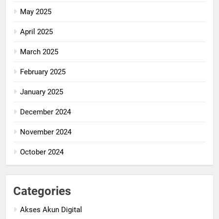
May 2025
April 2025
March 2025
February 2025
January 2025
December 2024
November 2024
October 2024
Categories
Akses Akun Digital