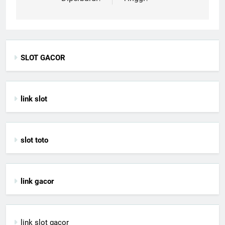
SLOT GACOR
link slot
slot toto
link gacor
link slot gacor