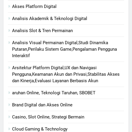
Akses Platform Digital
Analisis Akademik & Teknologi Digital
Analisis Slot & Tren Permainan
Analisis Visual Permainan Digital,Studi Dinamika
Putaran,Perilaku Sistem Game,Pengalaman Pengguna
Interaktif
Arsitektur Platform Digital,UX dan Navigasi
Pengguna,Keamanan Akun dan Privasi,Stabilitas Akses
dan Kinerja,Evaluasi Layanan Berbasis Akun
aruhan Online, Teknologi Taruhan, SBOBET
Brand Digital dan Akses Online
Casino, Slot Online, Strategi Bermain
Cloud Gaming & Technology