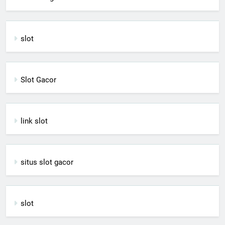
slot
Slot Gacor
link slot
situs slot gacor
slot