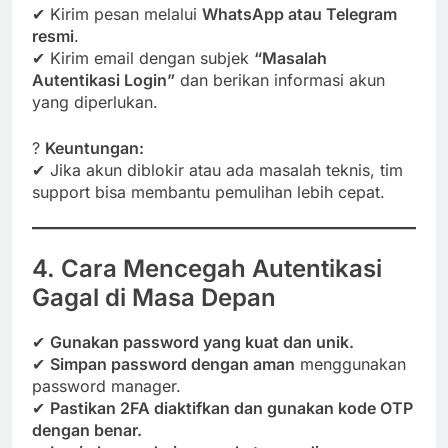
✔ Kirim pesan melalui
WhatsApp atau Telegram
resmi
.
✔ Kirim email dengan subjek
“Masalah
Autentikasi Login”
dan berikan informasi akun
yang diperlukan.
?
Keuntungan:
✔ Jika akun diblokir atau ada masalah teknis, tim
support bisa membantu pemulihan lebih cepat.
4. Cara Mencegah Autentikasi
Gagal di Masa Depan
✔
Gunakan password yang kuat dan unik.
✔
Simpan password dengan aman
menggunakan
password manager.
✔
Pastikan 2FA diaktifkan dan gunakan kode OTP
dengan benar.