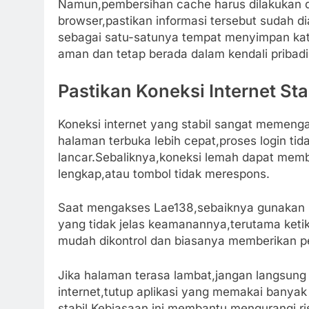
Namun,pembersihan cache harus dilakukan den
browser,pastikan informasi tersebut sudah 
sebagai satu-satunya tempat menyimpan ka
aman dan tetap berada dalam kendali pribadi
Pastikan Koneksi Internet Sta
Koneksi internet yang stabil sangat memeng
halaman terbuka lebih cepat,proses login tid
lancar.Sebaliknya,koneksi lemah dapat memb
lengkap,atau tombol tidak merespons.
Saat mengakses Lae138,sebaiknya gunakan ko
yang tidak jelas keamanannya,terutama keti
mudah dikontrol dan biasanya memberikan p
Jika halaman terasa lambat,jangan langsung
internet,tutup aplikasi yang memakai banyak
stabil.Kebiasaan ini membantu mengurangi ri