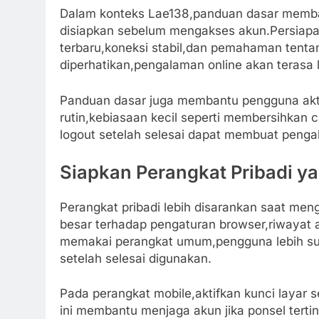
Dalam konteks Lae138,panduan dasar memba
disiapkan sebelum mengakses akun.Persiapa
terbaru,koneksi stabil,dan pemahaman tentan
diperhatikan,pengalaman online akan terasa l
Panduan dasar juga membantu pengguna aktif
rutin,kebiasaan kecil seperti membersihkan
logout setelah selesai dapat membuat peng
Siapkan Perangkat Pribadi 
Perangkat pribadi lebih disarankan saat men
besar terhadap pengaturan browser,riwayat 
memakai perangkat umum,pengguna lebih sul
setelah selesai digunakan.
Pada perangkat mobile,aktifkan kunci layar se
ini membantu menjaga akun jika ponsel tertin