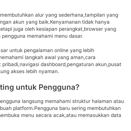
membutuhkan alur yang sederhana,tampilan yang
dungan akun yang baik.Kenyamanan tidak hanya
etapi juga oleh kesiapan perangkat,browser yang
an pengguna memahami menu dasar.
sar untuk pengalaman online yang lebih
memahami langkah awal yang aman,cara
 pribadi,navigasi dashboard,pengaturan akun,pusat
kung akses lebih nyaman.
ting untuk Pengguna?
pengguna langsung memahami struktur halaman atau
ebuah platform.Pengguna baru sering membutuhkan
h,membuka menu secara acak,atau memasukkan data