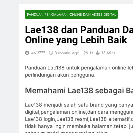
PANDUAN PENGALAMAN ONLINE DAN AKSES DIGITAL
Lae138 dan Panduan Da
Online yang Lebih Baik
0
461f777
3 Months Ago
18 Mins
Panduan Lae138 untuk pengalaman online leb
perlindungan akun pengguna.
Memahami Lae138 sebagai Bag
Lae138 menjadi salah satu brand yang banya
digital,pengalaman online,dan cara mengguna
Lae138 login,Lae138 resmi,Lae138 alternat
tidak hanya ingin membuka halaman,tetapi j