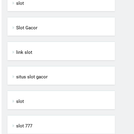
slot
Slot Gacor
link slot
situs slot gacor
slot
slot 777