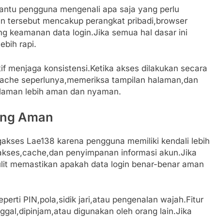
ntu pengguna mengenali apa saja yang perlu
n tersebut mencakup perangkat pribadi,browser
g keamanan data login.Jika semua hal dasar ini
ebih rapi.
 menjaga konsistensi.Ketika akses dilakukan secara
 cache seperlunya,memeriksa tampilan halaman,dan
alaman lebih aman dan nyaman.
yang Aman
gakses Lae138 karena pengguna memiliki kendali lebih
akses,cache,dan penyimpanan informasi akun.Jika
it memastikan apakah data login benar-benar aman
perti PIN,pola,sidik jari,atau pengenalan wajah.Fitur
ggal,dipinjam,atau digunakan oleh orang lain.Jika