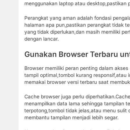
menggunakan laptop atau desktop,pastikan 
Perangkat yang aman adalah fondasi pengal
halaman apa pun,pastikan perangkat tidak terl
yang tidak diperlukan,dan masih memiliki p
dengan lancar.
Gunakan Browser Terbaru un
Browser memiliki peran penting dalam akses
tampil optimal,tombol kurang responsif,atau 
memakai browser versi terbaru saat membuk
Cache browser juga perlu diperhatikan.Ca
menampilkan data lama sehingga tampilan te
terpotong,tombol tidak jelas,atau menu suli
membantu tampilan menjadi lebih segar.