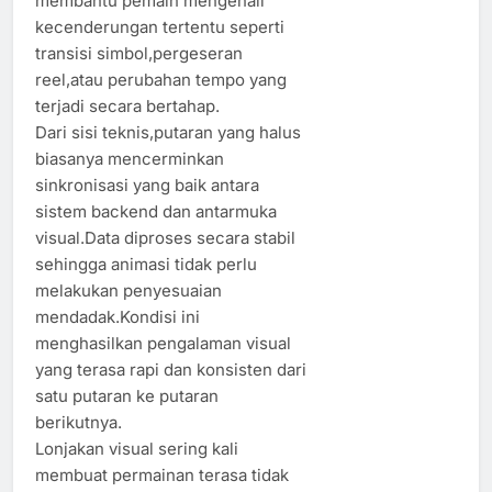
membantu pemain mengenali
kecenderungan tertentu seperti
transisi simbol,pergeseran
reel,atau perubahan tempo yang
terjadi secara bertahap.
Dari sisi teknis,putaran yang halus
biasanya mencerminkan
sinkronisasi yang baik antara
sistem backend dan antarmuka
visual.Data diproses secara stabil
sehingga animasi tidak perlu
melakukan penyesuaian
mendadak.Kondisi ini
menghasilkan pengalaman visual
yang terasa rapi dan konsisten dari
satu putaran ke putaran
berikutnya.
Lonjakan visual sering kali
membuat permainan terasa tidak