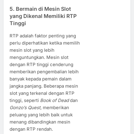
5.
Bermain di Mesin Slot
yang Dikenal Memiliki RTP
Tinggi
RTP adalah faktor penting yang
perlu diperhatikan ketika memilih
mesin slot yang lebih
menguntungkan. Mesin slot
dengan RTP tinggi cenderung
memberikan pengembalian lebih
banyak kepada pemain dalam
jangka panjang. Beberapa mesin
slot yang terkenal dengan RTP
tinggi, seperti
Book of Dead
dan
Gonzo’s Quest
, memberikan
peluang yang lebih baik untuk
menang dibandingkan mesin
dengan RTP rendah.