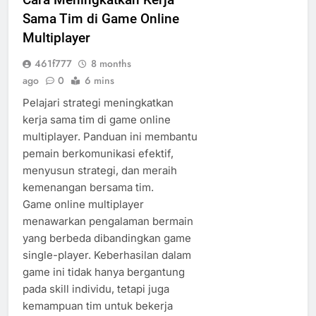
Sama Tim di Game Online
Multiplayer
461f777
8 months
ago
0
6 mins
Pelajari strategi meningkatkan
kerja sama tim di game online
multiplayer. Panduan ini membantu
pemain berkomunikasi efektif,
menyusun strategi, dan meraih
kemenangan bersama tim.
Game online multiplayer
menawarkan pengalaman bermain
yang berbeda dibandingkan game
single-player. Keberhasilan dalam
game ini tidak hanya bergantung
pada skill individu, tetapi juga
kemampuan tim untuk bekerja