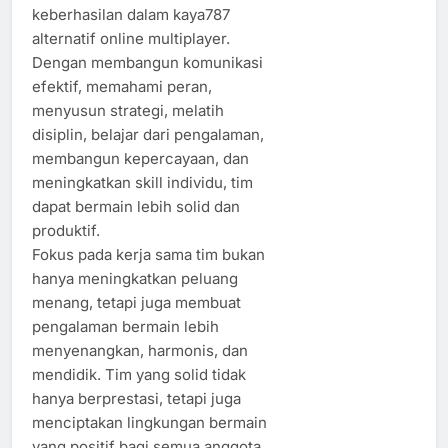
keberhasilan dalam kaya787
alternatif online multiplayer.
Dengan membangun komunikasi
efektif, memahami peran,
menyusun strategi, melatih
disiplin, belajar dari pengalaman,
membangun kepercayaan, dan
meningkatkan skill individu, tim
dapat bermain lebih solid dan
produktif.
Fokus pada kerja sama tim bukan
hanya meningkatkan peluang
menang, tetapi juga membuat
pengalaman bermain lebih
menyenangkan, harmonis, dan
mendidik. Tim yang solid tidak
hanya berprestasi, tetapi juga
menciptakan lingkungan bermain
yang positif bagi semua anggota.