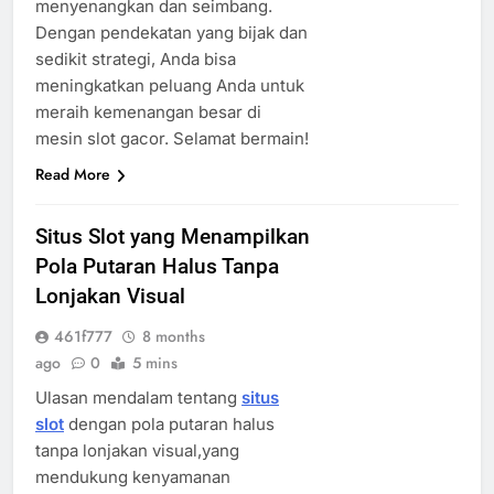
menyenangkan dan seimbang.
Dengan pendekatan yang bijak dan
sedikit strategi, Anda bisa
meningkatkan peluang Anda untuk
meraih kemenangan besar di
mesin slot gacor. Selamat bermain!
Read More
Situs Slot yang Menampilkan
Pola Putaran Halus Tanpa
Lonjakan Visual
461f777
8 months
ago
0
5 mins
Ulasan mendalam tentang
situs
slot
dengan pola putaran halus
tanpa lonjakan visual,yang
mendukung kenyamanan