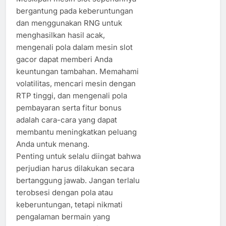
bergantung pada keberuntungan
dan menggunakan RNG untuk
menghasilkan hasil acak,
mengenali pola dalam mesin slot
gacor dapat memberi Anda
keuntungan tambahan. Memahami
volatilitas, mencari mesin dengan
RTP tinggi, dan mengenali pola
pembayaran serta fitur bonus
adalah cara-cara yang dapat
membantu meningkatkan peluang
Anda untuk menang.
Penting untuk selalu diingat bahwa
perjudian harus dilakukan secara
bertanggung jawab. Jangan terlalu
terobsesi dengan pola atau
keberuntungan, tetapi nikmati
pengalaman bermain yang