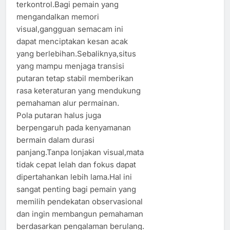
terkontrol.Bagi pemain yang
mengandalkan memori
visual,gangguan semacam ini
dapat menciptakan kesan acak
yang berlebihan.Sebaliknya,situs
yang mampu menjaga transisi
putaran tetap stabil memberikan
rasa keteraturan yang mendukung
pemahaman alur permainan.
Pola putaran halus juga
berpengaruh pada kenyamanan
bermain dalam durasi
panjang.Tanpa lonjakan visual,mata
tidak cepat lelah dan fokus dapat
dipertahankan lebih lama.Hal ini
sangat penting bagi pemain yang
memilih pendekatan observasional
dan ingin membangun pemahaman
berdasarkan pengalaman berulang.