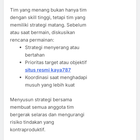
Tim yang menang bukan hanya tim
dengan skill tinggi, tetapi tim yang
memiliki strategi matang. Sebelum
atau saat bermain, diskusikan
rencana permainan:
Strategi menyerang atau
bertahan
Prioritas target atau objektif
situs resmi kaya787
Koordinasi saat menghadapi
musuh yang lebih kuat
Menyusun strategi bersama
membuat semua anggota tim
bergerak selaras dan mengurangi
risiko tindakan yang
kontraproduktif.