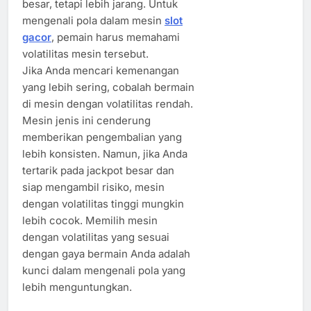
besar, tetapi lebih jarang. Untuk
mengenali pola dalam mesin
slot
gacor
, pemain harus memahami
volatilitas mesin tersebut.
Jika Anda mencari kemenangan
yang lebih sering, cobalah bermain
di mesin dengan volatilitas rendah.
Mesin jenis ini cenderung
memberikan pengembalian yang
lebih konsisten. Namun, jika Anda
tertarik pada jackpot besar dan
siap mengambil risiko, mesin
dengan volatilitas tinggi mungkin
lebih cocok. Memilih mesin
dengan volatilitas yang sesuai
dengan gaya bermain Anda adalah
kunci dalam mengenali pola yang
lebih menguntungkan.