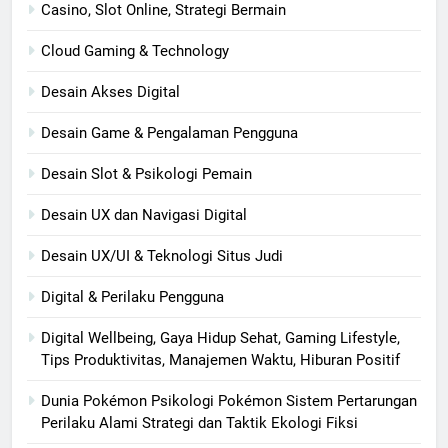
Casino, Slot Online, Strategi Bermain
Cloud Gaming & Technology
Desain Akses Digital
Desain Game & Pengalaman Pengguna
Desain Slot & Psikologi Pemain
Desain UX dan Navigasi Digital
Desain UX/UI & Teknologi Situs Judi
Digital & Perilaku Pengguna
Digital Wellbeing, Gaya Hidup Sehat, Gaming Lifestyle,
Tips Produktivitas, Manajemen Waktu, Hiburan Positif
Dunia Pokémon Psikologi Pokémon Sistem Pertarungan
Perilaku Alami Strategi dan Taktik Ekologi Fiksi