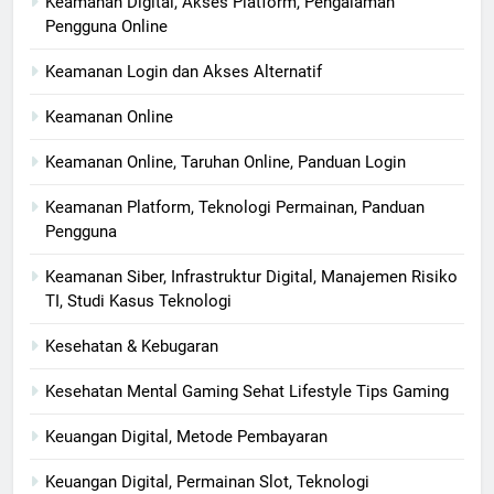
Keamanan Digital, Akses Platform, Pengalaman
Pengguna Online
Keamanan Login dan Akses Alternatif
Keamanan Online
Keamanan Online, Taruhan Online, Panduan Login
Keamanan Platform, Teknologi Permainan, Panduan
Pengguna
Keamanan Siber, Infrastruktur Digital, Manajemen Risiko
TI, Studi Kasus Teknologi
Kesehatan & Kebugaran
Kesehatan Mental Gaming Sehat Lifestyle Tips Gaming
Keuangan Digital, Metode Pembayaran
Keuangan Digital, Permainan Slot, Teknologi