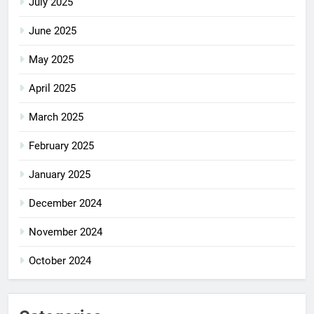
July 2025
June 2025
May 2025
April 2025
March 2025
February 2025
January 2025
December 2024
November 2024
October 2024