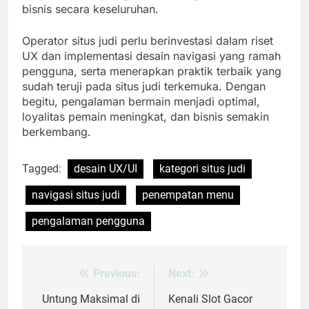
bisnis secara keseluruhan.
Operator situs judi perlu berinvestasi dalam riset
UX dan implementasi desain navigasi yang ramah
pengguna, serta menerapkan praktik terbaik yang
sudah teruji pada situs judi terkemuka. Dengan
begitu, pengalaman bermain menjadi optimal,
loyalitas pemain meningkat, dan bisnis semakin
berkembang.
Tagged:
desain UX/UI
kategori situs judi
navigasi situs judi
penempatan menu
pengalaman pengguna
Previous:
Next:
Post
navigation
Untung Maksimal di
Kenali Slot Gacor