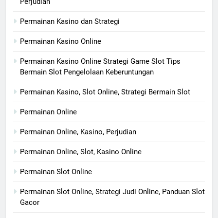
Perjudian
Permainan Kasino dan Strategi
Permainan Kasino Online
Permainan Kasino Online Strategi Game Slot Tips
Bermain Slot Pengelolaan Keberuntungan
Permainan Kasino, Slot Online, Strategi Bermain Slot
Permainan Online
Permainan Online, Kasino, Perjudian
Permainan Online, Slot, Kasino Online
Permainan Slot Online
Permainan Slot Online, Strategi Judi Online, Panduan Slot
Gacor