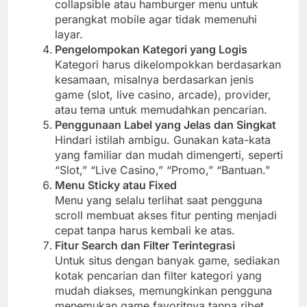
collapsible atau hamburger menu untuk
perangkat mobile agar tidak memenuhi
layar.
Pengelompokan Kategori yang Logis
Kategori harus dikelompokkan berdasarkan
kesamaan, misalnya berdasarkan jenis
game (slot, live casino, arcade), provider,
atau tema untuk memudahkan pencarian.
Penggunaan Label yang Jelas dan Singkat
Hindari istilah ambigu. Gunakan kata-kata
yang familiar dan mudah dimengerti, seperti
“Slot,” “Live Casino,” “Promo,” “Bantuan.”
Menu Sticky atau Fixed
Menu yang selalu terlihat saat pengguna
scroll membuat akses fitur penting menjadi
cepat tanpa harus kembali ke atas.
Fitur Search dan Filter Terintegrasi
Untuk situs dengan banyak game, sediakan
kotak pencarian dan filter kategori yang
mudah diakses, memungkinkan pengguna
menemukan game favoritnya tanpa ribet.