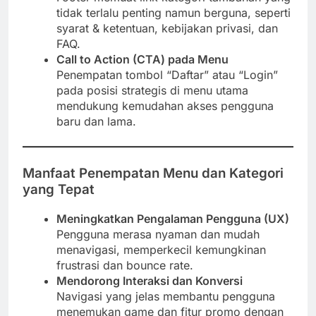
tidak terlalu penting namun berguna, seperti
syarat & ketentuan, kebijakan privasi, dan
FAQ.
Call to Action (CTA) pada Menu
Penempatan tombol “Daftar” atau “Login”
pada posisi strategis di menu utama
mendukung kemudahan akses pengguna
baru dan lama.
Manfaat Penempatan Menu dan Kategori
yang Tepat
Meningkatkan Pengalaman Pengguna (UX)
Pengguna merasa nyaman dan mudah
menavigasi, memperkecil kemungkinan
frustrasi dan bounce rate.
Mendorong Interaksi dan Konversi
Navigasi yang jelas membantu pengguna
menemukan game dan fitur promo dengan