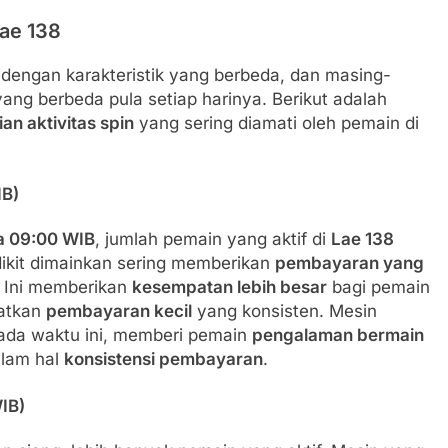
Lae 138
dengan karakteristik yang berbeda, dan masing-
ng berbeda pula setiap harinya. Berikut adalah
rian aktivitas spin
yang sering diamati oleh pemain di
IB)
a 09:00 WIB
, jumlah pemain yang aktif di
Lae 138
edikit dimainkan sering memberikan
pembayaran yang
. Ini memberikan
kesempatan lebih besar
bagi pemain
atkan
pembayaran kecil
yang konsisten. Mesin
ada waktu ini, memberi pemain
pengalaman bermain
alam hal
konsistensi pembayaran
.
WIB)