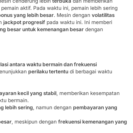
mesin cenderung lebih
terbuka
dan memberikan
 pemain aktif. Pada waktu ini, pemain lebih sering
 bonus yang lebih besar
. Mesin dengan
volatilitas
an
jackpot progresif
pada waktu ini. Ini memberi
ng besar untuk kemenangan besar
dengan
lasi antara waktu bermain dan frekuensi
menunjukkan
perilaku tertentu
di berbagai waktu
yaran kecil yang stabil
, memberikan kesempatan
tu bermain.
g lebih sering
, namun dengan
pembayaran yang
besar
, meskipun dengan
frekuensi kemenangan yang