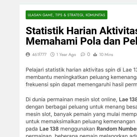
ULASAN GAME, TIPS & STRATEGI, KOMUNITAS
Statistik Harian Aktivita
Memahami Pola dan Pe
0
461f777
1 Year Ago
10 Mins
Pelajari statistik harian aktivitas spin di L
membantu meningkatkan peluang kemenangan
frekuensi spin dapat memengaruhi hasil per
Di dunia permainan mesin slot online,
Lae 13
dengan berbagai peluang untuk menang besa
mesin slot, banyak pemain yang mulai memp
untuk memaksimalkan peluang kemenangan me
pada
Lae 138
menggunakan
Random Number
permainan, beberapa pemain melaporkan ad