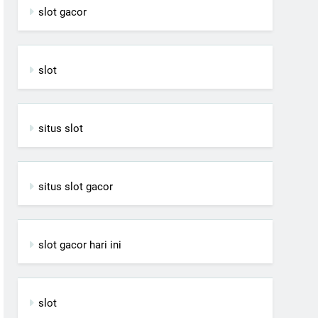
slot gacor
slot
situs slot
situs slot gacor
slot gacor hari ini
slot