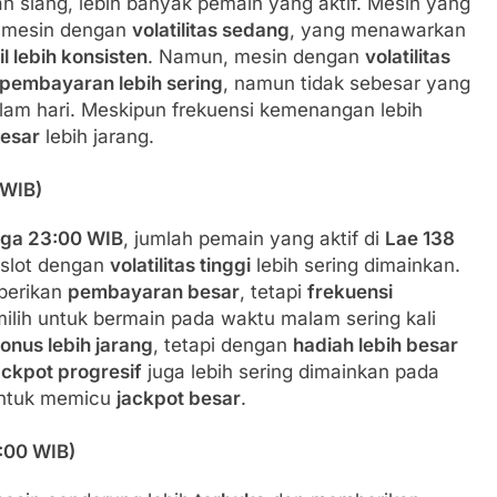
an siang, lebih banyak pemain yang aktif. Mesin yang
ah mesin dengan
volatilitas sedang
, yang menawarkan
 lebih konsisten
. Namun, mesin dengan
volatilitas
pembayaran lebih sering
, namun tidak sebesar yang
am hari. Meskipun frekuensi kemenangan lebih
besar
lebih jarang.
 WIB)
gga 23:00 WIB
, jumlah pemain yang aktif di
Lae 138
 slot dengan
volatilitas tinggi
lebih sering dimainkan.
mberikan
pembayaran besar
, tetapi
frekuensi
ilih untuk bermain pada waktu malam sering kali
bonus lebih jarang
, tetapi dengan
hadiah lebih besar
ackpot progresif
juga lebih sering dimainkan pada
untuk memicu
jackpot besar
.
:00 WIB)