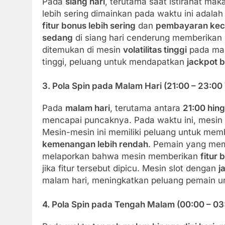
Pada
siang hari
, terutama saat istirahat mak
lebih sering dimainkan pada waktu ini adal
fitur bonus lebih sering
dan
pembayaran kecil
sedang
di siang hari cenderung memberikan
ditemukan di mesin
volatilitas tinggi
pada mal
tinggi, peluang untuk mendapatkan
jackpot 
3.
Pola Spin pada Malam Hari (21:00 – 23:00
Pada
malam hari
, terutama antara
21:00 hin
mencapai puncaknya. Pada waktu ini, mesin
Mesin-mesin ini memiliki peluang untuk me
kemenangan lebih rendah
. Pemain yang mem
melaporkan bahwa mesin memberikan
fitur 
jika fitur tersebut dipicu. Mesin slot dengan
j
malam hari, meningkatkan peluang pemain 
4.
Pola Spin pada Tengah Malam (00:00 – 03