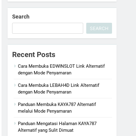
Search
SEARCH
Recent Posts
Cara Membuka EDWINSLOT Link Alternatif
dengan Mode Penyamaran
Cara Membuka LEBAH4D Link Alternatif
dengan Mode Penyamaran
Panduan Membuka KAYA787 Alternatif
melalui Mode Penyamaran
Panduan Mengatasi Halaman KAYA787
Alternatif yang Sulit Dimuat