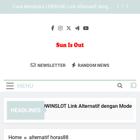
Skip
Panduan Membuka KAYA787 Alternatif melalui
to
Mode Penyamaran
content
Panduan Mengatasi Halaman KAYA787 Alternatif
yang Sulit Dimuat
Cara Membuka EDWINSLOT Link Alternatif
dengan Mode Penyamaran
Cara Membuka LEBAH4D Link Alternatif dengan
Mode Penyamaran
Sun Is Out
Dapatkan Berita Terkini Dan Konten
Panduan Membuka KAYA787 Alternatif melalui
NEWSLETTER
RANDOM NEWS
Mode Penyamaran
Hiburan Di Sun Is Out. Informasi Seputar
Panduan Mengatasi Halaman KAYA787 Alternatif
Dunia Hiburan, Gaya Hidup, Dan Tren
yang Sulit Dimuat
MENU
Terbaru.
ra Membuka EDWINSLOT Link Alternatif dengan Mode Penya
HEADLINES
Weeks Ago
Home
alternatif horas88