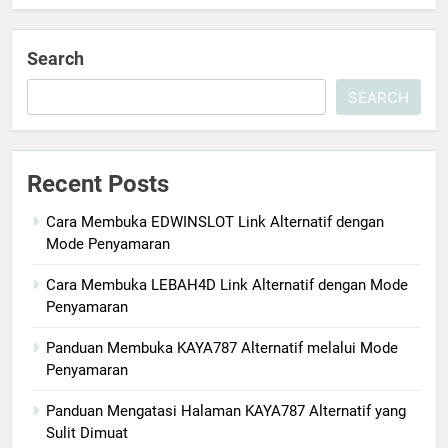
Search
SEARCH
Recent Posts
Cara Membuka EDWINSLOT Link Alternatif dengan
Mode Penyamaran
Cara Membuka LEBAH4D Link Alternatif dengan Mode
Penyamaran
Panduan Membuka KAYA787 Alternatif melalui Mode
Penyamaran
Panduan Mengatasi Halaman KAYA787 Alternatif yang
Sulit Dimuat