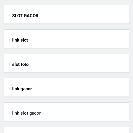
SLOT GACOR
link slot
slot toto
link gacor
link slot gacor