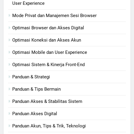
User Experience
Mode Privat dan Manajemen Sesi Browser
Optimasi Browser dan Akses Digital
Optimasi Koneksi dan Akses Akun
Optimasi Mobile dan User Experience
Optimasi Sistem & Kinerja Front-End
Panduan & Strategi
Panduan & Tips Bermain
Panduan Akses & Stabilitas Sistem
Panduan Akses Digital
Panduan Akun, Tips & Trik, Teknologi