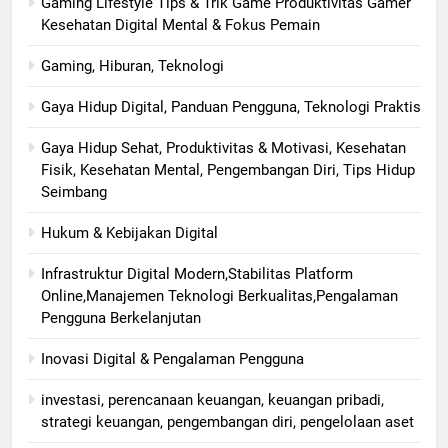
Gaming Lifestyle Tips & Trik Game Produktivitas Gamer
Kesehatan Digital Mental & Fokus Pemain
Gaming, Hiburan, Teknologi
Gaya Hidup Digital, Panduan Pengguna, Teknologi Praktis
Gaya Hidup Sehat, Produktivitas & Motivasi, Kesehatan
Fisik, Kesehatan Mental, Pengembangan Diri, Tips Hidup
Seimbang
Hukum & Kebijakan Digital
Infrastruktur Digital Modern,Stabilitas Platform
Online,Manajemen Teknologi Berkualitas,Pengalaman
Pengguna Berkelanjutan
Inovasi Digital & Pengalaman Pengguna
investasi, perencanaan keuangan, keuangan pribadi,
strategi keuangan, pengembangan diri, pengelolaan aset