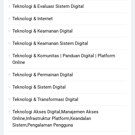
Teknologi & Evaluasi Sistem Digital
Teknologi & Internet
Teknologi & Keamanan Digital
Teknologi & Keamanan Sistem Digital
Teknologi & Komunitas | Panduan Digital | Platform
Online
Teknologi & Permainan Digital
Teknologi & Sistem Digital
Teknologi & Transformasi Digital
Teknologi Akses Digital,Manajemen Akses
Online,Infrastruktur Platform,Keandalan
Sistem,Pengalaman Pengguna