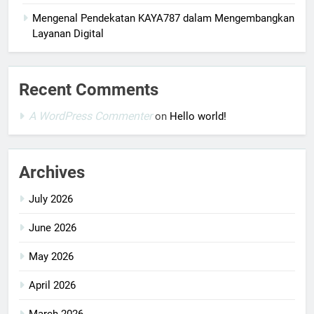
Mengenal Pendekatan KAYA787 dalam Mengembangkan
Layanan Digital
Recent Comments
A WordPress Commenter
on
Hello world!
Archives
July 2026
June 2026
May 2026
April 2026
March 2026