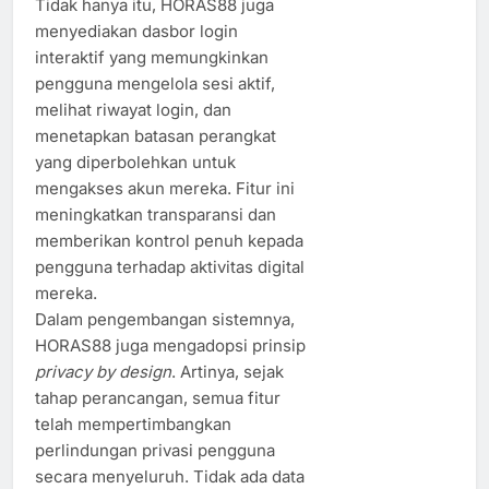
Tidak hanya itu, HORAS88 juga
menyediakan dasbor login
interaktif yang memungkinkan
pengguna mengelola sesi aktif,
melihat riwayat login, dan
menetapkan batasan perangkat
yang diperbolehkan untuk
mengakses akun mereka. Fitur ini
meningkatkan transparansi dan
memberikan kontrol penuh kepada
pengguna terhadap aktivitas digital
mereka.
Dalam pengembangan sistemnya,
HORAS88 juga mengadopsi prinsip
privacy by design
. Artinya, sejak
tahap perancangan, semua fitur
telah mempertimbangkan
perlindungan privasi pengguna
secara menyeluruh. Tidak ada data