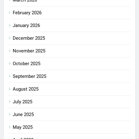
February 2026
January 2026
December 2025
November 2025
October 2025
September 2025
August 2025
July 2025
June 2025
May 2025