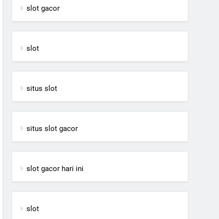
slot gacor
slot
situs slot
situs slot gacor
slot gacor hari ini
slot