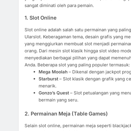
sangat diminati oleh para pemain.
1.
Slot Online
Slot online adalah salah satu permainan yang palin
Ularslot. Keberagaman tema, desain grafis yang men
yang menggiurkan membuat slot menjadi permainan
orang. Dari mesin slot klasik hingga slot video mode
menyediakan berbagai pilihan yang dapat memenuh
Anda. Beberapa slot yang paling populer termasuk:
Mega Moolah
– Dikenal dengan jackpot prog
Starburst
– Slot klasik dengan grafik yang ce
menarik.
Gonzo’s Quest
– Slot petualangan yang me
bermain yang seru.
2.
Permainan Meja (Table Games)
Selain slot online, permainan meja seperti blackjack