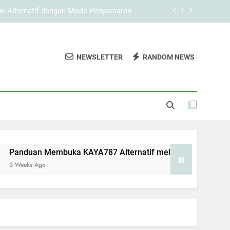
 Alternatif dengan Mode Penyamaran
Alternatif melalui Mode Penyamaran
KAYA787 Alternatif yang Sulit Dimuat
NEWSLETTER
RANDOM NEWS
 Alternatif dengan Mode Penyamaran
utar Dunia Hiburan, Gaya Hidup, Dan Tren Terbaru.
 Alternatif dengan Mode Penyamaran
Alternatif melalui Mode Penyamaran
KAYA787 Alternatif yang Sulit Dimuat
Membuka KAYA787 Alternatif melalui Mode Penyamaran
o