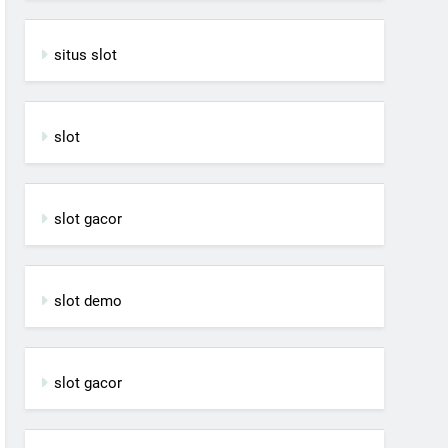
situs slot
slot
slot gacor
slot demo
slot gacor