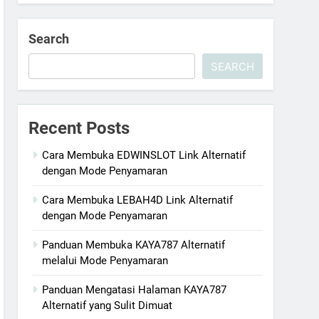
Search
SEARCH
Recent Posts
Cara Membuka EDWINSLOT Link Alternatif
dengan Mode Penyamaran
Cara Membuka LEBAH4D Link Alternatif
dengan Mode Penyamaran
Panduan Membuka KAYA787 Alternatif
melalui Mode Penyamaran
Panduan Mengatasi Halaman KAYA787
Alternatif yang Sulit Dimuat