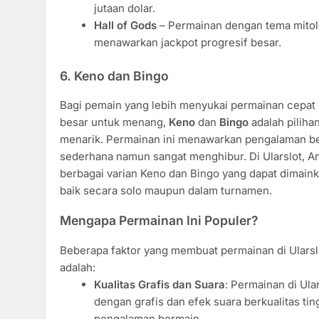
jutaan dolar.
Hall of Gods
– Permainan dengan tema mitol
menawarkan jackpot progresif besar.
6.
Keno dan Bingo
Bagi pemain yang lebih menyukai permainan cepat
besar untuk menang,
Keno
dan
Bingo
adalah piliha
menarik. Permainan ini menawarkan pengalaman b
sederhana namun sangat menghibur. Di Ularslot, A
berbagai varian Keno dan Bingo yang dapat dimai
baik secara solo maupun dalam turnamen.
Mengapa Permainan Ini Populer?
Beberapa faktor yang membuat permainan di Ularsl
adalah:
Kualitas Grafis dan Suara
: Permainan di Ula
dengan grafis dan efek suara berkualitas t
pengalaman bermain.