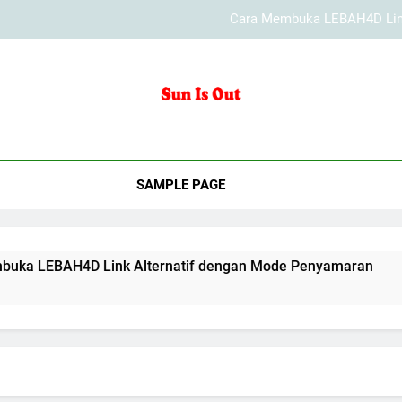
Cara Membuka LEBAH4D Link
Panduan Membuka KAYA787 
Panduan Mengatasi Halaman 
 Is Out
Cara Membuka EDWINSLOT Link
erita Terkini Dan Konten Hiburan Di Sun Is Out. Informasi Sep
Cara Membuka LEBAH4D Link
SAMPLE PAGE
Panduan Membuka KAYA787 
Panduan Mengatasi Halaman 
D Link Alternatif dengan Mode Penyamaran
Panduan 
3 Weeks Ag