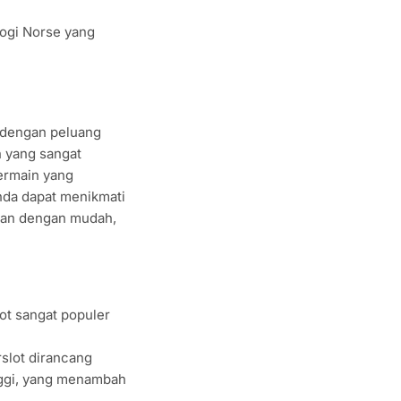
ogi Norse yang
 dengan peluang
n yang sangat
ermain yang
nda dapat menikmati
nkan dengan mudah,
ot sangat populer
rslot dirancang
inggi, yang menambah