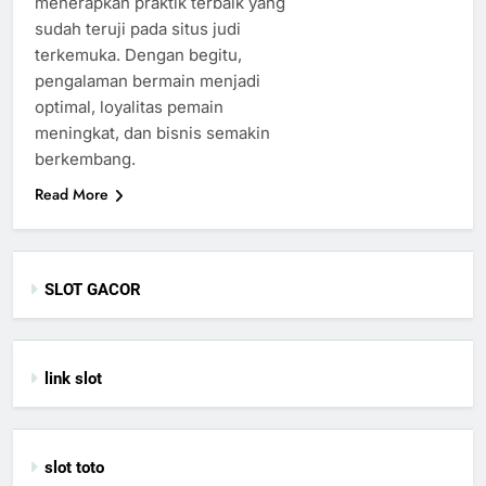
menerapkan praktik terbaik yang
sudah teruji pada situs judi
terkemuka. Dengan begitu,
pengalaman bermain menjadi
optimal, loyalitas pemain
meningkat, dan bisnis semakin
berkembang.
Read More
SLOT GACOR
link slot
slot toto