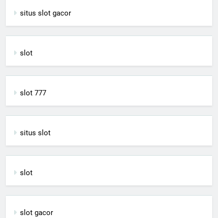
situs slot gacor
slot
slot 777
situs slot
slot
slot gacor