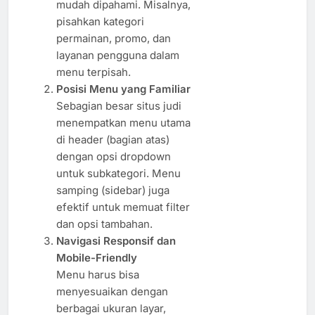
mudah dipahami. Misalnya,
pisahkan kategori
permainan, promo, dan
layanan pengguna dalam
menu terpisah.
Posisi Menu yang Familiar
Sebagian besar situs judi
menempatkan menu utama
di header (bagian atas)
dengan opsi dropdown
untuk subkategori. Menu
samping (sidebar) juga
efektif untuk memuat filter
dan opsi tambahan.
Navigasi Responsif dan
Mobile-Friendly
Menu harus bisa
menyesuaikan dengan
berbagai ukuran layar,