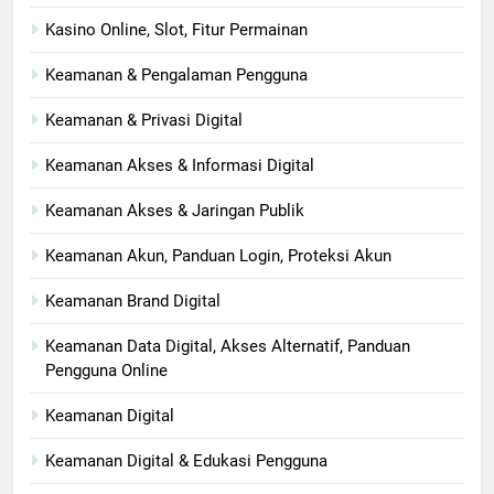
Kasino Online, Slot, Fitur Permainan
Keamanan & Pengalaman Pengguna
Keamanan & Privasi Digital
Keamanan Akses & Informasi Digital
Keamanan Akses & Jaringan Publik
Keamanan Akun, Panduan Login, Proteksi Akun
Keamanan Brand Digital
Keamanan Data Digital, Akses Alternatif, Panduan
Pengguna Online
Keamanan Digital
Keamanan Digital & Edukasi Pengguna