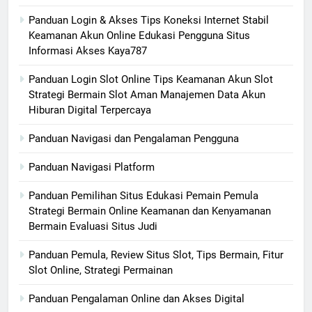
Panduan Login & Akses Tips Koneksi Internet Stabil
Keamanan Akun Online Edukasi Pengguna Situs
Informasi Akses Kaya787
Panduan Login Slot Online Tips Keamanan Akun Slot
Strategi Bermain Slot Aman Manajemen Data Akun
Hiburan Digital Terpercaya
Panduan Navigasi dan Pengalaman Pengguna
Panduan Navigasi Platform
Panduan Pemilihan Situs Edukasi Pemain Pemula
Strategi Bermain Online Keamanan dan Kenyamanan
Bermain Evaluasi Situs Judi
Panduan Pemula, Review Situs Slot, Tips Bermain, Fitur
Slot Online, Strategi Permainan
Panduan Pengalaman Online dan Akses Digital