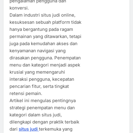
pengalaman pengguna dan
konversi.
Dalam industri situs judi online,
kesuksesan sebuah platform tidak
hanya bergantung pada ragam
permainan yang ditawarkan, tetapi
juga pada kemudahan akses dan
kenyamanan navigasi yang
dirasakan pengguna. Penempatan
menu dan kategori menjadi aspek
krusial yang memengaruhi
interaksi pengguna, kecepatan
pencarian fitur, serta tingkat
retensi pemain.
Artikel ini mengulas pentingnya
strategi penempatan menu dan
kategori dalam situs judi,
dilengkapi dengan praktik terbaik
dari
situs judi
terkemuka yang