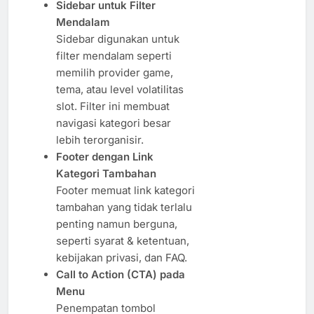
Sidebar untuk Filter
Mendalam
Sidebar digunakan untuk
filter mendalam seperti
memilih provider game,
tema, atau level volatilitas
slot. Filter ini membuat
navigasi kategori besar
lebih terorganisir.
Footer dengan Link
Kategori Tambahan
Footer memuat link kategori
tambahan yang tidak terlalu
penting namun berguna,
seperti syarat & ketentuan,
kebijakan privasi, dan FAQ.
Call to Action (CTA) pada
Menu
Penempatan tombol