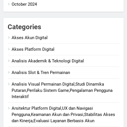
October 2024
Categories
Akses Akun Digital
Akses Platform Digital
Analisis Akademik & Teknologi Digital
Analisis Slot & Tren Permainan
Analisis Visual Permainan Digital,Studi Dinamika
Putaran,Perilaku Sistem Game,Pengalaman Pengguna
Interaktif
Arsitektur Platform Digital,UX dan Navigasi
Pengguna,Keamanan Akun dan Privasi,Stabilitas Akses
dan Kinerja,Evaluasi Layanan Berbasis Akun