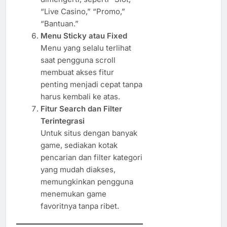
“Live Casino,” “Promo,”
“Bantuan.”
Menu Sticky atau Fixed
Menu yang selalu terlihat
saat pengguna scroll
membuat akses fitur
penting menjadi cepat tanpa
harus kembali ke atas.
Fitur Search dan Filter
Terintegrasi
Untuk situs dengan banyak
game, sediakan kotak
pencarian dan filter kategori
yang mudah diakses,
memungkinkan pengguna
menemukan game
favoritnya tanpa ribet.