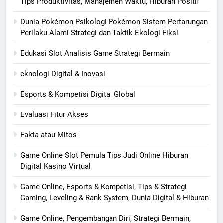
Tips Produktivitas, Manajemen Waktu, Hiburan Positif
Dunia Pokémon Psikologi Pokémon Sistem Pertarungan
Perilaku Alami Strategi dan Taktik Ekologi Fiksi
Edukasi Slot Analisis Game Strategi Bermain
eknologi Digital & Inovasi
Esports & Kompetisi Digital Global
Evaluasi Fitur Akses
Fakta atau Mitos
Game Online Slot Pemula Tips Judi Online Hiburan
Digital Kasino Virtual
Game Online, Esports & Kompetisi, Tips & Strategi
Gaming, Leveling & Rank System, Dunia Digital & Hiburan
Game Online, Pengembangan Diri, Strategi Bermain,