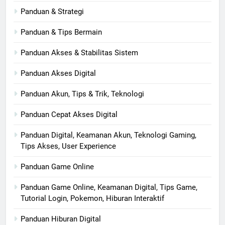
Panduan & Strategi
Panduan & Tips Bermain
Panduan Akses & Stabilitas Sistem
Panduan Akses Digital
Panduan Akun, Tips & Trik, Teknologi
Panduan Cepat Akses Digital
Panduan Digital, Keamanan Akun, Teknologi Gaming,
Tips Akses, User Experience
Panduan Game Online
Panduan Game Online, Keamanan Digital, Tips Game,
Tutorial Login, Pokemon, Hiburan Interaktif
Panduan Hiburan Digital