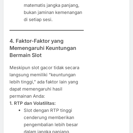
matematis jangka panjang,
bukan jaminan kemenangan
di setiap sesi.
4. Faktor-Faktor yang
Memengaruhi Keuntungan
Bermain Slot
Meskipun slot gacor tidak secara
langsung memiliki “keuntungan
lebih tinggi,” ada faktor lain yang
dapat memengaruhi hasil
permainan Anda:
1. RTP dan Volatilitas:
Slot dengan RTP tinggi
cenderung memberikan
pengembalian lebih besar
dalam jangka panjang.