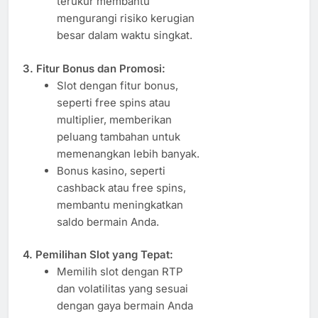
terukur membantu
mengurangi risiko kerugian
besar dalam waktu singkat.
3. Fitur Bonus dan Promosi:
Slot dengan fitur bonus,
seperti free spins atau
multiplier, memberikan
peluang tambahan untuk
memenangkan lebih banyak.
Bonus kasino, seperti
cashback atau free spins,
membantu meningkatkan
saldo bermain Anda.
4. Pemilihan Slot yang Tepat:
Memilih slot dengan RTP
dan volatilitas yang sesuai
dengan gaya bermain Anda