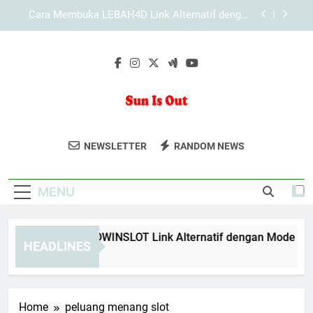
Skip
Panduan Membuka KAYA787 Alternatif melalui
to
Mode Penyamaran
content
Panduan Mengatasi Halaman KAYA787 Alternatif
yang Sulit Dimuat
Cara Membuka EDWINSLOT Link Alternatif
dengan Mode Penyamaran
Cara Membuka LEBAH4D Link Alternatif dengan
Mode Penyamaran
Sun Is Out
Dapatkan Berita Terkini Dan Konten
Panduan Membuka KAYA787 Alternatif melalui
NEWSLETTER
RANDOM NEWS
Mode Penyamaran
Hiburan Di Sun Is Out. Informasi Seputar
Panduan Mengatasi Halaman KAYA787 Alternatif
Dunia Hiburan, Gaya Hidup, Dan Tren
yang Sulit Dimuat
MENU
Terbaru.
ara Membuka EDWINSLOT Link Alternatif dengan Mode Peny
HEADLINES
Weeks Ago
Home
peluang menang slot