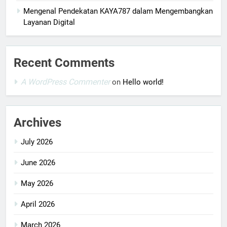
Mengenal Pendekatan KAYA787 dalam Mengembangkan
Layanan Digital
Recent Comments
A WordPress Commenter
on
Hello world!
Archives
July 2026
June 2026
May 2026
April 2026
March 2026