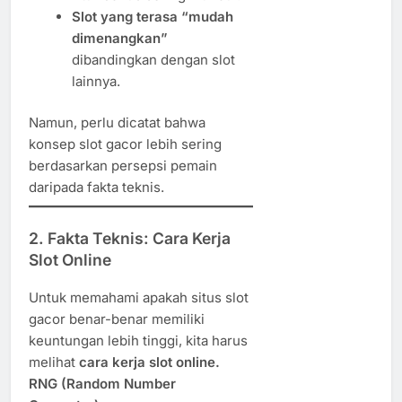
Slot yang terasa “mudah
dimenangkan”
dibandingkan dengan slot
lainnya.
Namun, perlu dicatat bahwa
konsep slot gacor lebih sering
berdasarkan persepsi pemain
daripada fakta teknis.
2. Fakta Teknis: Cara Kerja
Slot Online
Untuk memahami apakah situs slot
gacor benar-benar memiliki
keuntungan lebih tinggi, kita harus
melihat
cara kerja slot online.
RNG (Random Number