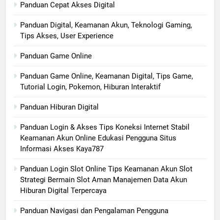
Panduan Cepat Akses Digital
Panduan Digital, Keamanan Akun, Teknologi Gaming,
Tips Akses, User Experience
Panduan Game Online
Panduan Game Online, Keamanan Digital, Tips Game,
Tutorial Login, Pokemon, Hiburan Interaktif
Panduan Hiburan Digital
Panduan Login & Akses Tips Koneksi Internet Stabil
Keamanan Akun Online Edukasi Pengguna Situs
Informasi Akses Kaya787
Panduan Login Slot Online Tips Keamanan Akun Slot
Strategi Bermain Slot Aman Manajemen Data Akun
Hiburan Digital Terpercaya
Panduan Navigasi dan Pengalaman Pengguna