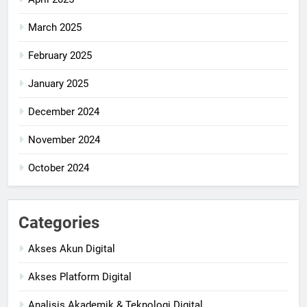
March 2025
February 2025
January 2025
December 2024
November 2024
October 2024
Categories
Akses Akun Digital
Akses Platform Digital
Analisis Akademik & Teknologi Digital