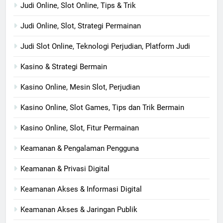
Judi Online, Slot Online, Tips & Trik
Judi Online, Slot, Strategi Permainan
Judi Slot Online, Teknologi Perjudian, Platform Judi
Kasino & Strategi Bermain
Kasino Online, Mesin Slot, Perjudian
Kasino Online, Slot Games, Tips dan Trik Bermain
Kasino Online, Slot, Fitur Permainan
Keamanan & Pengalaman Pengguna
Keamanan & Privasi Digital
Keamanan Akses & Informasi Digital
Keamanan Akses & Jaringan Publik