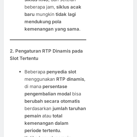
beberapa jam,
siklus acak
baru
mungkin
tidak lagi
mendukung pola
kemenangan yang sama
.
2. Pengaturan RTP Dinamis pada
Slot Tertentu
Beberapa
penyedia slot
menggunakan
RTP dinamis
,
di mana
persentase
pengembalian modal
bisa
berubah secara otomatis
berdasarkan
jumlah taruhan
pemain
atau
total
kemenangan dalam
periode tertentu
.