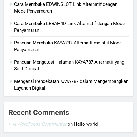
Cara Membuka EDWINSLOT Link Alternatif dengan
Mode Penyamaran
Cara Membuka LEBAH4D Link Alternatif dengan Mode
Penyamaran
Panduan Membuka KAYA787 Alternatif melalui Mode
Penyamaran
Panduan Mengatasi Halaman KAYA787 Alternatif yang
Sulit Dimuat
Mengenal Pendekatan KAYA787 dalam Mengembangkan
Layanan Digital
Recent Comments
A WordPress Commenter
on
Hello world!