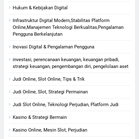
Hukum & Kebijakan Digital
Infrastruktur Digital Modern,Stabilitas Platform
Online,Manajemen Teknologi Berkualitas,Pengalaman
Pengguna Berkelanjutan
Inovasi Digital & Pengalaman Pengguna
investasi, perencanaan keuangan, keuangan pribadi,
strategi keuangan, pengembangan diri, pengelolaan aset
Judi Online, Slot Online, Tips & Trik
Judi Online, Slot, Strategi Permainan
Judi Slot Online, Teknologi Perjudian, Platform Judi
Kasino & Strategi Bermain
Kasino Online, Mesin Slot, Perjudian