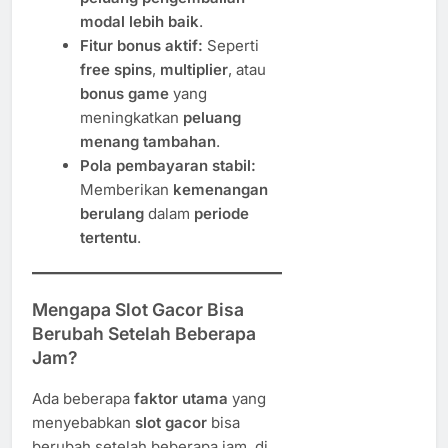
modal lebih baik
.
Fitur bonus aktif:
Seperti
free spins
,
multiplier
, atau
bonus game
yang
meningkatkan
peluang
menang tambahan
.
Pola pembayaran stabil:
Memberikan
kemenangan
berulang
dalam
periode
tertentu
.
Mengapa Slot Gacor Bisa
Berubah Setelah Beberapa
Jam?
Ada beberapa
faktor utama
yang
menyebabkan
slot gacor
bisa
berubah setelah beberapa jam, di