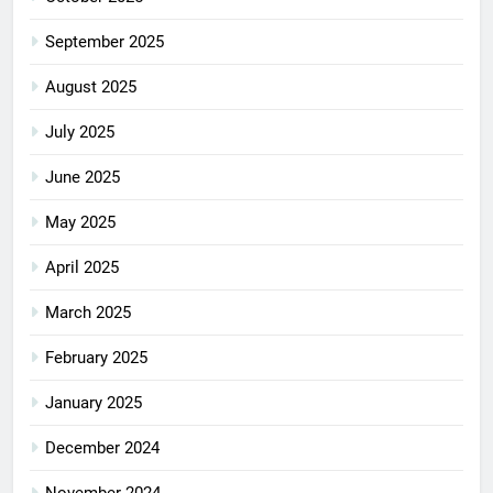
September 2025
August 2025
July 2025
June 2025
May 2025
April 2025
March 2025
February 2025
January 2025
December 2024