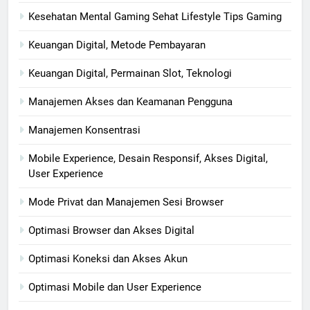
Kesehatan Mental Gaming Sehat Lifestyle Tips Gaming
Keuangan Digital, Metode Pembayaran
Keuangan Digital, Permainan Slot, Teknologi
Manajemen Akses dan Keamanan Pengguna
Manajemen Konsentrasi
Mobile Experience, Desain Responsif, Akses Digital,
User Experience
Mode Privat dan Manajemen Sesi Browser
Optimasi Browser dan Akses Digital
Optimasi Koneksi dan Akses Akun
Optimasi Mobile dan User Experience