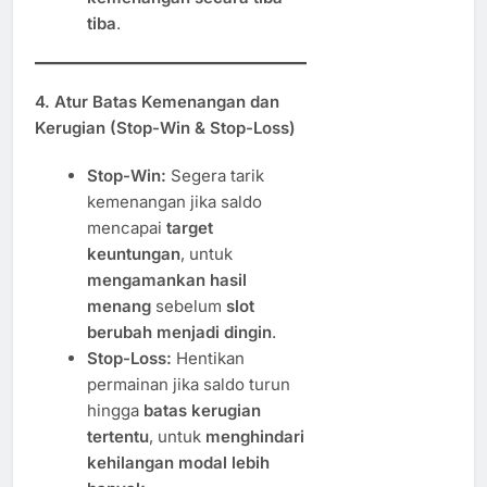
tiba
.
4. Atur Batas Kemenangan dan
Kerugian (Stop-Win & Stop-Loss)
Stop-Win:
Segera tarik
kemenangan jika saldo
mencapai
target
keuntungan
, untuk
mengamankan hasil
menang
sebelum
slot
berubah menjadi dingin
.
Stop-Loss:
Hentikan
permainan jika saldo turun
hingga
batas kerugian
tertentu
, untuk
menghindari
kehilangan modal lebih