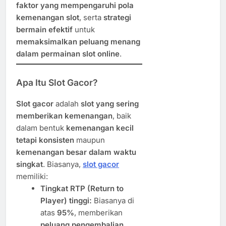
faktor yang mempengaruhi pola
kemenangan slot
, serta
strategi
bermain efektif
untuk
memaksimalkan peluang menang
dalam permainan slot online
.
Apa Itu Slot Gacor?
Slot gacor
adalah
slot yang sering
memberikan kemenangan
, baik
dalam bentuk
kemenangan kecil
tetapi konsisten
maupun
kemenangan besar dalam waktu
singkat
. Biasanya,
slot gacor
memiliki:
Tingkat RTP (Return to
Player) tinggi:
Biasanya di
atas
95%
, memberikan
peluang pengembalian