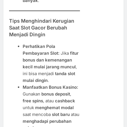
banyak
.
Tips Menghindari Kerugian
Saat Slot Gacor Berubah
Menjadi Dingin
Perhatikan Pola
Pembayaran Slot:
Jika
fitur
bonus dan kemenangan
kecil mulai jarang muncul
,
ini bisa menjadi
tanda slot
mulai dingin
.
Manfaatkan Bonus Kasino:
Gunakan
bonus deposit
,
free spins
, atau
cashback
untuk
menghemat modal
saat mencoba
slot baru
atau
menghadapi perubahan