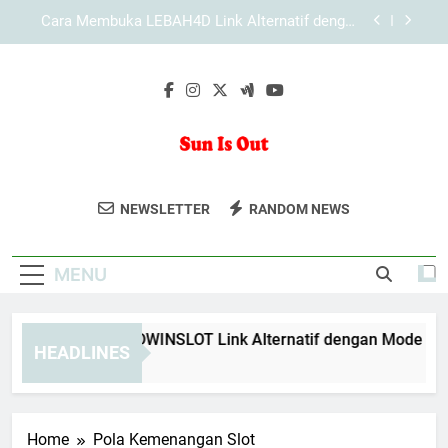
Skip
Panduan Membuka KAYA787 Alternatif melalui
to
Mode Penyamaran
content
Panduan Mengatasi Halaman KAYA787 Alternatif
yang Sulit Dimuat
Cara Membuka EDWINSLOT Link Alternatif
dengan Mode Penyamaran
Cara Membuka LEBAH4D Link Alternatif dengan
Mode Penyamaran
Sun Is Out
Dapatkan Berita Terkini Dan Konten
Panduan Membuka KAYA787 Alternatif melalui
NEWSLETTER
RANDOM NEWS
Mode Penyamaran
Hiburan Di Sun Is Out. Informasi Seputar
Panduan Mengatasi Halaman KAYA787 Alternatif
Dunia Hiburan, Gaya Hidup, Dan Tren
yang Sulit Dimuat
MENU
Terbaru.
ra Membuka EDWINSLOT Link Alternatif dengan Mode Penya
HEADLINES
Weeks Ago
Home
Pola Kemenangan Slot