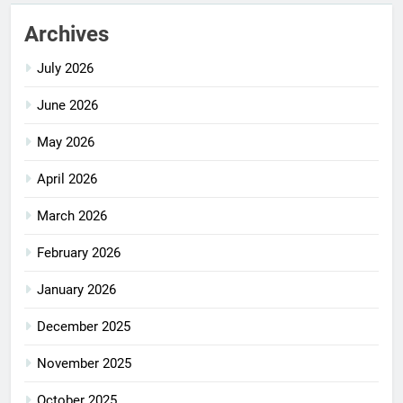
Archives
July 2026
June 2026
May 2026
April 2026
March 2026
February 2026
January 2026
December 2025
November 2025
October 2025