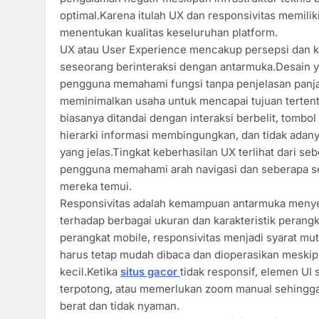
optimal.Karena itulah UX dan responsivitas memilik
menentukan kualitas keseluruhan platform.
UX atau User Experience mencakup persepsi dan 
seseorang berinteraksi dengan antarmuka.Desain 
pengguna memahami fungsi tanpa penjelasan panja
meminimalkan usaha untuk mencapai tujuan terten
biasanya ditandai dengan interaksi berbelit, tombol 
hierarki informasi membingungkan, dan tidak adan
yang jelas.Tingkat keberhasilan UX terlihat dari se
pengguna memahami arah navigasi dan seberapa se
mereka temui.
Responsivitas adalah kemampuan antarmuka menye
terhadap berbagai ukuran dan karakteristik perang
perangkat mobile, responsivitas menjadi syarat mut
harus tetap mudah dibaca dan dioperasikan meskip
kecil.Ketika
situs gacor
tidak responsif, elemen UI 
terpotong, atau memerlukan zoom manual sehingg
berat dan tidak nyaman.