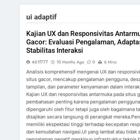
ui adaptif
Kajian UX dan Responsivitas Antarmu
Gacor: Evaluasi Pengalaman, Adaptas
Stabilitas Interaksi
461f777
10 Months Ago
0
6 Mins
Analisis komprehensif mengenai UX dan responsiv
situs gacor, mencakup pengalaman pengguna, desain
tampilan, dan parameter kenyamanan dalam interaksi
Kajian UX dan responsivitas antarmuka pada situs 
pembahasan penting karena pengalaman pengguna 
dipengaruhi oleh fitur tetapi juga oleh bagaimana t
disajikan secara langsung di perangkat mereka.P
memiliki ekspektasi tinggi terhadap kecepatan resp
dan kemudahan navigasi.UI yang lambat atau tidak
pengalaman negatif meskipun infrastruktur teknis 