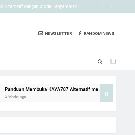
 Alternatif dengan Mode Penyamaran
Alternatif melalui Mode Penyamaran
KAYA787 Alternatif yang Sulit Dimuat
NEWSLETTER
RANDOM NEWS
 Alternatif dengan Mode Penyamaran
utar Dunia Hiburan, Gaya Hidup, Dan Tren Terbaru.
 Alternatif dengan Mode Penyamaran
Alternatif melalui Mode Penyamaran
KAYA787 Alternatif yang Sulit Dimuat
Membuka KAYA787 Alternatif melalui Mode Penyamaran
o