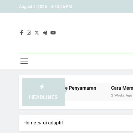
Skip
August 7, 2026
4:45:27 PM
to
content
Sun
Dapatkan B
rnatif dengan Mode Penyamaran
Cara Membuka LEBAH4
2 Weeks Ago
HEADLINES
Home
ui adaptif