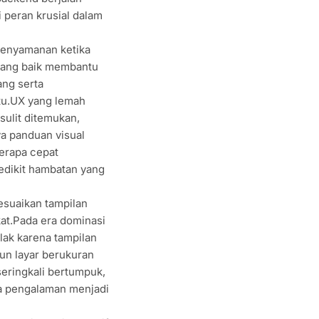
i peran krusial dalam
kenyamanan ketika
yang baik membantu
ng serta
tu.UX yang lemah
sulit ditemukan,
ya panduan visual
berapa cepat
dikit hambatan yang
suaikan tampilan
kat.Pada era dominasi
lak karena tampilan
un layar berukuran
seringkali bertumpuk,
a pengalaman menjadi