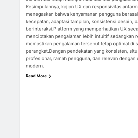
Kesimpulannya, kajian UX dan responsivitas antarm
menegaskan bahwa kenyamanan pengguna berasal 
kecepatan, adaptasi tampilan, konsistensi desain,
berinteraksi.Platform yang memperhatikan UX sec
menciptakan pengalaman lebih intuitif sedangkan r
memastikan pengalaman tersebut tetap optimal di
perangkat.Dengan pendekatan yang konsisten, situs
profesional, ramah pengguna, dan relevan dengan e
modern.
Read More