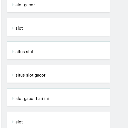
slot gacor
slot
situs slot
situs slot gacor
slot gacor hari ini
slot