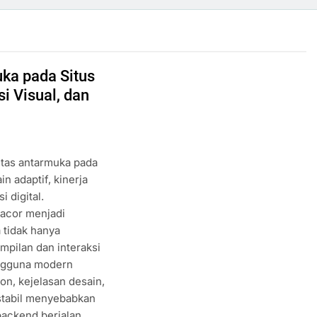
ka pada Situs
i Visual, dan
itas antarmuka pada
 adaptif, kinerja
 digital.
gacor menjadi
tidak hanya
ampilan dan interaksi
engguna modern
on, kejelasan desain,
 stabil menyebabkan
backend berjalan