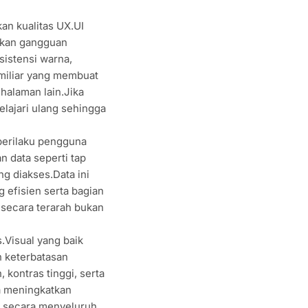
an kualitas UX.UI
bkan gangguan
istensi warna,
amiliar yang membuat
halaman lain.Jika
lajari ulang sehingga
perilaku pengguna
 data seperti tap
ing diakses.Data ini
efisien serta bagian
secara terarah bukan
.Visual yang baik
n keterbatasan
 kontras tinggi, serta
a meningkatkan
n secara menyeluruh.