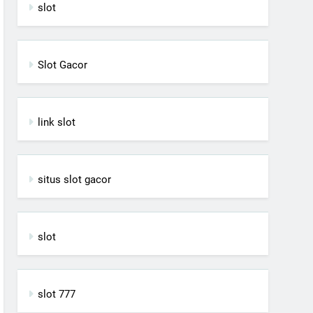
slot
Slot Gacor
link slot
situs slot gacor
slot
slot 777