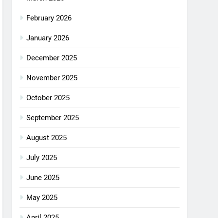
February 2026
January 2026
December 2025
November 2025
October 2025
September 2025
August 2025
July 2025
June 2025
May 2025
April 2025