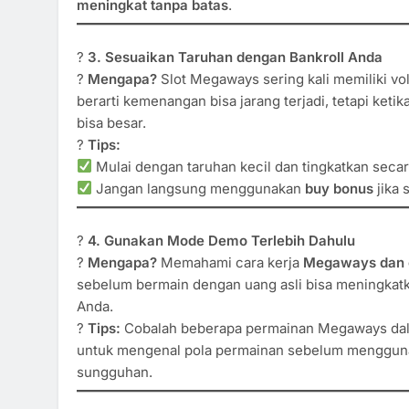
meningkat tanpa batas
.
?
3. Sesuaikan Taruhan dengan Bankroll Anda
?
Mengapa?
Slot Megaways sering kali memiliki vola
berarti kemenangan bisa jarang terjadi, tetapi keti
bisa besar.
?
Tips:
Mulai dengan taruhan kecil dan tingkatkan secar
Jangan langsung menggunakan
buy bonus
jika 
?
4. Gunakan Mode Demo Terlebih Dahulu
?
Mengapa?
Memahami cara kerja
Megaways dan c
sebelum bermain dengan uang asli bisa meningka
Anda.
?
Tips:
Cobalah beberapa permainan Megaways d
untuk mengenal pola permainan sebelum menggun
sungguhan.