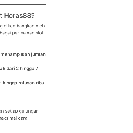
ot Horas88?
g dikembangkan oleh
bagai permainan slot,
t
menampilkan jumlah
ah dari 2 hingga 7
an
hingga ratusan ribu
dan setiap gulungan
maksimal cara