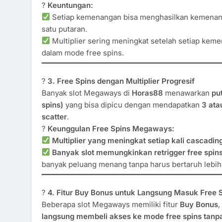
?
Keuntungan:
Setiap kemenangan bisa menghasilkan kemenan
satu putaran.
Multiplier sering meningkat setelah setiap kem
dalam mode free spins.
?
3. Free Spins dengan Multiplier Progresif
Banyak slot Megaways di
Horas88
menawarkan
pu
spins)
yang bisa dipicu dengan mendapatkan
3 ata
scatter
.
?
Keunggulan Free Spins Megaways:
Multiplier yang meningkat setiap kali cascading
Banyak slot memungkinkan retrigger free spin
banyak peluang menang tanpa harus bertaruh lebih
?
4. Fitur Buy Bonus untuk Langsung Masuk Free 
Beberapa slot Megaways memiliki fitur
Buy Bonus
,
langsung membeli akses ke mode free spins tan