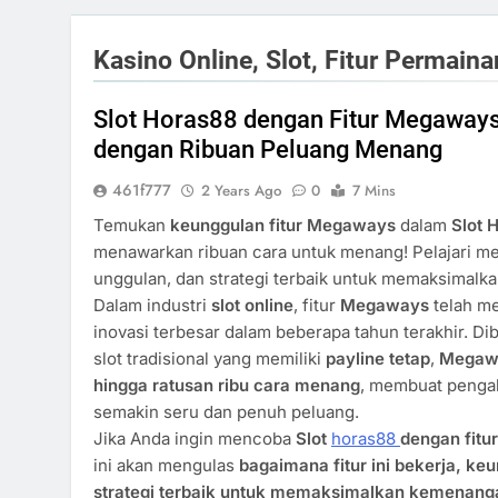
Kasino Online, Slot, Fitur Permaina
Slot Horas88 dengan Fitur Megaways
dengan Ribuan Peluang Menang
461f777
2 Years Ago
0
7 Mins
Temukan
keunggulan fitur Megaways
dalam
Slot 
menawarkan ribuan cara untuk menang! Pelajari me
unggulan, dan strategi terbaik untuk memaksimal
Dalam industri
slot online
, fitur
Megaways
telah me
inovasi terbesar dalam beberapa tahun terakhir. D
slot tradisional yang memiliki
payline tetap
,
Megaw
hingga ratusan ribu cara menang
, membuat penga
semakin seru dan penuh peluang.
Jika Anda ingin mencoba
Slot
horas88
dengan fit
ini akan mengulas
bagaimana fitur ini bekerja, ke
strategi terbaik untuk memaksimalkan kemenan