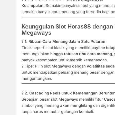
Kesimpulan:
Semakin banyak simbol yang muncul di
semakin banyak cara menang yang tersedia bagi p
Keunggulan Slot Horas88 dengan 
Megaways
?
1. Ribuan Cara Menang dalam Satu Putaran
Tidak seperti slot klasik yang memiliki
payline teta
memungkinkan
hingga ratusan ribu cara menang
,
banyak kesempatan untuk meraih kemenangan.
?
Tips:
Pilih slot Megaways dengan
volatilitas sed
untuk mendapatkan peluang menang besar dengan m
menguntungkan.
?
2. Cascading Reels untuk Kemenangan Beruntu
Sebagian besar slot Megaways memiliki fitur
Casca
simbol yang menang
akan menghilang
dan digantik
tanpa harus memutar gulungan kembali.