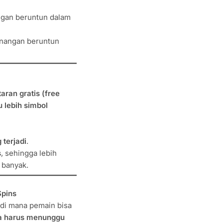
gan beruntun dalam
enangan beruntun
taran gratis (free
u lebih simbol
 terjadi
.
s
, sehingga lebih
 banyak.
Spins
 di mana pemain bisa
pa harus menunggu