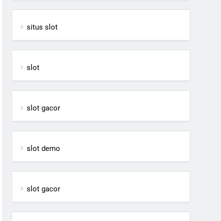
situs slot
slot
slot gacor
slot demo
slot gacor