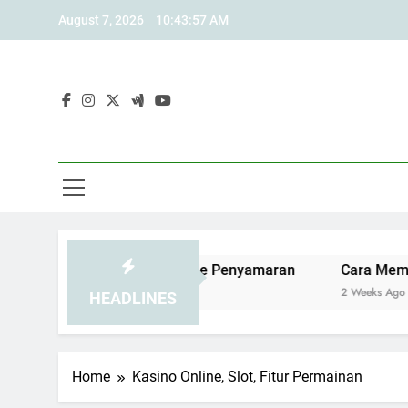
Skip
August 7, 2026
10:43:58 AM
to
content
Sun
Dapatkan B
rnatif dengan Mode Penyamaran
Cara Membuka LEBAH4
2 Weeks Ago
HEADLINES
Home
Kasino Online, Slot, Fitur Permainan