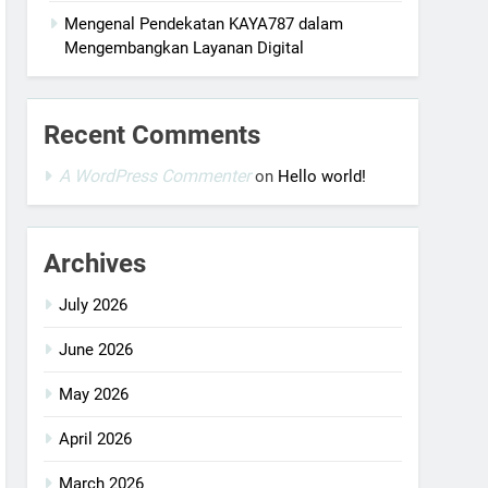
Mengenal Pendekatan KAYA787 dalam
Mengembangkan Layanan Digital
Recent Comments
A WordPress Commenter
on
Hello world!
Archives
July 2026
June 2026
May 2026
April 2026
March 2026