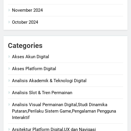
November 2024
October 2024
Categories
Akses Akun Digital
Akses Platform Digital
Analisis Akademik & Teknologi Digital
Analisis Slot & Tren Permainan
Analisis Visual Permainan Digital,Studi Dinamika
Putaran,Perilaku Sistem Game,Pengalaman Pengguna
Interaktif
Arsitektur Platform Digital,UX dan Navigasi