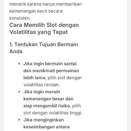
menarik karena hanya memberikan
kemenangan kecil secara
konsisten.
Cara Memilih Slot dengan
Volatilitas yang Tepat
1. Tentukan Tujuan Bermain
Anda
Jika ingin bermain santai
dan menikmati permainan
lebih lama
, pilih slot dengan
volatilitas rendah.
Jika ingin meraih
kemenangan besar dan
siap mengambil risiko
, pilih
slot dengan volatilitas tinggi.
Jika menginginkan
keseimbangan antara