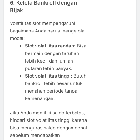
6. Kelola Bankroll dengan
Bijak
Volatilitas slot mempengaruhi
bagaimana Anda harus mengelola
modal:
Slot volatilitas rendah:
Bisa
bermain dengan taruhan
lebih kecil dan jumlah
putaran lebih banyak.
Slot volatilitas tinggi:
Butuh
bankroll lebih besar untuk
menahan periode tanpa
kemenangan.
Jika Anda memiliki saldo terbatas,
hindari slot volatilitas tinggi karena
bisa menguras saldo dengan cepat
sebelum mendapatkan