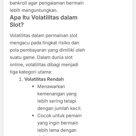
bankroll agar pengalaman bermain
lebih menguntungkan.
Apa Itu Volatilitas dalam
Slot?
Volatilitas dalam permainan slot
mengacu pada tingkat risiko dan
pola pembayaran yang dimiliki oleh
suatu game. Dalam dunia slot
online, volatilitas dibagi menjadi
tiga kategori utama:
Volatilitas Rendah
Menawarkan
kemenangan yang
lebih sering tetapi
dengan jumlah kecil.
Cocok untuk pemain
yang ingin bermain
lebih lama dengan