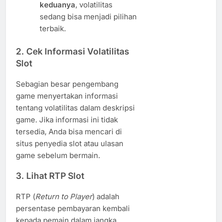
keduanya
, volatilitas
sedang bisa menjadi pilihan
terbaik.
2. Cek Informasi Volatilitas
Slot
Sebagian besar pengembang
game menyertakan informasi
tentang volatilitas dalam deskripsi
game. Jika informasi ini tidak
tersedia, Anda bisa mencari di
situs penyedia slot atau ulasan
game sebelum bermain.
3. Lihat RTP Slot
RTP (
Return to Player
) adalah
persentase pembayaran kembali
kepada pemain dalam jangka