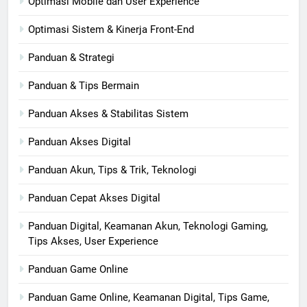
Optimasi Mobile dan User Experience
Optimasi Sistem & Kinerja Front-End
Panduan & Strategi
Panduan & Tips Bermain
Panduan Akses & Stabilitas Sistem
Panduan Akses Digital
Panduan Akun, Tips & Trik, Teknologi
Panduan Cepat Akses Digital
Panduan Digital, Keamanan Akun, Teknologi Gaming,
Tips Akses, User Experience
Panduan Game Online
Panduan Game Online, Keamanan Digital, Tips Game,