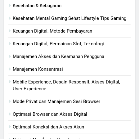
Kesehatan & Kebugaran
Kesehatan Mental Gaming Sehat Lifestyle Tips Gaming
Keuangan Digital, Metode Pembayaran
Keuangan Digital, Permainan Slot, Teknologi
Manajemen Akses dan Keamanan Pengguna
Manajemen Konsentrasi
Mobile Experience, Desain Responsif, Akses Digital,
User Experience
Mode Privat dan Manajemen Sesi Browser
Optimasi Browser dan Akses Digital
Optimasi Koneksi dan Akses Akun