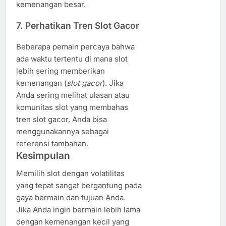
kemenangan besar.
7. Perhatikan Tren Slot Gacor
Beberapa pemain percaya bahwa
ada waktu tertentu di mana slot
lebih sering memberikan
kemenangan (
slot gacor
). Jika
Anda sering melihat ulasan atau
komunitas slot yang membahas
tren slot gacor, Anda bisa
menggunakannya sebagai
referensi tambahan.
Kesimpulan
Memilih slot dengan volatilitas
yang tepat sangat bergantung pada
gaya bermain dan tujuan Anda.
Jika Anda ingin bermain lebih lama
dengan kemenangan kecil yang