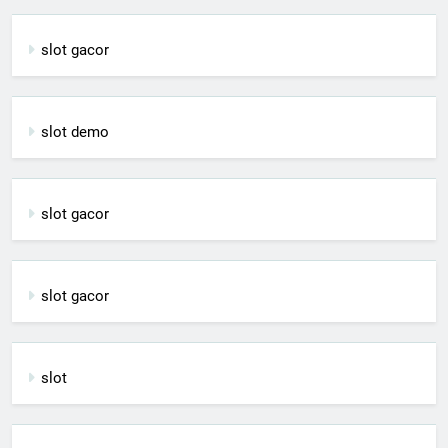
slot gacor
slot demo
slot gacor
slot gacor
slot