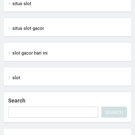
situs slot
situs slot gacor
slot gacor hari ini
slot
Search
SEARCH