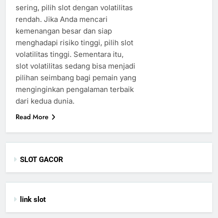
sering, pilih slot dengan volatilitas
rendah. Jika Anda mencari
kemenangan besar dan siap
menghadapi risiko tinggi, pilih slot
volatilitas tinggi. Sementara itu,
slot volatilitas sedang bisa menjadi
pilihan seimbang bagi pemain yang
menginginkan pengalaman terbaik
dari kedua dunia.
Read More
SLOT GACOR
link slot