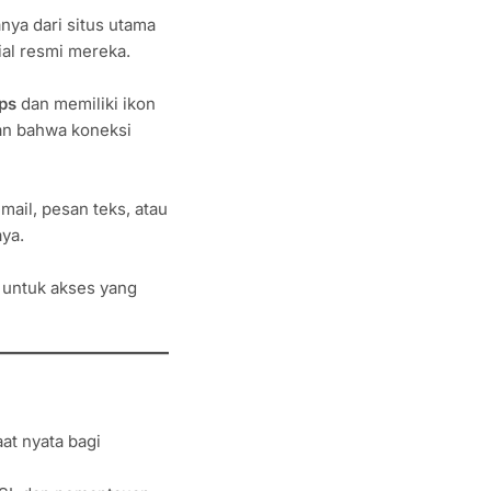
nya dari situs utama
ial resmi mereka.
tps
dan memiliki ikon
an bahwa koneksi
mail, pesan teks, atau
ya.
a untuk akses yang
at nyata bagi