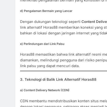
menikmati pengalaman bermain yang konsisten di m
d)
Pengalaman Bermain yang Lancar
Dengan dukungan teknologi seperti
Content Deliv
link alternatif Horas88 memberikan koneksi yang st
bahkan di lokasi dengan jaringan internet yang tidak
e)
Perlindungan dari Link Palsu
Horas88 memastikan bahwa link alternatif resmi mer
diamankan, melindungi pengguna dari risiko penipu
link palsu yang dapat mencuri data.
3.
Teknologi di Balik Link Alternatif Horas88
a)
Content Delivery Network (CDN)
CDN membantu mendistribusikan konten situs melal
dengan lokasi pengguna, sehingga akses menjadi le