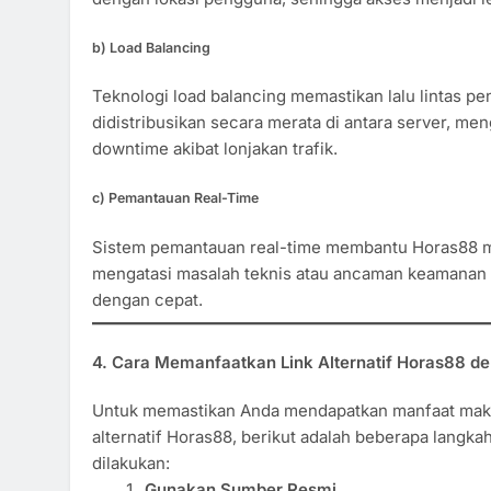
b)
Load Balancing
Teknologi load balancing memastikan lalu lintas p
didistribusikan secara merata di antara server, men
downtime akibat lonjakan trafik.
c)
Pemantauan Real-Time
Sistem pemantauan real-time membantu Horas88 
mengatasi masalah teknis atau ancaman keamanan pa
dengan cepat.
4.
Cara Memanfaatkan Link Alternatif Horas88 
Untuk memastikan Anda mendapatkan manfaat maksi
alternatif Horas88, berikut adalah beberapa langka
dilakukan:
Gunakan Sumber Resmi