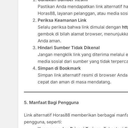
Pastikan Anda mendapatkan link alternatif ha
Horas88, layanan pelanggan, atau media sos
Periksa Keamanan Link
Selalu periksa bahwa link dimulai dengan
ht
gembok di bilah alamat browser, menunjukk
Anda aman.
Hindari Sumber Tidak Dikenal
Jangan mengklik link yang diterima melalui e
media sosial dari sumber yang tidak terperca
Simpan di Bookmark
Simpan link alternatif resmi di browser And
cepat dan aman di masa mendatang.
5.
Manfaat Bagi Pengguna
Link alternatif Horas88 memberikan berbagai manfa
pengguna, seperti: