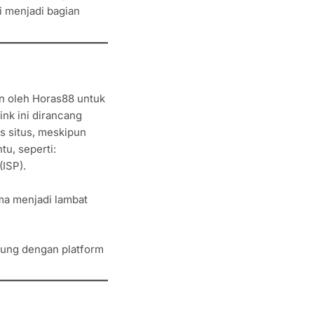
i menjadi bagian
an oleh Horas88 untuk
nk ini dirancang
 situs, meskipun
tu, seperti:
(ISP).
ma menjadi lambat
ubung dengan platform