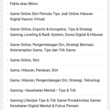
Fakta atau Mitos
Game Online Slot Pemula Tips Judi Online Hiburan
Digital Kasino Virtual
Game Online, Esports & Kompetisi, Tips & Strategi
Gaming, Leveling & Rank System, Dunia Digital & Hiburan
Game Online, Pengembangan Diri, Strategi Bermain,
Keterampilan Game, Tips dan Trik Game
Game Online, Slot
Game, Hiburan, Panduan, Slot
Game, Hiburan, Pengembangan Diri, Strategi, Teknologi
Gaming • Kesehatan Mental • Tips & Trik
Gaming Lifestyle Tips & Trik Game Produktivitas Gamer
Kesehatan Digital Mental & Fokus Pemain