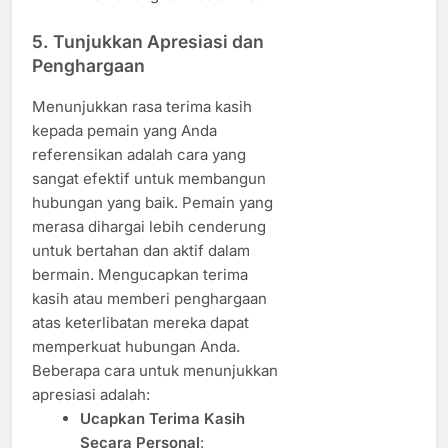
5. Tunjukkan Apresiasi dan
Penghargaan
Menunjukkan rasa terima kasih
kepada pemain yang Anda
referensikan adalah cara yang
sangat efektif untuk membangun
hubungan yang baik. Pemain yang
merasa dihargai lebih cenderung
untuk bertahan dan aktif dalam
bermain. Mengucapkan terima
kasih atau memberi penghargaan
atas keterlibatan mereka dapat
memperkuat hubungan Anda.
Beberapa cara untuk menunjukkan
apresiasi adalah:
Ucapkan Terima Kasih
Secara Personal
: