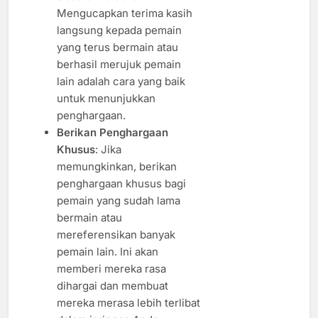
Mengucapkan terima kasih
langsung kepada pemain
yang terus bermain atau
berhasil merujuk pemain
lain adalah cara yang baik
untuk menunjukkan
penghargaan.
Berikan Penghargaan
Khusus
: Jika
memungkinkan, berikan
penghargaan khusus bagi
pemain yang sudah lama
bermain atau
mereferensikan banyak
pemain lain. Ini akan
memberi mereka rasa
dihargai dan membuat
mereka merasa lebih terlibat