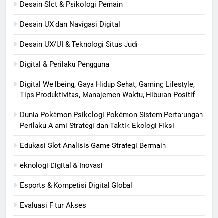
Desain Slot & Psikologi Pemain
Desain UX dan Navigasi Digital
Desain UX/UI & Teknologi Situs Judi
Digital & Perilaku Pengguna
Digital Wellbeing, Gaya Hidup Sehat, Gaming Lifestyle,
Tips Produktivitas, Manajemen Waktu, Hiburan Positif
Dunia Pokémon Psikologi Pokémon Sistem Pertarungan
Perilaku Alami Strategi dan Taktik Ekologi Fiksi
Edukasi Slot Analisis Game Strategi Bermain
eknologi Digital & Inovasi
Esports & Kompetisi Digital Global
Evaluasi Fitur Akses