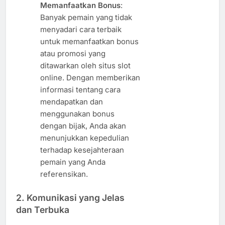
Memanfaatkan Bonus
:
Banyak pemain yang tidak
menyadari cara terbaik
untuk memanfaatkan bonus
atau promosi yang
ditawarkan oleh situs slot
online. Dengan memberikan
informasi tentang cara
mendapatkan dan
menggunakan bonus
dengan bijak, Anda akan
menunjukkan kepedulian
terhadap kesejahteraan
pemain yang Anda
referensikan.
2. Komunikasi yang Jelas
dan Terbuka