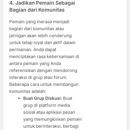
4. Jadikan Pemain Sebagai
Bagian dari Komunitas
Pemain yang merasa menjadi
bagian dari komunitas atau
jaringan akan lebih cenderung
untuk tetap loyal dan aktif dalam
permainan. Anda dapat
menciptakan rasa kebersamaan di
antara pemain yang Anda
referensikan dengan mendorong
interaksi di grup atau forum.
Beberapa cara untuk membangun
komunitas adalah:
Buat Grup Diskusi
: Buat
grup di platform media
sosial atau aplikasi pesan
yang memungkinkan pemain
untuk berinteraksi, berbagi