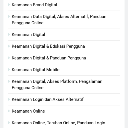
Keamanan Brand Digital
Keamanan Data Digital, Akses Alternatif, Panduan
Pengguna Online
Keamanan Digital
Keamanan Digital & Edukasi Pengguna
Keamanan Digital & Panduan Pengguna
Keamanan Digital Mobile
Keamanan Digital, Akses Platform, Pengalaman
Pengguna Online
Keamanan Login dan Akses Alternatif
Keamanan Online
Keamanan Online, Taruhan Online, Panduan Login