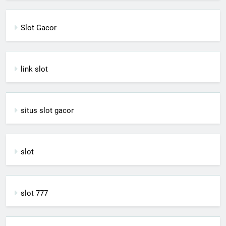
Slot Gacor
link slot
situs slot gacor
slot
slot 777