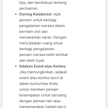
tips, dan berdiskusi tentang
permainan.
Dorong Kolaborasi
: Ajak
pemain untuk berbagi
pengalaman mereka dalam
bermain slot dan
menawarkan saran. Dengan
menciptakan ruang untuk
berbagi pengalaman,
pemain merasa lebih terlibat
dan lebih loyal.
Adakan Event atau Kontes
:
Jika memungkinkan, adakan
event atau kontes kecil di
dalam komunitas Anda
untuk memberi pemain
kesempatan untuk bersaing
dengan pemain lain atau
memenangkan hadiah kecil.