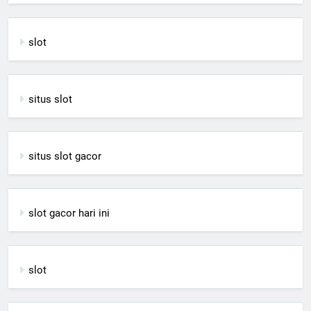
slot
situs slot
situs slot gacor
slot gacor hari ini
slot