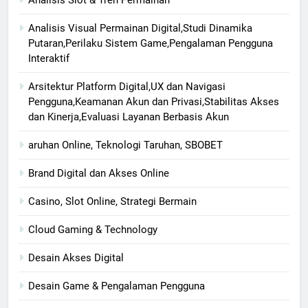
Analisis Slot & Tren Permainan
Analisis Visual Permainan Digital,Studi Dinamika
Putaran,Perilaku Sistem Game,Pengalaman Pengguna
Interaktif
Arsitektur Platform Digital,UX dan Navigasi
Pengguna,Keamanan Akun dan Privasi,Stabilitas Akses
dan Kinerja,Evaluasi Layanan Berbasis Akun
aruhan Online, Teknologi Taruhan, SBOBET
Brand Digital dan Akses Online
Casino, Slot Online, Strategi Bermain
Cloud Gaming & Technology
Desain Akses Digital
Desain Game & Pengalaman Pengguna