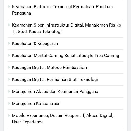
Keamanan Platform, Teknologi Permainan, Panduan
Pengguna
Keamanan Siber, Infrastruktur Digital, Manajemen Risiko
TI, Studi Kasus Teknologi
Kesehatan & Kebugaran
Kesehatan Mental Gaming Sehat Lifestyle Tips Gaming
Keuangan Digital, Metode Pembayaran
Keuangan Digital, Permainan Slot, Teknologi
Manajemen Akses dan Keamanan Pengguna
Manajemen Konsentrasi
Mobile Experience, Desain Responsif, Akses Digital,
User Experience