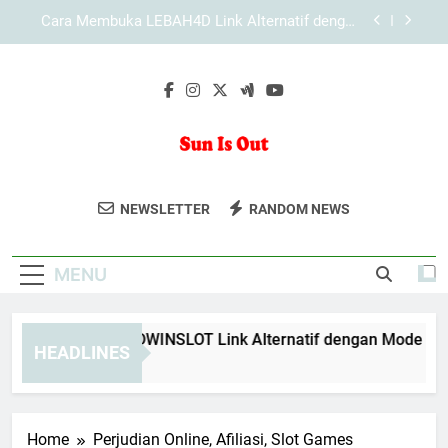
Skip
Panduan Membuka KAYA787 Alternatif melalui
to
Mode Penyamaran
content
Panduan Mengatasi Halaman KAYA787 Alternatif
yang Sulit Dimuat
Cara Membuka EDWINSLOT Link Alternatif
dengan Mode Penyamaran
Cara Membuka LEBAH4D Link Alternatif dengan
Mode Penyamaran
Sun Is Out
Dapatkan Berita Terkini Dan Konten
Panduan Membuka KAYA787 Alternatif melalui
NEWSLETTER
RANDOM NEWS
Mode Penyamaran
Hiburan Di Sun Is Out. Informasi Seputar
Panduan Mengatasi Halaman KAYA787 Alternatif
Dunia Hiburan, Gaya Hidup, Dan Tren
yang Sulit Dimuat
MENU
Terbaru.
ra Membuka EDWINSLOT Link Alternatif dengan Mode Penya
HEADLINES
Weeks Ago
Home
Perjudian Online, Afiliasi, Slot Games