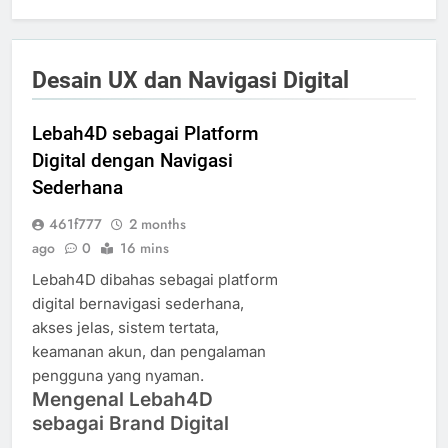
Desain UX dan Navigasi Digital
Lebah4D sebagai Platform
Digital dengan Navigasi
Sederhana
461f777
2 months
ago
0
16 mins
Lebah4D dibahas sebagai platform
digital bernavigasi sederhana,
akses jelas, sistem tertata,
keamanan akun, dan pengalaman
pengguna yang nyaman.
Mengenal Lebah4D
sebagai Brand Digital