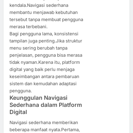
kendala.Navigasi sederhana
membantu menjawab kebutuhan
tersebut tanpa membuat pengguna
merasa terbebani.
Bagi pengguna lama, konsistensi
tampilan juga penting.Jika struktur
menu sering berubah tanpa
penjelasan, pengguna bisa merasa
tidak nyaman.Karena itu, platform
digital yang baik perlu menjaga
keseimbangan antara pembaruan
sistem dan kemudahan adaptasi
pengguna.
Keunggulan Navigasi
Sederhana dalam Platform
Digital
Navigasi sederhana memberikan
beberapa manfaat nyata.Pertama,