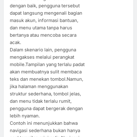
dengan baik, pengguna tersebut
dapat langsung mengenali bagian
masuk akun, informasi bantuan,
dan menu utama tanpa harus
bertanya atau mencoba secara
acak.
Dalam skenario lain, pengguna
mengakses melalui perangkat
mobile.Tampilan yang terlalu padat
akan membuatnya sulit membaca
teks dan menekan tombol.Namun,
jika halaman menggunakan
struktur sederhana, tombol jelas,
dan menu tidak terlalu rumit,
pengguna dapat bergerak dengan
lebih nyaman.
Contoh ini menunjukkan bahwa
navigasi sederhana bukan hanya