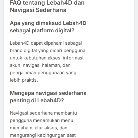
FAQ tentang Lebah4D dan
Navigasi Sederhana
Apa yang dimaksud Lebah4D
sebagai platform digital?
Lebah4D dapat dipahami sebagai
brand digital yang dicari pengguna
untuk kebutuhan akses, informasi
akun, navigasi halaman, dan
pengalaman penggunaan yang
lebih praktis.
Mengapa navigasi sederhana
penting di Lebah4D?
Navigasi sederhana membantu
pengguna menemukan menu,
memahami alur akses, dan
mengurangi kebingungan saat