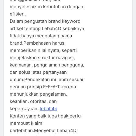
menyelesaikan kebutuhan dengan
efisien.
Dalam penguatan brand keyword,
artikel tentang Lebah4D sebaiknya
tidak hanya mengulang nama
brand.Pembahasan harus
memberikan nilai nyata, seperti
menjelaskan struktur navigasi,
keamanan, pengalaman pengguna,
dan solusi atas pertanyaan
umum.Pendekatan ini lebih sesuai
dengan prinsip E-E-A-T karena
menunjukkan pengalaman,
keahlian, otoritas, dan
kepercayaan.
lebah4d
Konten yang baik juga tidak perlu
membuat klaim
berlebihan.Menyebut Lebah4D