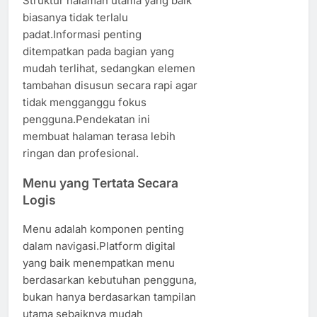
Struktur halaman utama yang baik
biasanya tidak terlalu
padat.Informasi penting
ditempatkan pada bagian yang
mudah terlihat, sedangkan elemen
tambahan disusun secara rapi agar
tidak mengganggu fokus
pengguna.Pendekatan ini
membuat halaman terasa lebih
ringan dan profesional.
Menu yang Tertata Secara
Logis
Menu adalah komponen penting
dalam navigasi.Platform digital
yang baik menempatkan menu
berdasarkan kebutuhan pengguna,
bukan hanya berdasarkan tampilan
utama sebaiknya mudah