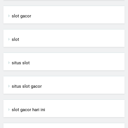
slot gacor
slot
situs slot
situs slot gacor
slot gacor hari ini