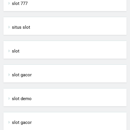
slot 777
situs slot
slot
slot gacor
slot demo
slot gacor