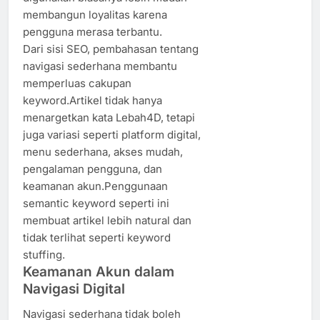
membangun loyalitas karena
pengguna merasa terbantu.
Dari sisi SEO, pembahasan tentang
navigasi sederhana membantu
memperluas cakupan
keyword.Artikel tidak hanya
menargetkan kata Lebah4D, tetapi
juga variasi seperti platform digital,
menu sederhana, akses mudah,
pengalaman pengguna, dan
keamanan akun.Penggunaan
semantic keyword seperti ini
membuat artikel lebih natural dan
tidak terlihat seperti keyword
stuffing.
Keamanan Akun dalam
Navigasi Digital
Navigasi sederhana tidak boleh