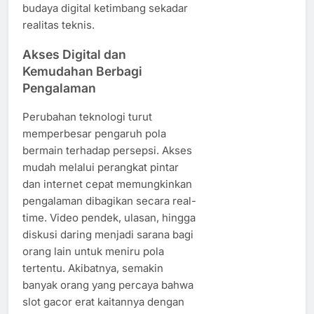
budaya digital ketimbang sekadar
realitas teknis.
Akses Digital dan
Kemudahan Berbagi
Pengalaman
Perubahan teknologi turut
memperbesar pengaruh pola
bermain terhadap persepsi. Akses
mudah melalui perangkat pintar
dan internet cepat memungkinkan
pengalaman dibagikan secara real-
time. Video pendek, ulasan, hingga
diskusi daring menjadi sarana bagi
orang lain untuk meniru pola
tertentu. Akibatnya, semakin
banyak orang yang percaya bahwa
slot gacor erat kaitannya dengan