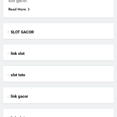
slot gacor.
Read More
SLOT GACOR
link slot
slot toto
link gacor