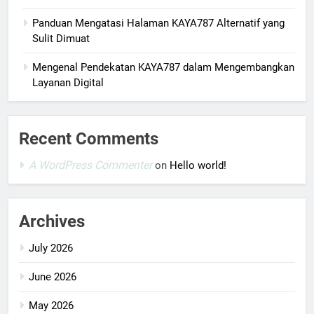
Panduan Mengatasi Halaman KAYA787 Alternatif yang
Sulit Dimuat
Mengenal Pendekatan KAYA787 dalam Mengembangkan
Layanan Digital
Recent Comments
A WordPress Commenter
on
Hello world!
Archives
July 2026
June 2026
May 2026