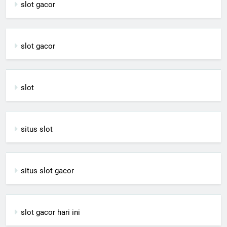
slot gacor
slot gacor
slot
situs slot
situs slot gacor
slot gacor hari ini