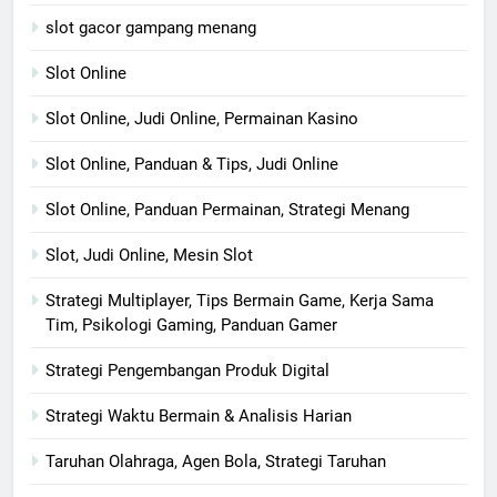
slot gacor gampang menang
Slot Online
Slot Online, Judi Online, Permainan Kasino
Slot Online, Panduan & Tips, Judi Online
Slot Online, Panduan Permainan, Strategi Menang
Slot, Judi Online, Mesin Slot
Strategi Multiplayer, Tips Bermain Game, Kerja Sama
Tim, Psikologi Gaming, Panduan Gamer
Strategi Pengembangan Produk Digital
Strategi Waktu Bermain & Analisis Harian
Taruhan Olahraga, Agen Bola, Strategi Taruhan