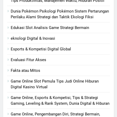
Tips Produktivitas, Manajemen Waktu, Hiburan Positif
Dunia Pokémon Psikologi Pokémon Sistem Pertarungan
Perilaku Alami Strategi dan Taktik Ekologi Fiksi
Edukasi Slot Analisis Game Strategi Bermain
eknologi Digital & Inovasi
Esports & Kompetisi Digital Global
Evaluasi Fitur Akses
Fakta atau Mitos
Game Online Slot Pemula Tips Judi Online Hiburan
Digital Kasino Virtual
Game Online, Esports & Kompetisi, Tips & Strategi
Gaming, Leveling & Rank System, Dunia Digital & Hiburan
Game Online, Pengembangan Diri, Strategi Bermain,