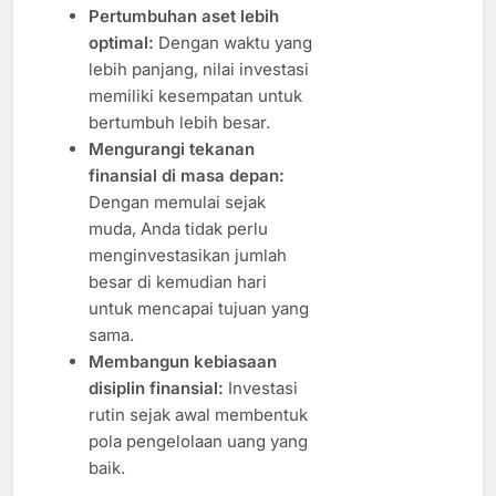
Pertumbuhan aset lebih
optimal:
Dengan waktu yang
lebih panjang, nilai investasi
memiliki kesempatan untuk
bertumbuh lebih besar.
Mengurangi tekanan
finansial di masa depan:
Dengan memulai sejak
muda, Anda tidak perlu
menginvestasikan jumlah
besar di kemudian hari
untuk mencapai tujuan yang
sama.
Membangun kebiasaan
disiplin finansial:
Investasi
rutin sejak awal membentuk
pola pengelolaan uang yang
baik.