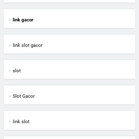
link gacor
link slot gacor
slot
Slot Gacor
link slot