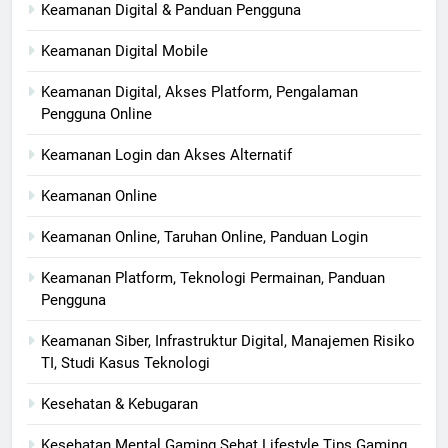
Keamanan Digital & Panduan Pengguna
Keamanan Digital Mobile
Keamanan Digital, Akses Platform, Pengalaman
Pengguna Online
Keamanan Login dan Akses Alternatif
Keamanan Online
Keamanan Online, Taruhan Online, Panduan Login
Keamanan Platform, Teknologi Permainan, Panduan
Pengguna
Keamanan Siber, Infrastruktur Digital, Manajemen Risiko
TI, Studi Kasus Teknologi
Kesehatan & Kebugaran
Kesehatan Mental Gaming Sehat Lifestyle Tips Gaming