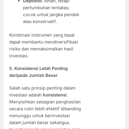
Deposito:
Aman, tetapi
pertumbuhan terbatas;
cocok untuk jangka pendek
atau konservatif.
Kombinasi instrumen yang tepat
dapat membantu mendiversifikasi
risiko dan memaksimalkan hasil
investasi.
5. Konsistensi Lebih Penting
daripada Jumlah Besar
Salah satu prinsip penting dalam
investasi adalah
konsistensi
.
Menyisihkan sebagian penghasilan
secara rutin lebih efektif dibanding
menunggu untuk berinvestasi
dalam jumlah besar sekaligus.