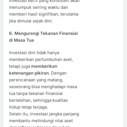
Investasi kecil yang konsisten akan
menumpuk seiring waktu dan
memberi hasil signifikan, terutama
jika dimulai sejak dini.
6. Mengurangi Tekanan Finansial
di Masa Tua
Investasi dini tidak hanya
memberikan pertumbuhan aset,
tetapi juga
memberikan
ketenangan pikiran
. Dengan
perencanaan yang matang,
seseorang bisa menghadapi masa
tua tanpa tekanan finansial
berlebihan, sehingga kualitas
hidup tetap terjaga.
Selain itu, investasi jangka panjang
membantu melindungi nilai aset