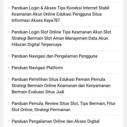
Panduan Login & Akses Tips Koneksi Internet Stabil
Keamanan Akun Online Edukasi Pengguna Situs
Informasi Akses Kaya787
Panduan Login Slot Online Tips Keamanan Akun Slot
Strategi Bermain Slot Aman Manajemen Data Akun
Hiburan Digital Terpercaya
Panduan Navigasi dan Pengalaman Pengguna
Panduan Navigasi Platform
Panduan Pemilihan Situs Edukasi Pemain Pemula
Strategi Bermain Online Keamanan dan Kenyamanan
Bermain Evaluasi Situs Judi
Panduan Pemula, Review Situs Slot, Tips Bermain, Fitur
Slot Online, Strategi Permainan
Panduan Pengalaman Online dan Akses Digital