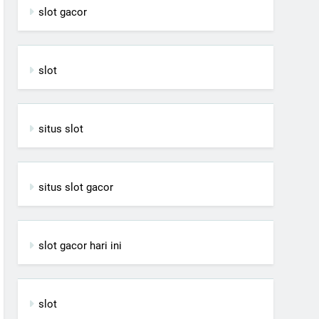
slot gacor
slot
situs slot
situs slot gacor
slot gacor hari ini
slot