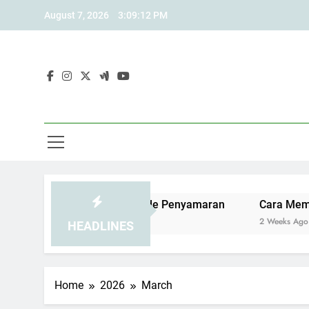
Skip
August 7, 2026
3:09:13 PM
to
content
Sun
Dapatkan B
rnatif dengan Mode Penyamaran
Cara Membuka LEBAH4
2 Weeks Ago
HEADLINES
Home
2026
March