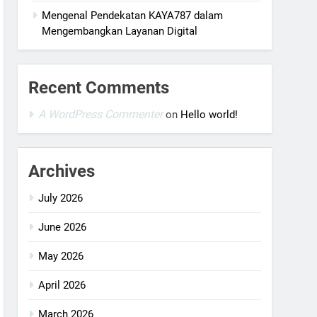
Mengenal Pendekatan KAYA787 dalam
Mengembangkan Layanan Digital
Recent Comments
A WordPress Commenter
on
Hello world!
Archives
July 2026
June 2026
May 2026
April 2026
March 2026