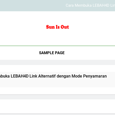
Cara Membuka LEBAH4D Link
Panduan Membuka KAYA787 
Panduan Mengatasi Halaman 
 Is Out
Cara Membuka EDWINSLOT Link
erita Terkini Dan Konten Hiburan Di Sun Is Out. Informasi Sep
Cara Membuka LEBAH4D Link
SAMPLE PAGE
Panduan Membuka KAYA787 
Panduan Mengatasi Halaman 
D Link Alternatif dengan Mode Penyamaran
Panduan 
3 Weeks Ag