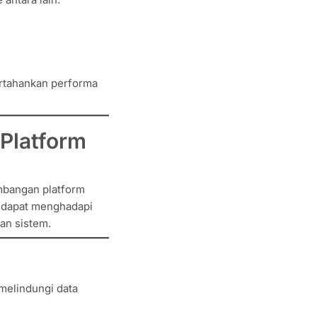
ertahankan performa
Platform
bangan platform
m dapat menghadapi
an sistem.
melindungi data