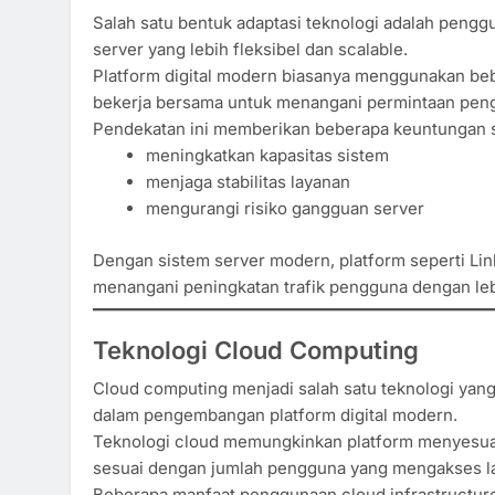
Salah satu bentuk adaptasi teknologi adalah penggu
server yang lebih fleksibel dan scalable.
Platform digital modern biasanya menggunakan be
bekerja bersama untuk menangani permintaan pen
Pendekatan ini memberikan beberapa keuntungan s
meningkatkan kapasitas sistem
menjaga stabilitas layanan
mengurangi risiko gangguan server
Dengan sistem server modern, platform seperti Lin
menangani peningkatan trafik pengguna dengan leb
Teknologi Cloud Computing
Cloud computing menjadi salah satu teknologi yan
dalam pengembangan platform digital modern.
Teknologi cloud memungkinkan platform menyesuai
sesuai dengan jumlah pengguna yang mengakses l
Beberapa manfaat penggunaan cloud infrastructure 