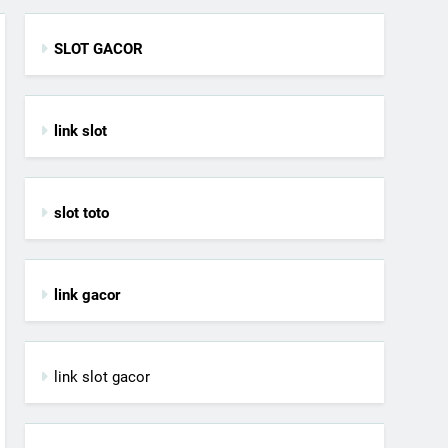
SLOT GACOR
link slot
slot toto
link gacor
link slot gacor