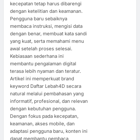
kecepatan tetap harus dibarengi
dengan ketelitian dan keamanan.
Pengguna baru sebaiknya
membaca instruksi, mengisi data
dengan benar, membuat kata sandi
yang kuat, serta memahami menu
awal setelah proses selesai.
Kebiasaan sederhana ini
membantu pengalaman digital
terasa lebih nyaman dan teratur.
Artikel ini memperkuat brand
keyword Daftar Lebah4D secara
natural melalui pembahasan yang
informatif, profesional, dan relevan
dengan kebutuhan pengguna.
Dengan fokus pada kecepatan,
keamanan, akses mobile, dan
adaptasi pengguna baru, konten ini
dapat membantu pembaca