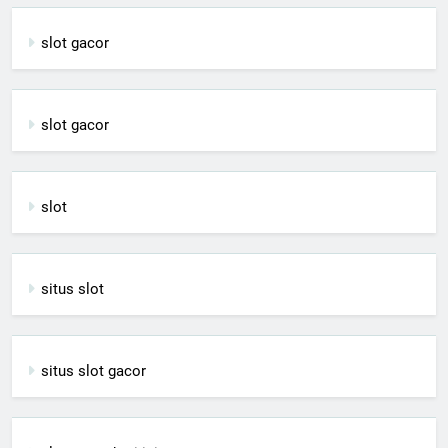
slot gacor
slot gacor
slot
situs slot
situs slot gacor