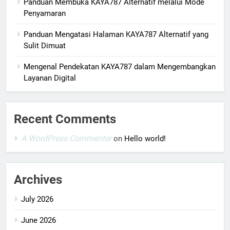
Panduan Membuka KAYA787 Alternatif melalui Mode
Penyamaran
Panduan Mengatasi Halaman KAYA787 Alternatif yang
Sulit Dimuat
Mengenal Pendekatan KAYA787 dalam Mengembangkan
Layanan Digital
Recent Comments
A WordPress Commenter
on
Hello world!
Archives
July 2026
June 2026