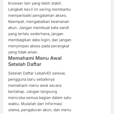
browser lain yang lebih stabil.
Langkah kecil ini sering membantu
memperbaiki pengalaman akses.
Keempat, mengabaikan keamanan
akun. Jangan membuat kata sandi
yang terlalu sederhana, jangan
membagikan data login, dan jangan
menyimpan akses pada perangkat
yang tidak aman.
Memahami Menu Awal
Setelah Daftar
Setelah Daftar Lebah4D selesai,
pengguna baru sebaiknya
memahami menu awal secara
bertahap. Jangan langsung
mencoba semua bagian dalam satu
waktu. Mulailah dari informasi
utama, pengaturan akun, dan menu