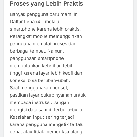
Proses yang Lebih Praktis
Banyak pengguna baru memilih
Daftar Lebah4D melalui
smartphone karena lebih praktis.
Perangkat mobile memungkinkan
pengguna memulai proses dari
berbagai tempat. Namun,
penggunaan smartphone
membutuhkan ketelitian lebih
tinggi karena layar lebih kecil dan
koneksi bisa berubah-ubah.
Saat menggunakan ponsel,
pastikan layar cukup nyaman untuk
membaca instruksi. Jangan
mengisi data sambil terburu-buru.
Kesalahan input sering terjadi
karena pengguna mengetik terlalu
cepat atau tidak memeriksa ulang