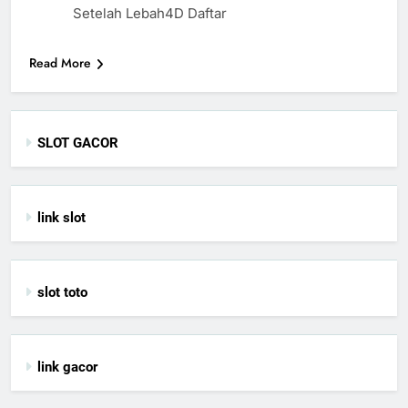
Setelah Lebah4D Daftar
Read More
SLOT GACOR
link slot
slot toto
link gacor