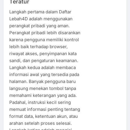
Teratur
Langkah pertama dalam Daftar
Lebah4D adalah menggunakan
perangkat pribadi yang aman.
Perangkat pribadi lebih disarankan
karena pengguna memiliki kontrol
lebih baik terhadap browser,
riwayat akses, penyimpanan kata
sandi, dan pengaturan keamanan.
Langkah kedua adalah membaca
informasi awal yang tersedia pada
halaman. Banyak pengguna baru
langsung menekan tombol tanpa
memahami keterangan yang ada.
Padahal, instruksi kecil sering
memuat informasi penting tentang
format data, ketentuan akun, atau
arahan setelah proses selesai.