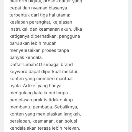
platform digital, proses daftar yang
cepat dan nyaman biasanya
terbentuk dari tiga hal utama:
kesiapan perangkat, kejelasan
instruksi, dan keamanan akun. Jika
ketiganya diperhatikan, pengguna
baru akan lebih mudah
menyelesaikan proses tanpa
banyak kendala.
Daftar Lebah4D sebagai brand
keyword dapat diperkuat melalui
konten yang memberi manfaat
nyata. Artikel yang hanya
mengulang kata kunci tanpa
penjelasan praktis tidak cukup
membantu pembaca. Sebaliknya,
konten yang menjelaskan langkah,
persiapan, keamanan, dan solusi
kendala akan terasa lebih relevan.