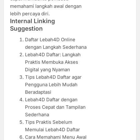
memahami langkah awal dengan
lebih percaya diri.
Internal Linking
Suggestion
Daftar Lebah4D Online
dengan Langkah Sederhana
Lebah4D Daftar: Langkah
Praktis Membuka Akses
Digital yang Nyaman
Tips Lebah4D Daftar agar
Pengguna Lebih Mudah
Beradaptasi
Lebah4D Daftar dengan
Proses Cepat dan Tampilan
Sederhana
Tips Praktis Sebelum
Memulai Lebah4D Daftar
Cara Memahami Menu Awal