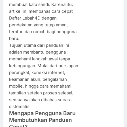
membuat kata sandi. Karena itu,
artikel ini membahas cara cepat
Daftar Lebah4D dengan
pendekatan yang tetap aman,
teratur, dan ramah bagi pengguna
baru.
Tujuan utama dari panduan ini
adalah membantu pengguna
memahami langkah awal tanpa
kebingungan. Mulai dari persiapan
perangkat, koneksi internet,
keamanan akun, pengalaman
mobile, hingga cara memahami
tampilan setelah proses selesai,
semuanya akan dibahas secara
sistematis.
Mengapa Pengguna Baru
Membutuhkan Panduan
Cepat?