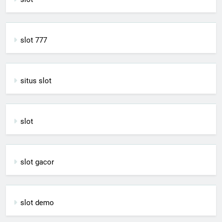
slot 777
situs slot
slot
slot gacor
slot demo