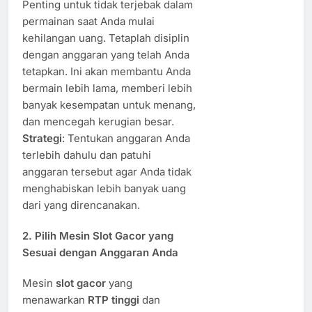
Penting untuk tidak terjebak dalam
permainan saat Anda mulai
kehilangan uang. Tetaplah disiplin
dengan anggaran yang telah Anda
tetapkan. Ini akan membantu Anda
bermain lebih lama, memberi lebih
banyak kesempatan untuk menang,
dan mencegah kerugian besar.
Strategi
: Tentukan anggaran Anda
terlebih dahulu dan patuhi
anggaran tersebut agar Anda tidak
menghabiskan lebih banyak uang
dari yang direncanakan.
2.
Pilih Mesin Slot Gacor yang
Sesuai dengan Anggaran Anda
Mesin
slot gacor
yang
menawarkan
RTP tinggi
dan