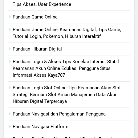
Tips Akses, User Experience
Panduan Game Online
Panduan Game Online, Keamanan Digital, Tips Game,
Tutorial Login, Pokemon, Hiburan Interaktif
Panduan Hiburan Digital
Panduan Login & Akses Tips Koneksi Internet Stabil
Keamanan Akun Online Edukasi Pengguna Situs
Informasi Akses Kaya787
Panduan Login Slot Online Tips Keamanan Akun Slot
Strategi Bermain Slot Aman Manajemen Data Akun
Hiburan Digital Terpercaya
Panduan Navigasi dan Pengalaman Pengguna
Panduan Navigasi Platform