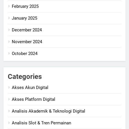
February 2025
January 2025
December 2024
November 2024
October 2024
Categories
Akses Akun Digital
Akses Platform Digital
Analisis Akademik & Teknologi Digital
Analisis Slot & Tren Permainan