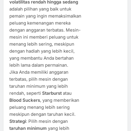
volatilitas rendah hingga sedang
adalah pilihan yang baik untuk
pemain yang ingin memaksimalkan
peluang kemenangan mereka
dengan anggaran terbatas. Mesin-
mesin ini memberi peluang untuk
menang lebih sering, meskipun
dengan hadiah yang lebih kecil,
yang membantu Anda bertahan
lebih lama dalam permainan.
Jika Anda memiliki anggaran
terbatas, pilih mesin dengan
taruhan minimum yang lebih
rendah, seperti
Starburst
atau
Blood Suckers
, yang memberikan
peluang menang lebih sering
meskipun dengan taruhan kecil.
Strategi
: Pilih mesin dengan
taruhan minimum
yang lebih