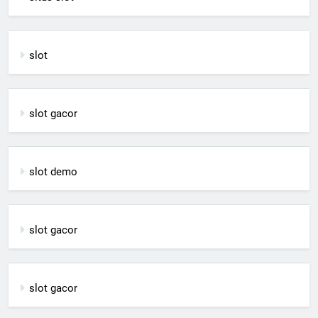
slot
slot gacor
slot demo
slot gacor
slot gacor