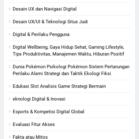
Desain UX dan Navigasi Digital
Desain UX/UI & Teknologi Situs Judi
Digital & Perilaku Pengguna
Digital Wellbeing, Gaya Hidup Sehat, Gaming Lifestyle,
Tips Produktivitas, Manajemen Waktu, Hiburan Positif
Dunia Pokémon Psikologi Pokémon Sistem Pertarungan
Perilaku Alami Strategi dan Taktik Ekologi Fiksi
Edukasi Slot Analisis Game Strategi Bermain
eknologi Digital & Inovasi
Esports & Kompetisi Digital Global
Evaluasi Fitur Akses
Fakta atau Mitos