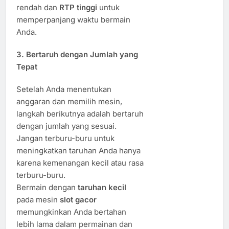
rendah dan
RTP tinggi
untuk
memperpanjang waktu bermain
Anda.
3.
Bertaruh dengan Jumlah yang
Tepat
Setelah Anda menentukan
anggaran dan memilih mesin,
langkah berikutnya adalah bertaruh
dengan jumlah yang sesuai.
Jangan terburu-buru untuk
meningkatkan taruhan Anda hanya
karena kemenangan kecil atau rasa
terburu-buru.
Bermain dengan
taruhan kecil
pada mesin
slot gacor
memungkinkan Anda bertahan
lebih lama dalam permainan dan