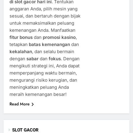
di slot gacor hari ini
. Tentukan
anggaran Anda, pilih mesin yang
sesuai, dan bertaruh dengan bijak
untuk memaksimalkan peluang
kemenangan Anda. Manfaatkan
fitur bonus
dan
promosi kasino
,
tetapkan
batas kemenangan
dan
kekalahan
, dan selalu bermain
dengan
sabar
dan
fokus
. Dengan
mengikuti strategi ini, Anda dapat
memperpanjang waktu bermain,
mengurangi risiko kerugian, dan
meningkatkan peluang Anda
meraih kemenangan besar!
Read More
SLOT GACOR