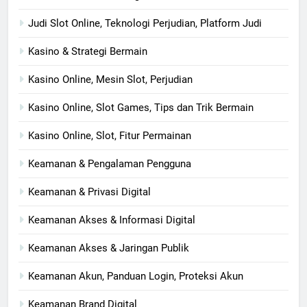
Judi Slot Online, Teknologi Perjudian, Platform Judi
Kasino & Strategi Bermain
Kasino Online, Mesin Slot, Perjudian
Kasino Online, Slot Games, Tips dan Trik Bermain
Kasino Online, Slot, Fitur Permainan
Keamanan & Pengalaman Pengguna
Keamanan & Privasi Digital
Keamanan Akses & Informasi Digital
Keamanan Akses & Jaringan Publik
Keamanan Akun, Panduan Login, Proteksi Akun
Keamanan Brand Digital