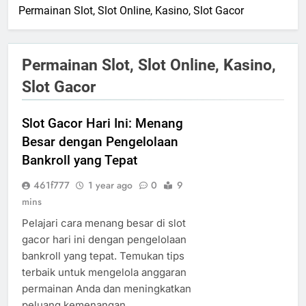
Permainan Slot, Slot Online, Kasino, Slot Gacor
Permainan Slot, Slot Online, Kasino,
Slot Gacor
Slot Gacor Hari Ini: Menang
Besar dengan Pengelolaan
Bankroll yang Tepat
461f777
1 year ago
0
9
mins
Pelajari cara menang besar di slot
gacor hari ini dengan pengelolaan
bankroll yang tepat. Temukan tips
terbaik untuk mengelola anggaran
permainan Anda dan meningkatkan
peluang kemenangan.