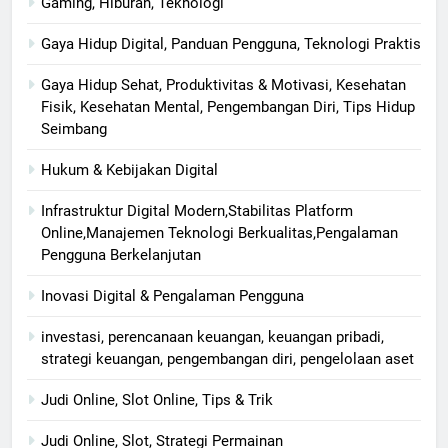
Gaming, Hiburan, Teknologi
Gaya Hidup Digital, Panduan Pengguna, Teknologi Praktis
Gaya Hidup Sehat, Produktivitas & Motivasi, Kesehatan
Fisik, Kesehatan Mental, Pengembangan Diri, Tips Hidup
Seimbang
Hukum & Kebijakan Digital
Infrastruktur Digital Modern,Stabilitas Platform
Online,Manajemen Teknologi Berkualitas,Pengalaman
Pengguna Berkelanjutan
Inovasi Digital & Pengalaman Pengguna
investasi, perencanaan keuangan, keuangan pribadi,
strategi keuangan, pengembangan diri, pengelolaan aset
Judi Online, Slot Online, Tips & Trik
Judi Online, Slot, Strategi Permainan