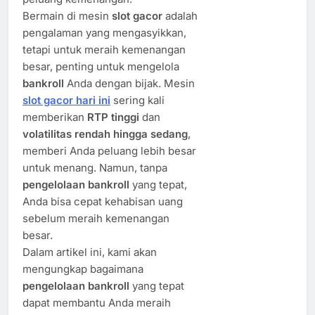
Bermain di mesin
slot gacor
adalah
pengalaman yang mengasyikkan,
tetapi untuk meraih kemenangan
besar, penting untuk mengelola
bankroll
Anda dengan bijak. Mesin
slot gacor hari ini
sering kali
memberikan
RTP tinggi
dan
volatilitas rendah hingga sedang
,
memberi Anda peluang lebih besar
untuk menang. Namun, tanpa
pengelolaan bankroll
yang tepat,
Anda bisa cepat kehabisan uang
sebelum meraih kemenangan
besar.
Dalam artikel ini, kami akan
mengungkap bagaimana
pengelolaan bankroll
yang tepat
dapat membantu Anda meraih