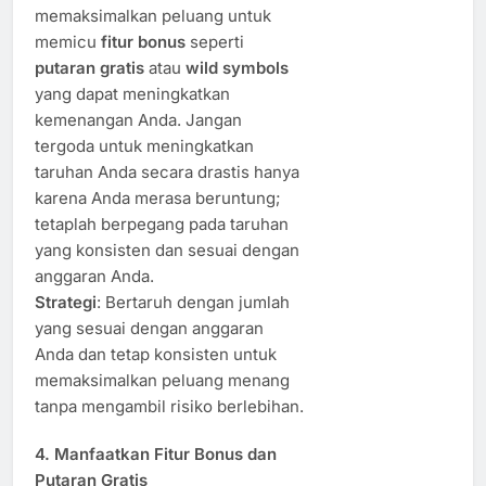
memaksimalkan peluang untuk
memicu
fitur bonus
seperti
putaran gratis
atau
wild symbols
yang dapat meningkatkan
kemenangan Anda. Jangan
tergoda untuk meningkatkan
taruhan Anda secara drastis hanya
karena Anda merasa beruntung;
tetaplah berpegang pada taruhan
yang konsisten dan sesuai dengan
anggaran Anda.
Strategi
: Bertaruh dengan jumlah
yang sesuai dengan anggaran
Anda dan tetap konsisten untuk
memaksimalkan peluang menang
tanpa mengambil risiko berlebihan.
4.
Manfaatkan Fitur Bonus dan
Putaran Gratis