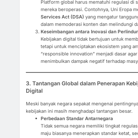
Platform global harus mematuhi regulasi di 
mereka beroperasi. Contohnya, Uni Eropa 
Services Act (DSA)
yang mengatur tanggung
dalam memoderasi konten dan melindungi d
Keseimbangan antara Inovasi dan Perlindu
Kebijakan digital tidak bertujuan untuk memba
tetapi untuk menciptakan ekosistem yang am
“responsible innovation” menjadi dasar agar 
menimbulkan dampak negatif terhadap masy
3. Tantangan Global dalam Penerapan Kebi
Digital
Meski banyak negara sepakat mengenai pentingnya
kebijakan ini masih menghadapi tantangan besar.
Perbedaan Standar Antarnegara
Tidak semua negara memiliki tingkat regula
maju biasanya menerapkan standar ketat, s