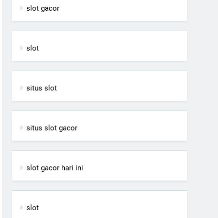
slot gacor
slot
situs slot
situs slot gacor
slot gacor hari ini
slot