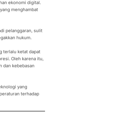
an ekonomi digital.
n yang menghambat
adi pelanggaran, sulit
egakkan hukum.
 terlalu ketat dapat
si. Oleh karena itu,
n dan kebebasan
eknologi yang
eraturan terhadap