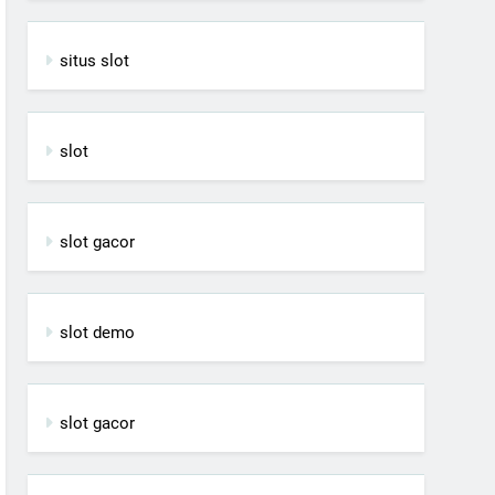
situs slot
slot
slot gacor
slot demo
slot gacor