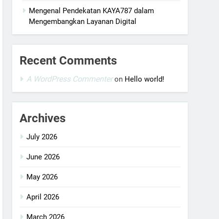
Mengenal Pendekatan KAYA787 dalam
Mengembangkan Layanan Digital
Recent Comments
A WordPress Commenter
on
Hello world!
Archives
July 2026
June 2026
May 2026
April 2026
March 2026