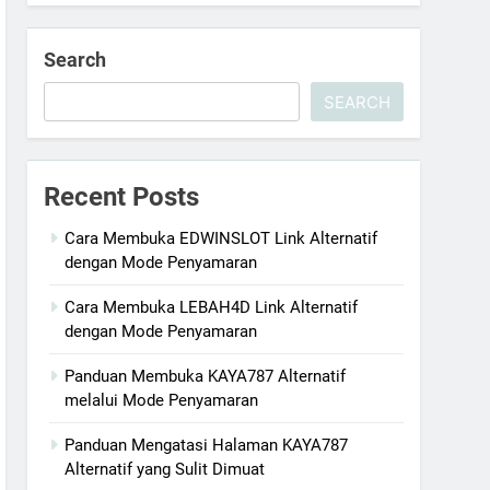
Search
SEARCH
Recent Posts
Cara Membuka EDWINSLOT Link Alternatif
dengan Mode Penyamaran
Cara Membuka LEBAH4D Link Alternatif
dengan Mode Penyamaran
Panduan Membuka KAYA787 Alternatif
melalui Mode Penyamaran
Panduan Mengatasi Halaman KAYA787
Alternatif yang Sulit Dimuat