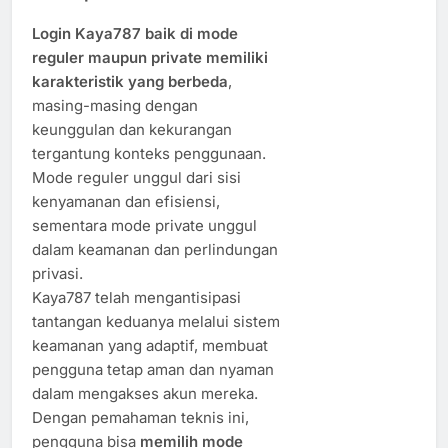
Login Kaya787 baik di mode
reguler maupun private memiliki
karakteristik yang berbeda
,
masing-masing dengan
keunggulan dan kekurangan
tergantung konteks penggunaan.
Mode reguler unggul dari sisi
kenyamanan dan efisiensi,
sementara mode private unggul
dalam keamanan dan perlindungan
privasi.
Kaya787 telah mengantisipasi
tantangan keduanya melalui sistem
keamanan yang adaptif, membuat
pengguna tetap aman dan nyaman
dalam mengakses akun mereka.
Dengan pemahaman teknis ini,
pengguna bisa
memilih mode