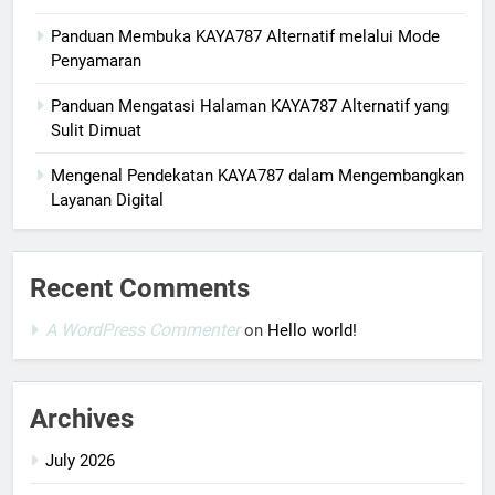
Panduan Membuka KAYA787 Alternatif melalui Mode
Penyamaran
Panduan Mengatasi Halaman KAYA787 Alternatif yang
Sulit Dimuat
Mengenal Pendekatan KAYA787 dalam Mengembangkan
Layanan Digital
Recent Comments
A WordPress Commenter
on
Hello world!
Archives
July 2026