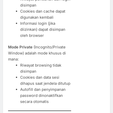
disimpan
Cookies dan cache dapat
digunakan kembali
Informasi login (jika
diizinkan) dapat disimpan
oleh browser
Mode Private
(Incognito/Private
Window) adalah mode khusus di
mana:
Riwayat browsing tidak
disimpan
Cookies dan data sesi
dihapus saat jendela ditutup
Autofill dan penyimpanan
password dinonaktifkan
secara otomatis