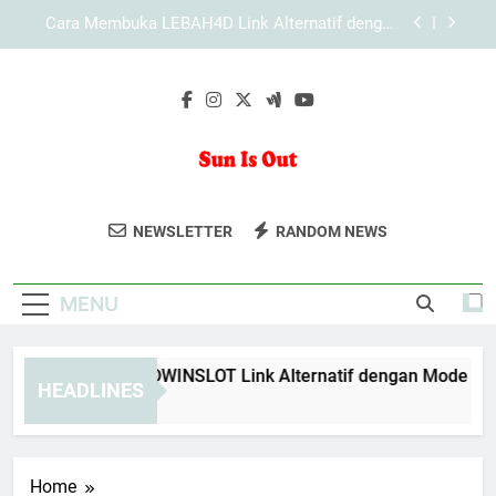
Skip
Panduan Membuka KAYA787 Alternatif melalui
to
Mode Penyamaran
content
Panduan Mengatasi Halaman KAYA787 Alternatif
yang Sulit Dimuat
Cara Membuka EDWINSLOT Link Alternatif
dengan Mode Penyamaran
Cara Membuka LEBAH4D Link Alternatif dengan
Mode Penyamaran
Sun Is Out
Dapatkan Berita Terkini Dan Konten
Panduan Membuka KAYA787 Alternatif melalui
NEWSLETTER
RANDOM NEWS
Mode Penyamaran
Hiburan Di Sun Is Out. Informasi Seputar
Panduan Mengatasi Halaman KAYA787 Alternatif
Dunia Hiburan, Gaya Hidup, Dan Tren
yang Sulit Dimuat
MENU
Terbaru.
ra Membuka EDWINSLOT Link Alternatif dengan Mode Penya
HEADLINES
Weeks Ago
Home