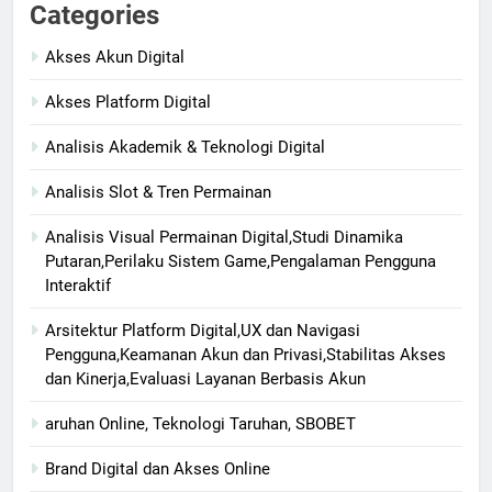
Categories
Akses Akun Digital
Akses Platform Digital
Analisis Akademik & Teknologi Digital
Analisis Slot & Tren Permainan
Analisis Visual Permainan Digital,Studi Dinamika
Putaran,Perilaku Sistem Game,Pengalaman Pengguna
Interaktif
Arsitektur Platform Digital,UX dan Navigasi
Pengguna,Keamanan Akun dan Privasi,Stabilitas Akses
dan Kinerja,Evaluasi Layanan Berbasis Akun
aruhan Online, Teknologi Taruhan, SBOBET
Brand Digital dan Akses Online