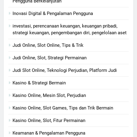
Pengguna Berkelanjutan
Inovasi Digital & Pengalaman Pengguna
investasi, perencanaan keuangan, keuangan pribadi,
strategi keuangan, pengembangan diri, pengelolaan aset
Judi Online, Slot Online, Tips & Trik
Judi Online, Slot, Strategi Permainan
Judi Slot Online, Teknologi Perjudian, Platform Judi
Kasino & Strategi Bermain
Kasino Online, Mesin Slot, Perjudian
Kasino Online, Slot Games, Tips dan Trik Bermain
Kasino Online, Slot, Fitur Permainan
Keamanan & Pengalaman Pengguna