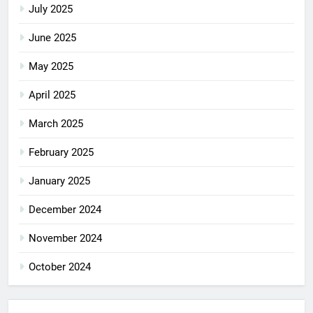
July 2025
June 2025
May 2025
April 2025
March 2025
February 2025
January 2025
December 2024
November 2024
October 2024