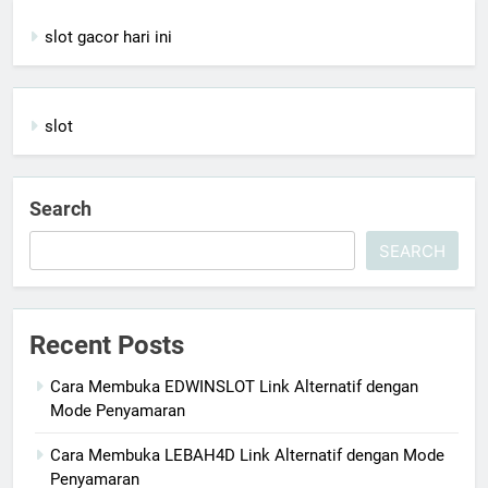
slot gacor hari ini
slot
Search
SEARCH
Recent Posts
Cara Membuka EDWINSLOT Link Alternatif dengan
Mode Penyamaran
Cara Membuka LEBAH4D Link Alternatif dengan Mode
Penyamaran