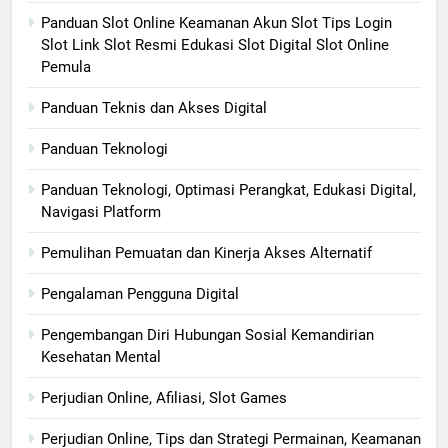
Panduan Slot Online Keamanan Akun Slot Tips Login
Slot Link Slot Resmi Edukasi Slot Digital Slot Online
Pemula
Panduan Teknis dan Akses Digital
Panduan Teknologi
Panduan Teknologi, Optimasi Perangkat, Edukasi Digital,
Navigasi Platform
Pemulihan Pemuatan dan Kinerja Akses Alternatif
Pengalaman Pengguna Digital
Pengembangan Diri Hubungan Sosial Kemandirian
Kesehatan Mental
Perjudian Online, Afiliasi, Slot Games
Perjudian Online, Tips dan Strategi Permainan, Keamanan