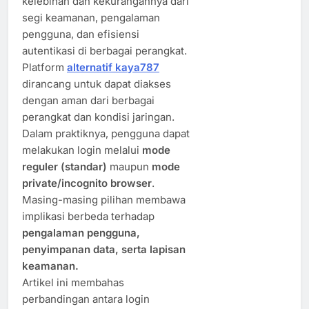
kelebihan dan kekurangannya dari
segi keamanan, pengalaman
pengguna, dan efisiensi
autentikasi di berbagai perangkat.
Platform
alternatif kaya787
dirancang untuk dapat diakses
dengan aman dari berbagai
perangkat dan kondisi jaringan.
Dalam praktiknya, pengguna dapat
melakukan login melalui
mode
reguler (standar)
maupun
mode
private/incognito browser
.
Masing-masing pilihan membawa
implikasi berbeda terhadap
pengalaman pengguna,
penyimpanan data, serta lapisan
keamanan.
Artikel ini membahas
perbandingan antara login