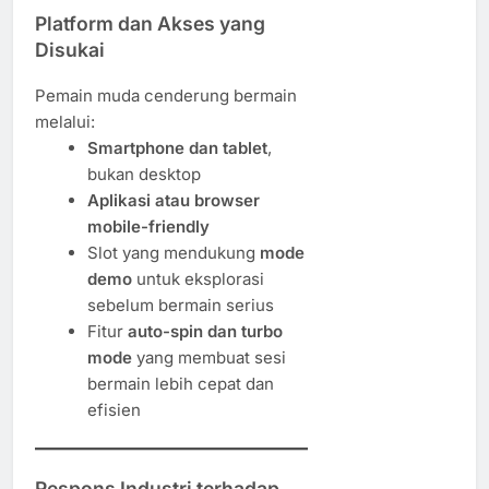
Platform dan Akses yang
Disukai
Pemain muda cenderung bermain
melalui:
Smartphone dan tablet
,
bukan desktop
Aplikasi atau browser
mobile-friendly
Slot yang mendukung
mode
demo
untuk eksplorasi
sebelum bermain serius
Fitur
auto-spin dan turbo
mode
yang membuat sesi
bermain lebih cepat dan
efisien
Respons Industri terhadap