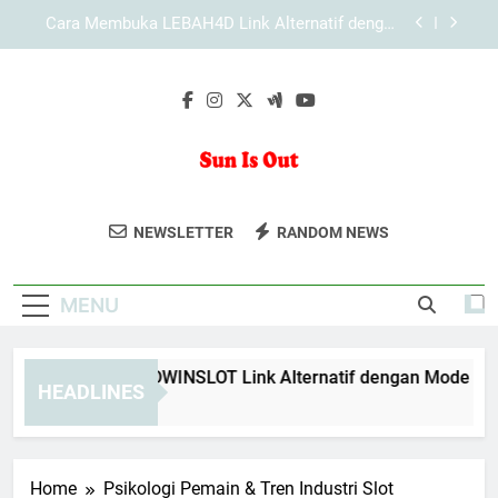
Skip
Panduan Membuka KAYA787 Alternatif melalui
to
Mode Penyamaran
content
Panduan Mengatasi Halaman KAYA787 Alternatif
yang Sulit Dimuat
Cara Membuka EDWINSLOT Link Alternatif
dengan Mode Penyamaran
Cara Membuka LEBAH4D Link Alternatif dengan
Mode Penyamaran
Sun Is Out
Dapatkan Berita Terkini Dan Konten
Panduan Membuka KAYA787 Alternatif melalui
NEWSLETTER
RANDOM NEWS
Mode Penyamaran
Hiburan Di Sun Is Out. Informasi Seputar
Panduan Mengatasi Halaman KAYA787 Alternatif
Dunia Hiburan, Gaya Hidup, Dan Tren
yang Sulit Dimuat
MENU
Terbaru.
ra Membuka EDWINSLOT Link Alternatif dengan Mode Penya
HEADLINES
Weeks Ago
Home
Psikologi Pemain & Tren Industri Slot