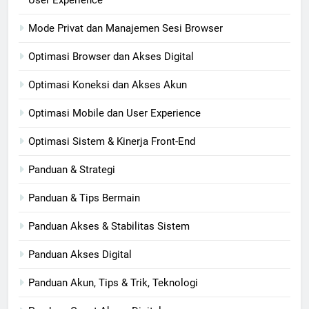
User Experience
Mode Privat dan Manajemen Sesi Browser
Optimasi Browser dan Akses Digital
Optimasi Koneksi dan Akses Akun
Optimasi Mobile dan User Experience
Optimasi Sistem & Kinerja Front-End
Panduan & Strategi
Panduan & Tips Bermain
Panduan Akses & Stabilitas Sistem
Panduan Akses Digital
Panduan Akun, Tips & Trik, Teknologi