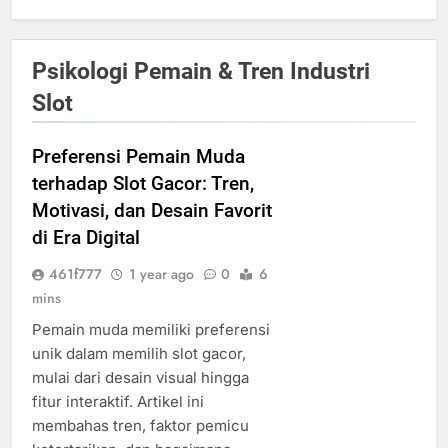
Psikologi Pemain & Tren Industri
Slot
Preferensi Pemain Muda
terhadap Slot Gacor: Tren,
Motivasi, dan Desain Favorit
di Era Digital
461f777
1 year ago
0
6
mins
Pemain muda memiliki preferensi
unik dalam memilih slot gacor,
mulai dari desain visual hingga
fitur interaktif. Artikel ini
membahas tren, faktor pemicu