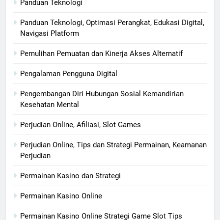
Panduan Teknologi
Panduan Teknologi, Optimasi Perangkat, Edukasi Digital,
Navigasi Platform
Pemulihan Pemuatan dan Kinerja Akses Alternatif
Pengalaman Pengguna Digital
Pengembangan Diri Hubungan Sosial Kemandirian
Kesehatan Mental
Perjudian Online, Afiliasi, Slot Games
Perjudian Online, Tips dan Strategi Permainan, Keamanan
Perjudian
Permainan Kasino dan Strategi
Permainan Kasino Online
Permainan Kasino Online Strategi Game Slot Tips