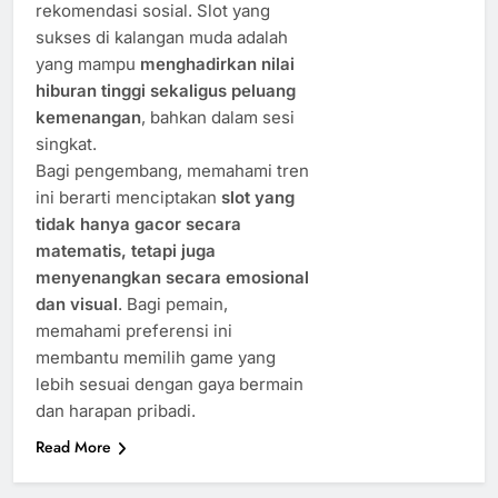
rekomendasi sosial. Slot yang
sukses di kalangan muda adalah
yang mampu
menghadirkan nilai
hiburan tinggi sekaligus peluang
kemenangan
, bahkan dalam sesi
singkat.
Bagi pengembang, memahami tren
ini berarti menciptakan
slot yang
tidak hanya gacor secara
matematis, tetapi juga
menyenangkan secara emosional
dan visual
. Bagi pemain,
memahami preferensi ini
membantu memilih game yang
lebih sesuai dengan gaya bermain
dan harapan pribadi.
Read More