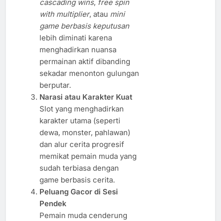
cascading wins
,
free spin
with multiplier
, atau
mini
game berbasis keputusan
lebih diminati karena
menghadirkan nuansa
permainan aktif dibanding
sekadar menonton gulungan
berputar.
Narasi atau Karakter Kuat
Slot yang menghadirkan
karakter utama (seperti
dewa, monster, pahlawan)
dan alur cerita progresif
memikat pemain muda yang
sudah terbiasa dengan
game berbasis cerita.
Peluang Gacor di Sesi
Pendek
Pemain muda cenderung