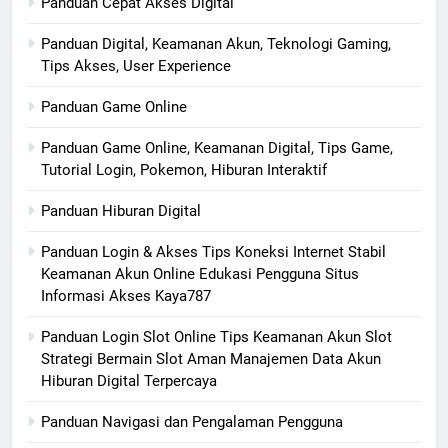
Panduan Cepat Akses Digital
Panduan Digital, Keamanan Akun, Teknologi Gaming,
Tips Akses, User Experience
Panduan Game Online
Panduan Game Online, Keamanan Digital, Tips Game,
Tutorial Login, Pokemon, Hiburan Interaktif
Panduan Hiburan Digital
Panduan Login & Akses Tips Koneksi Internet Stabil
Keamanan Akun Online Edukasi Pengguna Situs
Informasi Akses Kaya787
Panduan Login Slot Online Tips Keamanan Akun Slot
Strategi Bermain Slot Aman Manajemen Data Akun
Hiburan Digital Terpercaya
Panduan Navigasi dan Pengalaman Pengguna