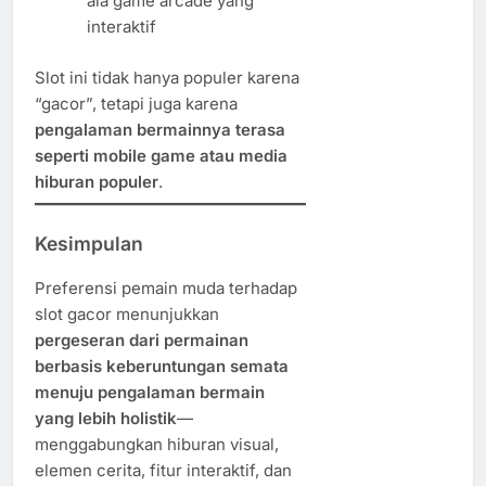
ala game arcade yang
interaktif
Slot ini tidak hanya populer karena
“gacor”, tetapi juga karena
pengalaman bermainnya terasa
seperti mobile game atau media
hiburan populer
.
Kesimpulan
Preferensi pemain muda terhadap
slot gacor menunjukkan
pergeseran dari permainan
berbasis keberuntungan semata
menuju pengalaman bermain
yang lebih holistik
—
menggabungkan hiburan visual,
elemen cerita, fitur interaktif, dan