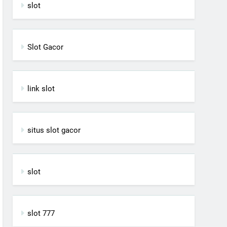
slot
Slot Gacor
link slot
situs slot gacor
slot
slot 777