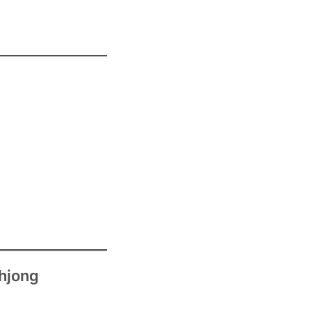
hjong