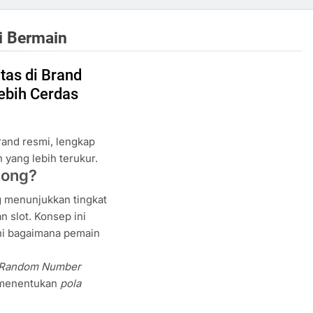
i Bermain
tas di Brand
ebih Cerdas
brand resmi, lengkap
 yang lebih terukur.
jong?
ng menunjukkan tingkat
 slot. Konsep ini
hi bagaimana pemain
Random Number
pi menentukan
pola