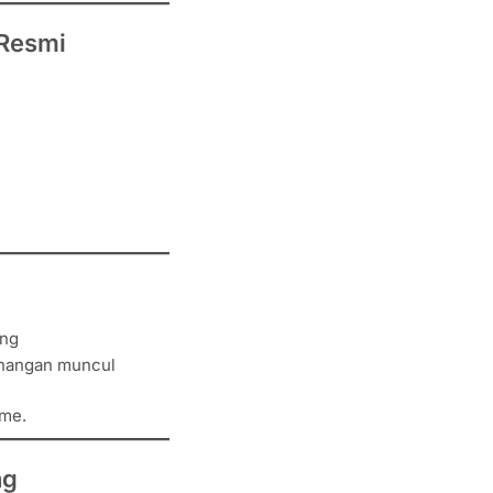
 Resmi
ang
enangan muncul
ame.
ng