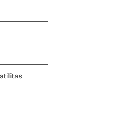
tilitas