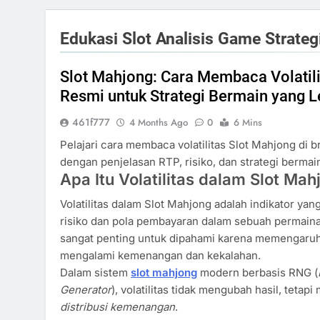
Edukasi Slot Analisis Game Strateg
Slot Mahjong: Cara Membaca Volatili
Resmi untuk Strategi Bermain yang L
461f777
4 Months Ago
0
6 Mins
Pelajari cara membaca volatilitas Slot Mahjong di 
dengan penjelasan RTP, risiko, dan strategi bermain
Apa Itu Volatilitas dalam Slot Mah
Volatilitas dalam Slot Mahjong adalah indikator ya
risiko dan pola pembayaran dalam sebuah permainan
sangat penting untuk dipahami karena memengaru
mengalami kemenangan dan kekalahan.
Dalam sistem
slot mahjong
modern berbasis RNG (
Generator
), volatilitas tidak mengubah hasil, teta
distribusi kemenangan
.