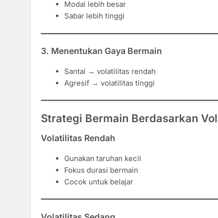
Modal lebih besar
Sabar lebih tinggi
3. Menentukan Gaya Bermain
Santai → volatilitas rendah
Agresif → volatilitas tinggi
Strategi Bermain Berdasarkan Vola
Volatilitas Rendah
Gunakan taruhan kecil
Fokus durasi bermain
Cocok untuk belajar
Volatilitas Sedang