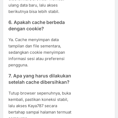
ulang data baru, lalu akses
berikutnya bisa lebih stabil.
6. Apakah cache berbeda
dengan cookie?
Ya. Cache menyimpan data
tampilan dan file sementara,
sedangkan cookie menyimpan
informasi sesi atau preferensi
pengguna.
7. Apa yang harus dilakukan
setelah cache dibersihkan?
Tutup browser sepenuhnya, buka
kembali, pastikan koneksi stabil,
lalu akses Kaya787 secara
bertahap sampai halaman termuat