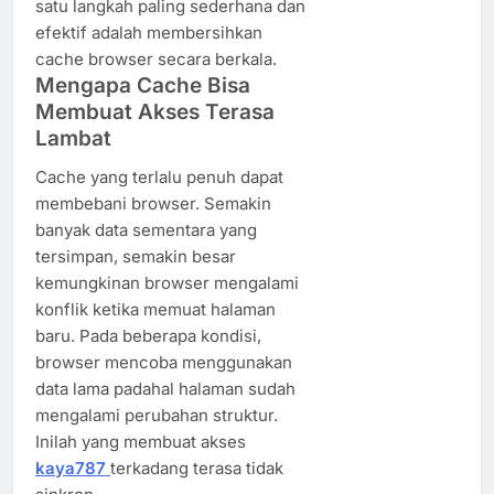
satu langkah paling sederhana dan
efektif adalah membersihkan
cache browser secara berkala.
Mengapa Cache Bisa
Membuat Akses Terasa
Lambat
Cache yang terlalu penuh dapat
membebani browser. Semakin
banyak data sementara yang
tersimpan, semakin besar
kemungkinan browser mengalami
konflik ketika memuat halaman
baru. Pada beberapa kondisi,
browser mencoba menggunakan
data lama padahal halaman sudah
mengalami perubahan struktur.
Inilah yang membuat akses
kaya787
terkadang terasa tidak