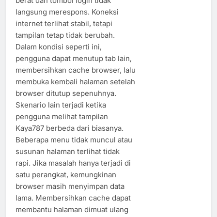
berat dan tombol login tidak
langsung merespons. Koneksi
internet terlihat stabil, tetapi
tampilan tetap tidak berubah.
Dalam kondisi seperti ini,
pengguna dapat menutup tab lain,
membersihkan cache browser, lalu
membuka kembali halaman setelah
browser ditutup sepenuhnya.
Skenario lain terjadi ketika
pengguna melihat tampilan
Kaya787 berbeda dari biasanya.
Beberapa menu tidak muncul atau
susunan halaman terlihat tidak
rapi. Jika masalah hanya terjadi di
satu perangkat, kemungkinan
browser masih menyimpan data
lama. Membersihkan cache dapat
membantu halaman dimuat ulang