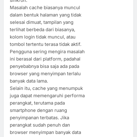
sinkron.
Masalah cache biasanya muncul
dalam bentuk halaman yang tidak
selesai dimuat, tampilan yang
terlihat berbeda dari biasanya,
kolom login tidak muncul, atau
tombol tertentu terasa tidak aktif.
Pengguna sering mengira masalah
ini berasal dari platform, padahal
penyebabnya bisa saja ada pada
browser yang menyimpan terlalu
banyak data lama.
Selain itu, cache yang menumpuk
juga dapat memengaruhi performa
perangkat, terutama pada
smartphone dengan ruang
penyimpanan terbatas. Jika
perangkat sudah penuh dan
browser menyimpan banyak data