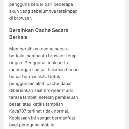
pengguna keluar dari beberapa
akun yang sebelumnya tersimpan
di browser.
Bersihkan Cache Secara
Berkala
Membersihkan cache secara
berkala membantu browser tetap
ringan. Pengguna tidak perlu
menunggu sampai halaman benar-
benar bermasalah. Untuk
penggunaan aktif, cache dapat
dibersihkan saat browser mulai
terasa lambat, setelah pembaruan
besar, atau ketika tampilan
Kaya787 terlihat tidak normal.
Kebiasaan ini sangat bermanfaat
bagi pengguna mobile.