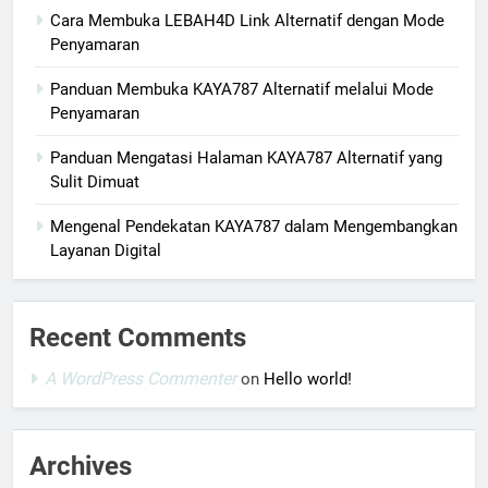
Cara Membuka LEBAH4D Link Alternatif dengan Mode
Penyamaran
Panduan Membuka KAYA787 Alternatif melalui Mode
Penyamaran
Panduan Mengatasi Halaman KAYA787 Alternatif yang
Sulit Dimuat
Mengenal Pendekatan KAYA787 dalam Mengembangkan
Layanan Digital
Recent Comments
A WordPress Commenter
on
Hello world!
Archives