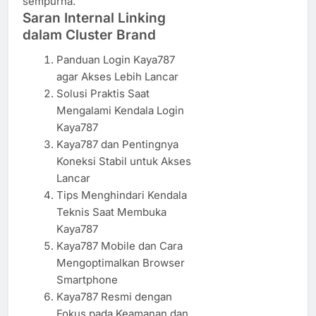
sempurna.
Saran Internal Linking
dalam Cluster Brand
Panduan Login Kaya787
agar Akses Lebih Lancar
Solusi Praktis Saat
Mengalami Kendala Login
Kaya787
Kaya787 dan Pentingnya
Koneksi Stabil untuk Akses
Lancar
Tips Menghindari Kendala
Teknis Saat Membuka
Kaya787
Kaya787 Mobile dan Cara
Mengoptimalkan Browser
Smartphone
Kaya787 Resmi dengan
Fokus pada Keamanan dan