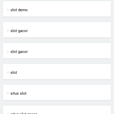
slot demo
slot gacor
slot gacor
slot
situs slot