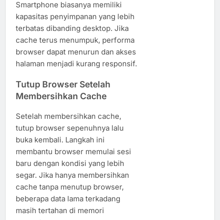
Smartphone biasanya memiliki
kapasitas penyimpanan yang lebih
terbatas dibanding desktop. Jika
cache terus menumpuk, performa
browser dapat menurun dan akses
halaman menjadi kurang responsif.
Tutup Browser Setelah
Membersihkan Cache
Setelah membersihkan cache,
tutup browser sepenuhnya lalu
buka kembali. Langkah ini
membantu browser memulai sesi
baru dengan kondisi yang lebih
segar. Jika hanya membersihkan
cache tanpa menutup browser,
beberapa data lama terkadang
masih tertahan di memori