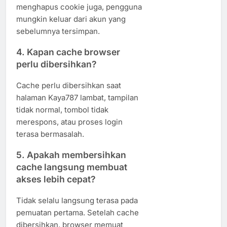
menghapus cookie juga, pengguna
mungkin keluar dari akun yang
sebelumnya tersimpan.
4. Kapan cache browser
perlu dibersihkan?
Cache perlu dibersihkan saat
halaman Kaya787 lambat, tampilan
tidak normal, tombol tidak
merespons, atau proses login
terasa bermasalah.
5. Apakah membersihkan
cache langsung membuat
akses lebih cepat?
Tidak selalu langsung terasa pada
pemuatan pertama. Setelah cache
dibersihkan, browser memuat