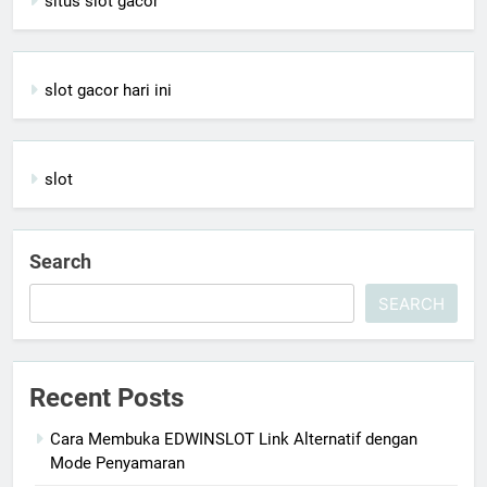
situs slot gacor
slot gacor hari ini
slot
Search
SEARCH
Recent Posts
Cara Membuka EDWINSLOT Link Alternatif dengan
Mode Penyamaran