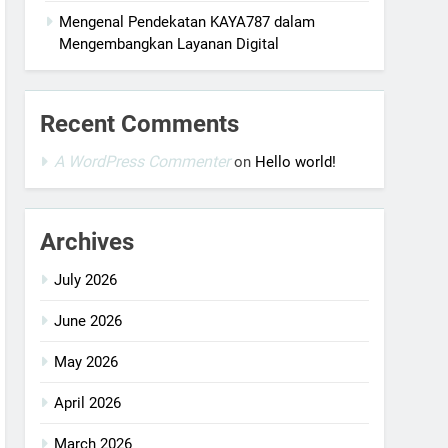
Mengenal Pendekatan KAYA787 dalam
Mengembangkan Layanan Digital
Recent Comments
A WordPress Commenter
on
Hello world!
Archives
July 2026
June 2026
May 2026
April 2026
March 2026