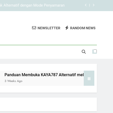
 Alternatif dengan Mode Penyamaran
Alternatif melalui Mode Penyamaran
KAYA787 Alternatif yang Sulit Dimuat
NEWSLETTER
RANDOM NEWS
 Alternatif dengan Mode Penyamaran
utar Dunia Hiburan, Gaya Hidup, Dan Tren Terbaru.
 Alternatif dengan Mode Penyamaran
Alternatif melalui Mode Penyamaran
KAYA787 Alternatif yang Sulit Dimuat
Membuka KAYA787 Alternatif melalui Mode Penyamaran