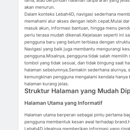
lama, atau berpindah halaman tanpa arah yang jel
akan menurun.
Dalam konteks Lebah4D, navigasi sederhana mem
memahami alur akses dengan lebih cepat.Mulai dar
masuk akun, informasi bantuan, hingga menu pen
perlu terasa mudah dikenali.Kejelasan seperti ini s
pengguna baru yang belum terbiasa dengan struktu
Navigasi yang baik juga membantu mengurangi kes
pengguna.Misalnya, pengguna tidak salah memilih
tombol yang tidak sesuai, dan tidak bingung saat h
halaman sebelumnya.Semakin sederhana alurnya, s
kemungkinan pengguna mengalami kendala hanya k
halaman kurang jelas.
Struktur Halaman yang Mudah Di
Halaman Utama yang Informatif
Halaman utama berperan sebagai pintu pertama bag
pengguna membentuk kesan awal terhadap brand.
Lebah4D idealnya memberikan informasi yang ringka