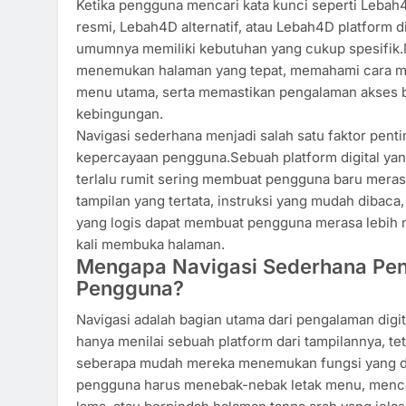
Ketika pengguna mencari kata kunci seperti Lebah
resmi, Lebah4D alternatif, atau Lebah4D platform d
umumnya memiliki kebutuhan yang cukup spesifik.
menemukan halaman yang tepat, memahami cara m
menu utama, serta memastikan pengalaman akses be
kebingungan.
Navigasi sederhana menjadi salah satu faktor pe
kepercayaan pengguna.Sebuah platform digital ya
terlalu rumit sering membuat pengguna baru meras
tampilan yang tertata, instruksi yang mudah dibaca
yang logis dapat membuat pengguna merasa lebih 
kali membuka halaman.
Mengapa Navigasi Sederhana Pen
Pengguna?
Navigasi adalah bagian utama dari pengalaman digi
hanya menilai sebuah platform dari tampilannya, tet
seberapa mudah mereka menemukan fungsi yang d
pengguna harus menebak-nebak letak menu, mencar