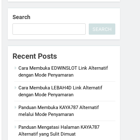
Search
SEARCH
Recent Posts
Cara Membuka EDWINSLOT Link Alternatif
dengan Mode Penyamaran
Cara Membuka LEBAH4D Link Alternatif
dengan Mode Penyamaran
Panduan Membuka KAYA787 Alternatif
melalui Mode Penyamaran
Panduan Mengatasi Halaman KAYA787
Alternatif yang Sulit Dimuat