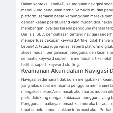
Dalam konteks Lebah4D, keunggulan navigasi sede
mendukung penguatan brand.Semakin mudah pen
platform, semakin besar kemungkinan mereka men
dengan kesan positif.Brand yang mudah digunakan
membangun loyalitas karena pengguna merasa terb
Dari sisi SEO, pembahasan tentang navigasi sede
memperluas cakupan keyword.Artikel tidak hanya 
Lebah4D, tetapi juga variasi seperti platform digit
akses mudah, pengalaman pengguna, dan keaman
semantic keyword seperti ini membuat artikel lebih 
terlihat seperti keyword stuffing.
Keamanan Akun dalam Navigasi Di
Navigasi sederhana tidak boleh mengabaikan keama
yang jelas dapat membantu pengguna memahami l
mengakses akun.Area masuk akun harus mudah diken
perlu didukung dengan kebiasaan pengguna yang be
Pengguna sebaiknya memastikan mereka berada p
tepat sebelum memasukkan informasi akun.Perhati