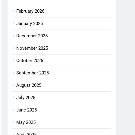
February 2026
January 2026
December 2025
November 2025
October 2025
September 2025
August 2025
July 2025
June 2025
May 2025
April 2025