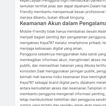
kepercayaan.Pengguna ingin memastikan bahwa in
temukan terlihat jelas dan dapat dipahami.Dalam hal
friendly membantu memperkuat kesan profesional
merasa dibantu, bukan dibuat bingung.
Keamanan Akun dalam Pengalama
Mobile-friendly tidak hanya membahas desain.Kea
menjadi bagian penting dari pengalaman penggun
mengakses Kaya787 melalui smartphone pribadi, tet
menjaga kebiasaan digital yang aman.
Pengguna sebaiknya menggunakan kata sandi yang 
membagikan informasi akun, menghindari akses me
publik, dan memastikan halaman yang dibuka terlihat
konsisten.Saat menggunakan jaringan publik, pengg
berhati-hati karena risiko keamanan bisa meningkat
Kaya787 sebagai brand digital perlu dipahami mela
antara kemudahan akses dan keamanan.Tampilan mo
membantu pengguna mengenali informasi penting,
tetap membutuhkan ketelitian dari pengguna sendir
sistem yang tertata dan perilaku aman akan menci