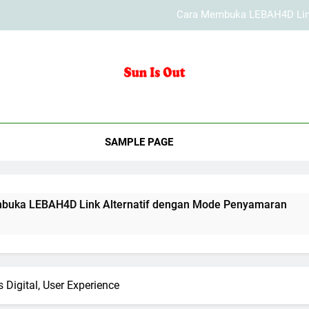
Cara Membuka LEBAH4D Link
Panduan Membuka KAYA787 
Panduan Mengatasi Halaman 
 Is Out
Cara Membuka EDWINSLOT Link
erita Terkini Dan Konten Hiburan Di Sun Is Out. Informasi Sep
Cara Membuka LEBAH4D Link
SAMPLE PAGE
Panduan Membuka KAYA787 
Panduan Mengatasi Halaman 
D Link Alternatif dengan Mode Penyamaran
Panduan 
3 Weeks Ago
 Digital, User Experience