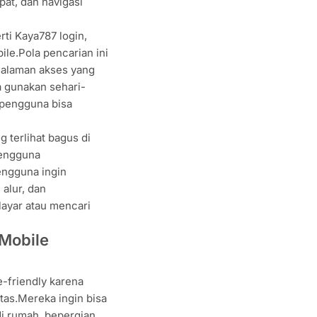
at, dan navigasi
rti Kaya787 login,
ile.Pola pencarian ini
alaman akses yang
a gunakan sehari-
, pengguna bisa
 terlihat bagus di
pengguna
ngguna ingin
alur, dan
ayar atau mencari
Mobile
-friendly karena
tas.Mereka ingin bisa
di rumah, bepergian,