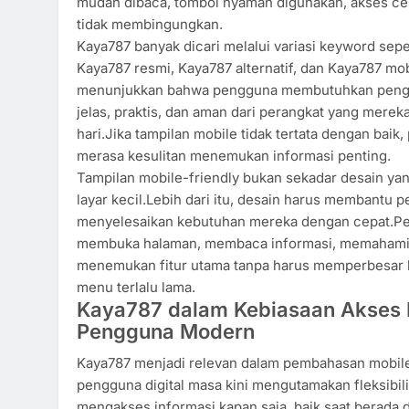
mudah dibaca, tombol nyaman digunakan, akses cep
tidak membingungkan.
Kaya787 banyak dicari melalui variasi keyword sepe
Kaya787 resmi, Kaya787 alternatif, dan Kaya787 mob
menunjukkan bahwa pengguna membutuhkan peng
jelas, praktis, dan aman dari perangkat yang merek
hari.Jika tampilan mobile tidak tertata dengan baik
merasa kesulitan menemukan informasi penting.
Tampilan mobile-friendly bukan sekadar desain yang
layar kecil.Lebih dari itu, desain harus membantu 
menyelesaikan kebutuhan mereka dengan cepat.Pe
membuka halaman, membaca informasi, memahami 
menemukan fitur utama tanpa harus memperbesar l
menu terlalu lama.
Kaya787 dalam Kebiasaan Akses 
Pengguna Modern
Kaya787 menjadi relevan dalam pembahasan mobile
pengguna digital masa kini mengutamakan fleksibili
mengakses informasi kapan saja, baik saat berada 