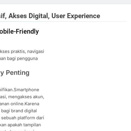
f, Akses Digital, User Experience
bile-Friendly
kses praktis, navigasi
aman bagi pengguna
y Penting
gnifikan.Smartphone
masi, mengakses akun,
nan online.Karena
 bagi brand digital
i sebuah platform dari
kan apakah tampilan