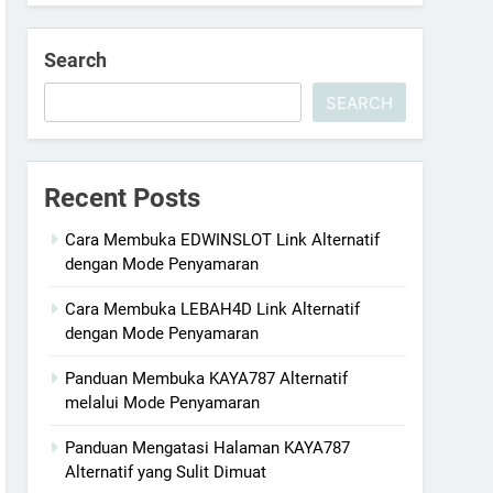
Search
SEARCH
Recent Posts
Cara Membuka EDWINSLOT Link Alternatif
dengan Mode Penyamaran
Cara Membuka LEBAH4D Link Alternatif
dengan Mode Penyamaran
Panduan Membuka KAYA787 Alternatif
melalui Mode Penyamaran
Panduan Mengatasi Halaman KAYA787
Alternatif yang Sulit Dimuat