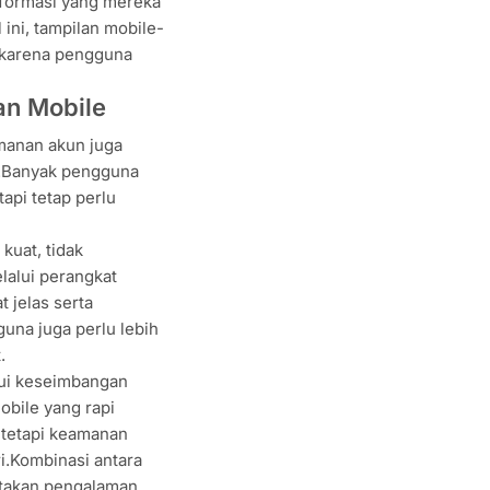
formasi yang mereka
 ini, tampilan mobile-
 karena pengguna
n Mobile
manan akun juga
a.Banyak pengguna
api tetap perlu
kuat, tidak
lalui perangkat
 jelas serta
una juga perlu lebih
.
lui keseimbangan
bile yang rapi
 tetapi keamanan
i.Kombinasi antara
ptakan pengalaman