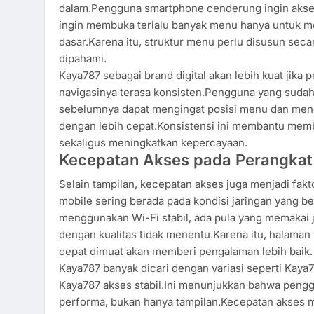
dalam.Pengguna smartphone cenderung ingin akse
ingin membuka terlalu banyak menu hanya untuk 
dasar.Karena itu, struktur menu perlu disusun seca
dipahami.
Kaya787 sebagai brand digital akan lebih kuat jika
navigasinya terasa konsisten.Pengguna yang sud
sebelumnya dapat mengingat posisi menu dan me
dengan lebih cepat.Konsistensi ini membantu memb
sekaligus meningkatkan kepercayaan.
Kecepatan Akses pada Perangkat
Selain tampilan, kecepatan akses juga menjadi fak
mobile sering berada pada kondisi jaringan yang 
menggunakan Wi-Fi stabil, ada pula yang memakai j
dengan kualitas tidak menentu.Karena itu, halaman
cepat dimuat akan memberi pengalaman lebih baik.
Kaya787 banyak dicari dengan variasi seperti Kaya
Kaya787 akses stabil.Ini menunjukkan bahwa pen
performa, bukan hanya tampilan.Kecepatan akses