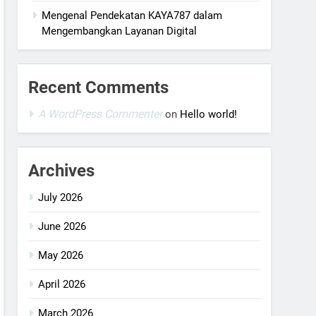
Mengenal Pendekatan KAYA787 dalam
Mengembangkan Layanan Digital
Recent Comments
A WordPress Commenter
on
Hello world!
Archives
July 2026
June 2026
May 2026
April 2026
March 2026