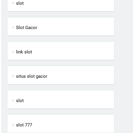
slot
Slot Gacor
link slot
situs slot gacor
slot
slot 777