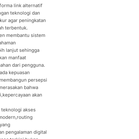
orma link alternatif
gan teknologi dan
kur agar peningkatan
h terbentuk.
isten membantu sistem
mahaman
ih lanjut sehingga
ikan manfaat
ahan dari pengguna.
pada kepuasan
n membangun persepsi
a merasakan bahwa
i,kepercayaan akan
n teknologi akses
 modern,routing
 yang
an pengalaman digital