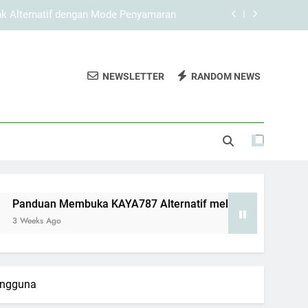
 Alternatif dengan Mode Penyamaran
Alternatif melalui Mode Penyamaran
KAYA787 Alternatif yang Sulit Dimuat
NEWSLETTER
RANDOM NEWS
 Alternatif dengan Mode Penyamaran
utar Dunia Hiburan, Gaya Hidup, Dan Tren Terbaru.
 Alternatif dengan Mode Penyamaran
Alternatif melalui Mode Penyamaran
KAYA787 Alternatif yang Sulit Dimuat
Membuka KAYA787 Alternatif melalui Mode Penyamaran
o
engguna