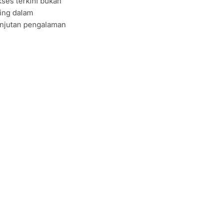
kses terkini bukan
ting dalam
njutan pengalaman