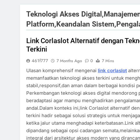
Teknologi Akses Digital,Manajemen
Platform,Keandalan Sistem,Penga
Link Corlaslot Alternatif dengan Tek
Terkini
461f777
7 Months Ago
0
7 Mins
Ulasan komprehensif mengenai
link corlaslot
alter
memanfaatkan teknologi akses terkini untuk mengh
stabil,responsif,dan aman dalam berbagai kondisi 
Perkembangan teknologi akses digital mendorong p
beradaptasi agar mampu menghadirkan pengalaman
andal.Dalam konteks ini,link Corlaslot alternatif de
terkini hadir sebagai solusi strategis untuk menjaga
ketika jalur utama menghadapi keterbatasan.Link alte
dipandang sebagai opsi cadangan semata,melainka
integral dari arsitektur akses modern yang dirancang