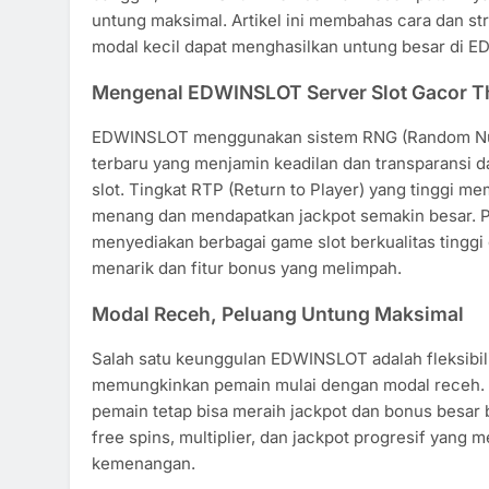
untung maksimal. Artikel ini membahas cara dan st
modal kecil dapat menghasilkan untung besar di 
Mengenal EDWINSLOT Server Slot Gacor T
EDWINSLOT menggunakan sistem RNG (Random Nu
terbaru yang menjamin keadilan dan transparansi d
slot. Tingkat RTP (Return to Player) yang tinggi m
menang dan mendapatkan jackpot semakin besar. Pl
menyediakan berbagai game slot berkualitas tinggi
menarik dan fitur bonus yang melimpah.
Modal Receh, Peluang Untung Maksimal
Salah satu keunggulan EDWINSLOT adalah fleksibil
memungkinkan pemain mulai dengan modal receh. 
pemain tetap bisa meraih jackpot dan bonus besar b
free spins, multiplier, dan jackpot progresif yang m
kemenangan.