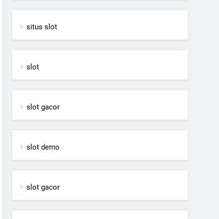
situs slot
slot
slot gacor
slot demo
slot gacor