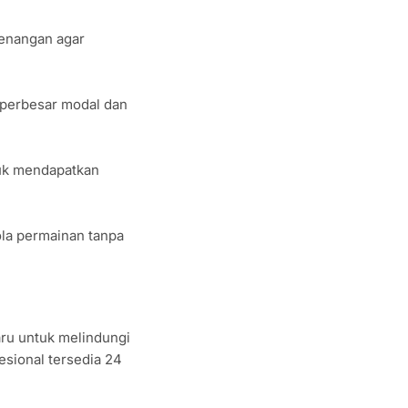
menangan agar
perbesar modal dan
tuk mendapatkan
a permainan tanpa
ru untuk melindungi
esional tersedia 24