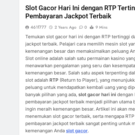
Slot Gacor Hari Ini dengan RTP Terti
Pembayaran Jackpot Terbaik
461f777
2 Years Ago
0
9 Mins
Temukan slot gacor hari ini dengan RTP tertinggi 
jackpot terbaik. Pelajari cara memilih mesin slot y
kemenangan besar dan memaksimalkan peluang An
Slot online adalah salah satu permainan kasino yang
menawarkan pengalaman yang seru dan kesempata
kemenangan besar. Salah satu aspek terpenting da
slot adalah
RTP
(Return to Player), yang menunjuk
peluang untuk mendapatkan kembali uang yang dipe
banyak pilihan yang ada,
slot gacor hari ini
dengan R
pembayaran jackpot terbaik menjadi pilihan utama 
ingin meraih kemenangan besar. Artikel ini akan 
menemukan slot gacor terbaik, serta mengapa RTP 
pembayaran jackpot terbaik sangat penting untuk 
kemenangan Anda
slot gacor
.