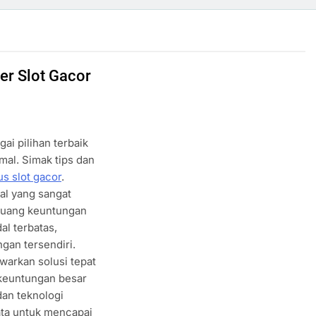
er Slot Gacor
ai pilihan terbaik
mal. Simak tips dan
us slot gacor
.
tal yang sangat
luang keuntungan
l terbatas,
gan tersendiri.
awarkan solusi tepat
 keuntungan besar
dan teknologi
ta untuk mencapai