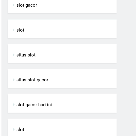
slot gacor
slot
situs slot
situs slot gacor
slot gacor hari ini
slot