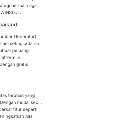
rategi bermain agar
EDWINSLOT.
hailand
mber Generator)
alam setiap putaran
embuat peluang
atform ini
 dengan grafis
itas taruhan yang
Dengan modal kecil,
erkat fitur seperti
eningkatkan nilai