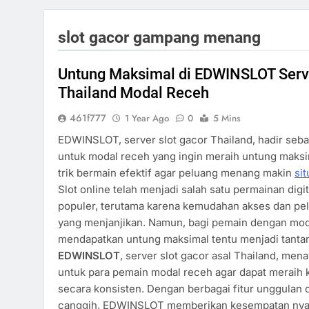
slot gacor gampang menang
Untung Maksimal di EDWINSLOT Serv
Thailand Modal Receh
461f777
1 Year Ago
0
5 Mins
EDWINSLOT, server slot gacor Thailand, hadir sebag
untuk modal receh yang ingin meraih untung maksi
trik bermain efektif agar peluang menang makin
sit
Slot online telah menjadi salah satu permainan digi
populer, terutama karena kemudahan akses dan pe
yang menjanjikan. Namun, bagi pemain dengan moda
mendapatkan untung maksimal tentu menjadi tantan
EDWINSLOT
, server slot gacor asal Thailand, men
untuk para pemain modal receh agar dapat meraih
secara konsisten. Dengan berbagai fitur unggulan 
canggih, EDWINSLOT memberikan kesempatan nya