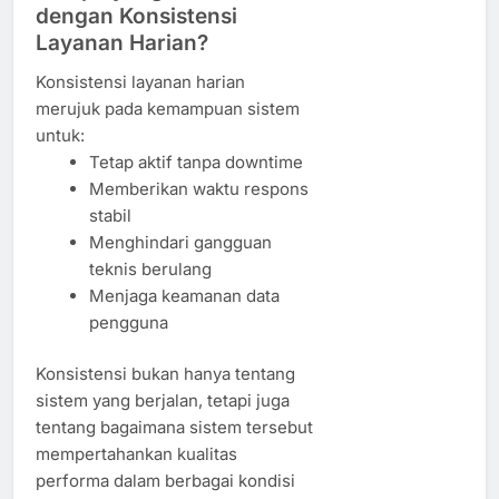
dengan Konsistensi
Layanan Harian?
Konsistensi layanan harian
merujuk pada kemampuan sistem
untuk:
Tetap aktif tanpa downtime
Memberikan waktu respons
stabil
Menghindari gangguan
teknis berulang
Menjaga keamanan data
pengguna
Konsistensi bukan hanya tentang
sistem yang berjalan, tetapi juga
tentang bagaimana sistem tersebut
mempertahankan kualitas
performa dalam berbagai kondisi