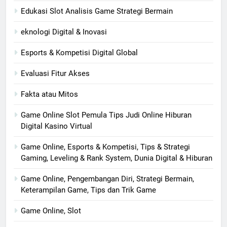
Edukasi Slot Analisis Game Strategi Bermain
eknologi Digital & Inovasi
Esports & Kompetisi Digital Global
Evaluasi Fitur Akses
Fakta atau Mitos
Game Online Slot Pemula Tips Judi Online Hiburan
Digital Kasino Virtual
Game Online, Esports & Kompetisi, Tips & Strategi
Gaming, Leveling & Rank System, Dunia Digital & Hiburan
Game Online, Pengembangan Diri, Strategi Bermain,
Keterampilan Game, Tips dan Trik Game
Game Online, Slot