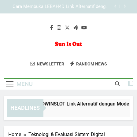
Skip
Panduan Membuka KAYA787 Alternatif melalui
to
Mode Penyamaran
content
Panduan Mengatasi Halaman KAYA787 Alternatif
yang Sulit Dimuat
Cara Membuka EDWINSLOT Link Alternatif
dengan Mode Penyamaran
Cara Membuka LEBAH4D Link Alternatif dengan
Mode Penyamaran
Sun Is Out
Dapatkan Berita Terkini Dan Konten
Panduan Membuka KAYA787 Alternatif melalui
NEWSLETTER
RANDOM NEWS
Mode Penyamaran
Hiburan Di Sun Is Out. Informasi Seputar
Panduan Mengatasi Halaman KAYA787 Alternatif
Dunia Hiburan, Gaya Hidup, Dan Tren
yang Sulit Dimuat
MENU
Terbaru.
ra Membuka EDWINSLOT Link Alternatif dengan Mode Penya
HEADLINES
Weeks Ago
Home
Teknologi & Evaluasi Sistem Digital