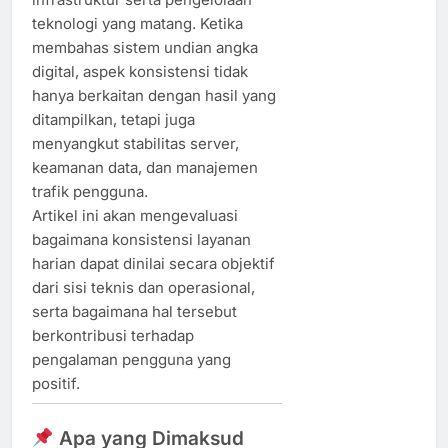
teknologi yang matang. Ketika
membahas sistem undian angka
digital, aspek konsistensi tidak
hanya berkaitan dengan hasil yang
ditampilkan, tetapi juga
menyangkut stabilitas server,
keamanan data, dan manajemen
trafik pengguna.
Artikel ini akan mengevaluasi
bagaimana konsistensi layanan
harian dapat dinilai secara objektif
dari sisi teknis dan operasional,
serta bagaimana hal tersebut
berkontribusi terhadap
pengalaman pengguna yang
positif.
Apa yang Dimaksud