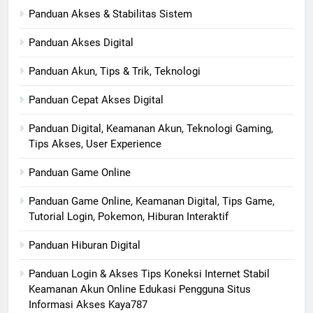
Panduan Akses & Stabilitas Sistem
Panduan Akses Digital
Panduan Akun, Tips & Trik, Teknologi
Panduan Cepat Akses Digital
Panduan Digital, Keamanan Akun, Teknologi Gaming,
Tips Akses, User Experience
Panduan Game Online
Panduan Game Online, Keamanan Digital, Tips Game,
Tutorial Login, Pokemon, Hiburan Interaktif
Panduan Hiburan Digital
Panduan Login & Akses Tips Koneksi Internet Stabil
Keamanan Akun Online Edukasi Pengguna Situs
Informasi Akses Kaya787