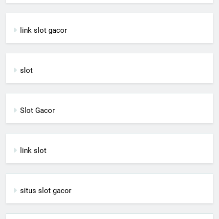
link slot gacor
slot
Slot Gacor
link slot
situs slot gacor