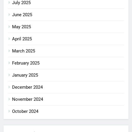
July 2025
June 2025
May 2025
April 2025
March 2025
February 2025
January 2025
December 2024
November 2024
October 2024