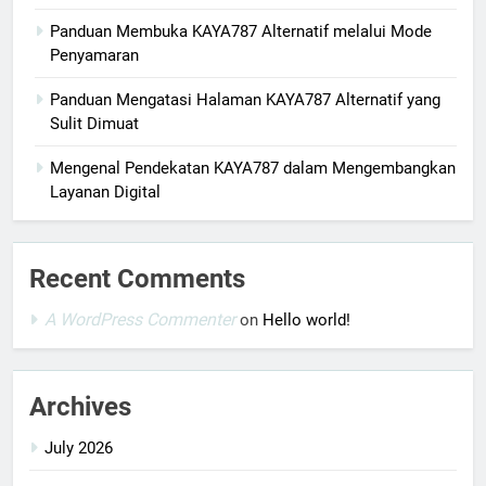
Panduan Membuka KAYA787 Alternatif melalui Mode
Penyamaran
Panduan Mengatasi Halaman KAYA787 Alternatif yang
Sulit Dimuat
Mengenal Pendekatan KAYA787 dalam Mengembangkan
Layanan Digital
Recent Comments
A WordPress Commenter
on
Hello world!
Archives
July 2026