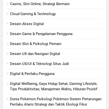
Casino, Slot Online, Strategi Bermain
Cloud Gaming & Technology
Desain Akses Digital
Desain Game & Pengalaman Pengguna
Desain Slot & Psikologi Pemain
Desain UX dan Navigasi Digital
Desain UX/UI & Teknologi Situs Judi
Digital & Perilaku Pengguna
Digital Wellbeing, Gaya Hidup Sehat, Gaming Lifestyle,
Tips Produktivitas, Manajemen Waktu, Hiburan Positif
Dunia Pokémon Psikologi Pokémon Sistem Pertarungan
Perilaku Alami Strategi dan Taktik Ekologi Fiksi