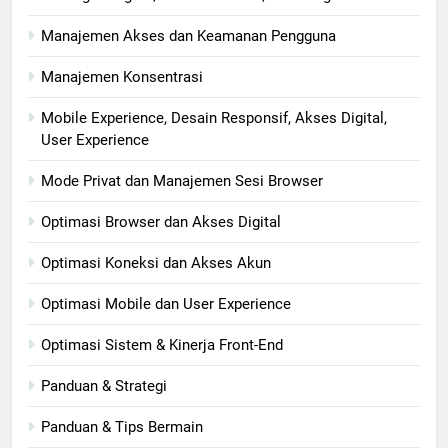
Manajemen Akses dan Keamanan Pengguna
Manajemen Konsentrasi
Mobile Experience, Desain Responsif, Akses Digital,
User Experience
Mode Privat dan Manajemen Sesi Browser
Optimasi Browser dan Akses Digital
Optimasi Koneksi dan Akses Akun
Optimasi Mobile dan User Experience
Optimasi Sistem & Kinerja Front-End
Panduan & Strategi
Panduan & Tips Bermain