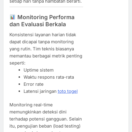
setiap hari tanpa hambatan berarti.
Monitoring Performa
dan Evaluasi Berkala
Konsistensi layanan harian tidak
dapat dicapai tanpa monitoring
yang rutin. Tim teknis biasanya
memantau berbagai metrik penting
seperti:
Uptime sistem
Waktu respons rata-rata
Error rate
Latensi jaringan
toto togel
Monitoring real-time
memungkinkan deteksi dini
terhadap potensi gangguan. Selain
itu, pengujian beban (load testing)