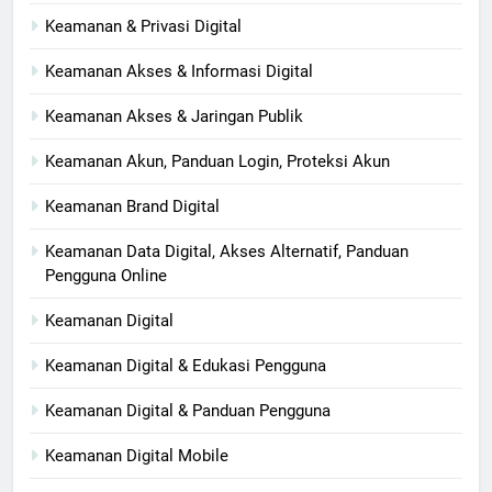
Keamanan & Privasi Digital
Keamanan Akses & Informasi Digital
Keamanan Akses & Jaringan Publik
Keamanan Akun, Panduan Login, Proteksi Akun
Keamanan Brand Digital
Keamanan Data Digital, Akses Alternatif, Panduan
Pengguna Online
Keamanan Digital
Keamanan Digital & Edukasi Pengguna
Keamanan Digital & Panduan Pengguna
Keamanan Digital Mobile