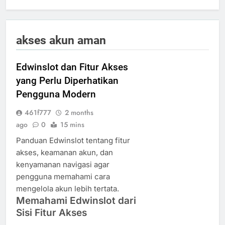
akses akun aman
Edwinslot dan Fitur Akses
yang Perlu Diperhatikan
Pengguna Modern
461f777
2 months
ago
0
15 mins
Panduan Edwinslot tentang fitur
akses, keamanan akun, dan
kenyamanan navigasi agar
pengguna memahami cara
mengelola akun lebih tertata.
Memahami Edwinslot dari
Sisi Fitur Akses