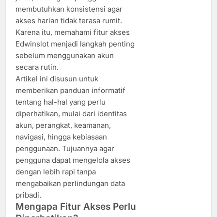
membutuhkan konsistensi agar
akses harian tidak terasa rumit.
Karena itu, memahami fitur akses
Edwinslot menjadi langkah penting
sebelum menggunakan akun
secara rutin.
Artikel ini disusun untuk
memberikan panduan informatif
tentang hal-hal yang perlu
diperhatikan, mulai dari identitas
akun, perangkat, keamanan,
navigasi, hingga kebiasaan
penggunaan. Tujuannya agar
pengguna dapat mengelola akses
dengan lebih rapi tanpa
mengabaikan perlindungan data
pribadi.
Mengapa Fitur Akses Perlu