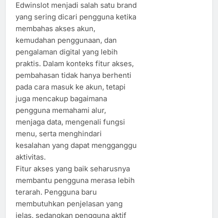
Edwinslot menjadi salah satu brand
yang sering dicari pengguna ketika
membahas akses akun,
kemudahan penggunaan, dan
pengalaman digital yang lebih
praktis. Dalam konteks fitur akses,
pembahasan tidak hanya berhenti
pada cara masuk ke akun, tetapi
juga mencakup bagaimana
pengguna memahami alur,
menjaga data, mengenali fungsi
menu, serta menghindari
kesalahan yang dapat mengganggu
aktivitas.
Fitur akses yang baik seharusnya
membantu pengguna merasa lebih
terarah. Pengguna baru
membutuhkan penjelasan yang
jelas, sedangkan pengguna aktif