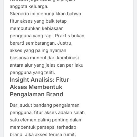
anggota keluarga.
Skenario ini menunjukkan bahwa
fitur akses yang baik tetap
membutuhkan kebiasaan
pengguna yang rapi. Praktis bukan
berarti sembarangan. Justru,
akses yang paling nyaman
biasanya muncul dari kombinasi
antara alur yang jelas dan perilaku
pengguna yang teliti.
Insight Analisis: Fitur
Akses Membentuk
Pengalaman Brand
Dari sudut pandang pengalaman
pengguna, fitur akses adalah salah
satu elemen paling penting dalam
membentuk persepsi terhadap
brand. Jika akses terasa rumit,