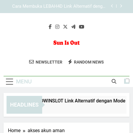
Skip
Panduan Membuka KAYA787 Alternatif melalui
to
Mode Penyamaran
content
Panduan Mengatasi Halaman KAYA787 Alternatif
yang Sulit Dimuat
Cara Membuka EDWINSLOT Link Alternatif
dengan Mode Penyamaran
Cara Membuka LEBAH4D Link Alternatif dengan
Mode Penyamaran
Sun Is Out
Dapatkan Berita Terkini Dan Konten
Panduan Membuka KAYA787 Alternatif melalui
NEWSLETTER
RANDOM NEWS
Mode Penyamaran
Hiburan Di Sun Is Out. Informasi Seputar
Panduan Mengatasi Halaman KAYA787 Alternatif
Dunia Hiburan, Gaya Hidup, Dan Tren
yang Sulit Dimuat
MENU
Terbaru.
ra Membuka EDWINSLOT Link Alternatif dengan Mode Penya
HEADLINES
Weeks Ago
Home
akses akun aman