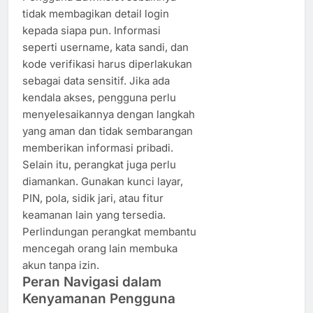
tidak membagikan detail login
kepada siapa pun. Informasi
seperti username, kata sandi, dan
kode verifikasi harus diperlakukan
sebagai data sensitif. Jika ada
kendala akses, pengguna perlu
menyelesaikannya dengan langkah
yang aman dan tidak sembarangan
memberikan informasi pribadi.
Selain itu, perangkat juga perlu
diamankan. Gunakan kunci layar,
PIN, pola, sidik jari, atau fitur
keamanan lain yang tersedia.
Perlindungan perangkat membantu
mencegah orang lain membuka
akun tanpa izin.
Peran Navigasi dalam
Kenyamanan Pengguna