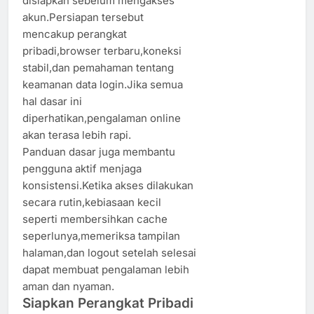
disiapkan sebelum mengakses
akun.Persiapan tersebut
mencakup perangkat
pribadi,browser terbaru,koneksi
stabil,dan pemahaman tentang
keamanan data login.Jika semua
hal dasar ini
diperhatikan,pengalaman online
akan terasa lebih rapi.
Panduan dasar juga membantu
pengguna aktif menjaga
konsistensi.Ketika akses dilakukan
secara rutin,kebiasaan kecil
seperti membersihkan cache
seperlunya,memeriksa tampilan
halaman,dan logout setelah selesai
dapat membuat pengalaman lebih
aman dan nyaman.
Siapkan Perangkat Pribadi