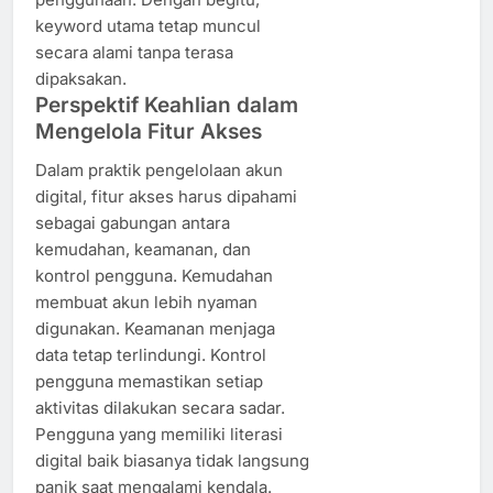
keyword utama tetap muncul
secara alami tanpa terasa
dipaksakan.
Perspektif Keahlian dalam
Mengelola Fitur Akses
Dalam praktik pengelolaan akun
digital, fitur akses harus dipahami
sebagai gabungan antara
kemudahan, keamanan, dan
kontrol pengguna. Kemudahan
membuat akun lebih nyaman
digunakan. Keamanan menjaga
data tetap terlindungi. Kontrol
pengguna memastikan setiap
aktivitas dilakukan secara sadar.
Pengguna yang memiliki literasi
digital baik biasanya tidak langsung
panik saat mengalami kendala.