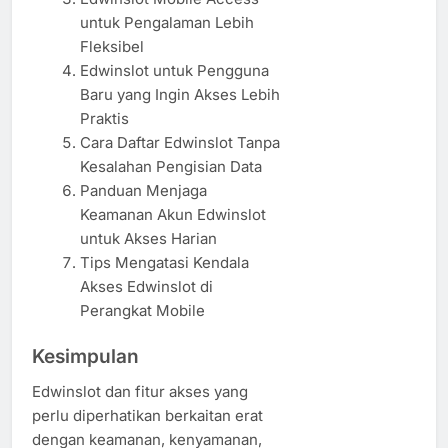
untuk Pengalaman Lebih
Fleksibel
Edwinslot untuk Pengguna
Baru yang Ingin Akses Lebih
Praktis
Cara Daftar Edwinslot Tanpa
Kesalahan Pengisian Data
Panduan Menjaga
Keamanan Akun Edwinslot
untuk Akses Harian
Tips Mengatasi Kendala
Akses Edwinslot di
Perangkat Mobile
Kesimpulan
Edwinslot dan fitur akses yang
perlu diperhatikan berkaitan erat
dengan keamanan, kenyamanan,