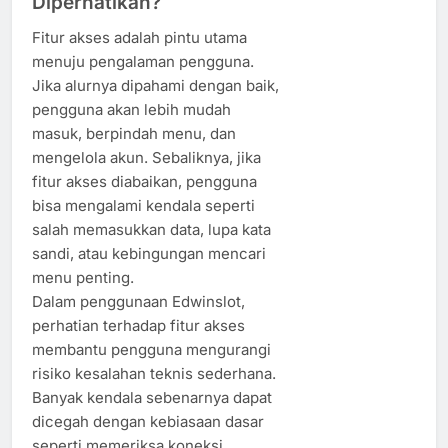
Diperhatikan?
Fitur akses adalah pintu utama
menuju pengalaman pengguna.
Jika alurnya dipahami dengan baik,
pengguna akan lebih mudah
masuk, berpindah menu, dan
mengelola akun. Sebaliknya, jika
fitur akses diabaikan, pengguna
bisa mengalami kendala seperti
salah memasukkan data, lupa kata
sandi, atau kebingungan mencari
menu penting.
Dalam penggunaan Edwinslot,
perhatian terhadap fitur akses
membantu pengguna mengurangi
risiko kesalahan teknis sederhana.
Banyak kendala sebenarnya dapat
dicegah dengan kebiasaan dasar
seperti memeriksa koneksi,