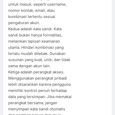
untuk masuk, seperti username,
nomor kontak, email, atau
kombinasi tertentu sesuai
pengaturan akun.
Kedua adalah kata sandi. Kata
sandi bukan hanya formalitas,
melainkan lapisan keamanan
utama. Hindari kombinasi yang
terlalu mudah ditebak. Gunakan
susunan yang kuat, unik, dan tidak
sama dengan akun lain.
Ketiga adalah perangkat akses.
Menggunakan perangkat pribadi
lebih disarankan karena pengguna
memiliki kontrol penuh terhadap
data yang tersimpan. Jika memakai
perangkat bersama, jangan
menyimpan kata sandi otomatis