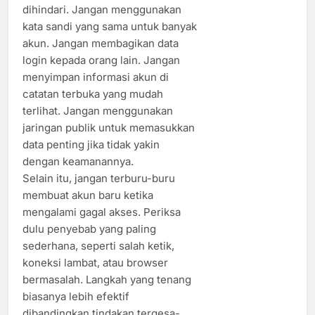
dihindari. Jangan menggunakan
kata sandi yang sama untuk banyak
akun. Jangan membagikan data
login kepada orang lain. Jangan
menyimpan informasi akun di
catatan terbuka yang mudah
terlihat. Jangan menggunakan
jaringan publik untuk memasukkan
data penting jika tidak yakin
dengan keamanannya.
Selain itu, jangan terburu-buru
membuat akun baru ketika
mengalami gagal akses. Periksa
dulu penyebab yang paling
sederhana, seperti salah ketik,
koneksi lambat, atau browser
bermasalah. Langkah yang tenang
biasanya lebih efektif
dibandingkan tindakan tergesa-