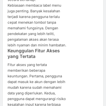
Kebiasaan membaca label menu
juga penting. Banyak kesalahan
terjadi karena pengguna terlalu
cepat menekan tombol tanpa
memahami fungsinya. Dengan
pendekatan yang lebih teliti,
pengalaman akses akan terasa
lebih nyaman dan minim hambatan.
Keunggulan Fitur Akses
yang Tertata
Fitur akses yang tertata
memberikan beberapa
keuntungan. Pertama, pengguna
dapat masuk ke akun dengan lebih
mudah karena sudah memahami
data yang diperlukan. Kedua,
pengguna dapat mengurangi risiko
kesalahan input karena terbiasa