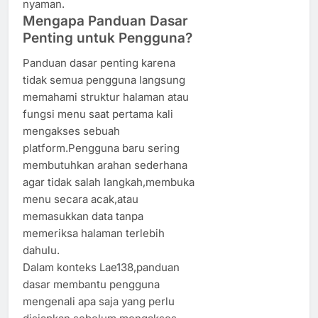
nyaman.
Mengapa Panduan Dasar
Penting untuk Pengguna?
Panduan dasar penting karena
tidak semua pengguna langsung
memahami struktur halaman atau
fungsi menu saat pertama kali
mengakses sebuah
platform.Pengguna baru sering
membutuhkan arahan sederhana
agar tidak salah langkah,membuka
menu secara acak,atau
memasukkan data tanpa
memeriksa halaman terlebih
dahulu.
Dalam konteks Lae138,panduan
dasar membantu pengguna
mengenali apa saja yang perlu