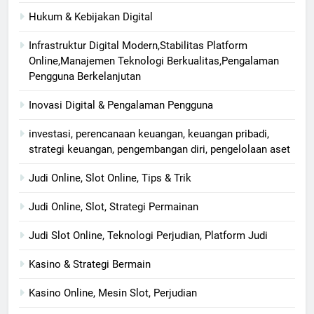
Hukum & Kebijakan Digital
Infrastruktur Digital Modern,Stabilitas Platform
Online,Manajemen Teknologi Berkualitas,Pengalaman
Pengguna Berkelanjutan
Inovasi Digital & Pengalaman Pengguna
investasi, perencanaan keuangan, keuangan pribadi,
strategi keuangan, pengembangan diri, pengelolaan aset
Judi Online, Slot Online, Tips & Trik
Judi Online, Slot, Strategi Permainan
Judi Slot Online, Teknologi Perjudian, Platform Judi
Kasino & Strategi Bermain
Kasino Online, Mesin Slot, Perjudian