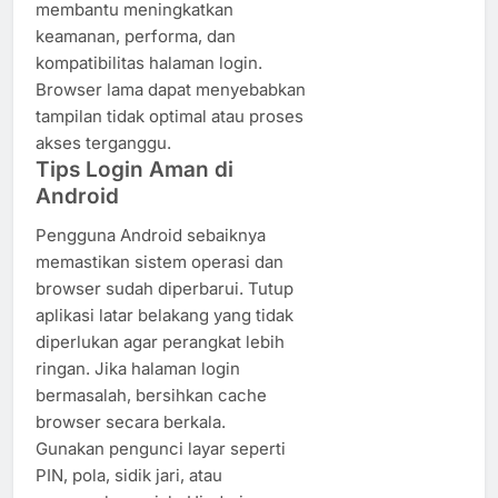
membantu meningkatkan
keamanan, performa, dan
kompatibilitas halaman login.
Browser lama dapat menyebabkan
tampilan tidak optimal atau proses
akses terganggu.
Tips Login Aman di
Android
Pengguna Android sebaiknya
memastikan sistem operasi dan
browser sudah diperbarui. Tutup
aplikasi latar belakang yang tidak
diperlukan agar perangkat lebih
ringan. Jika halaman login
bermasalah, bersihkan cache
browser secara berkala.
Gunakan pengunci layar seperti
PIN, pola, sidik jari, atau