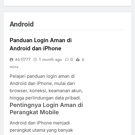
Android
Panduan Login Aman di
Android dan iPhone
461f777
1 month ago
0
6
mins
Pelajari panduan login aman di
Android dan iPhone, mulai dari
browser, koneksi, keamanan akun,
hingga perlindungan data pribadi.
Pentingnya Login Aman di
Perangkat Mobile
Android dan iPhone menjadi
perangkat utama yang banyak