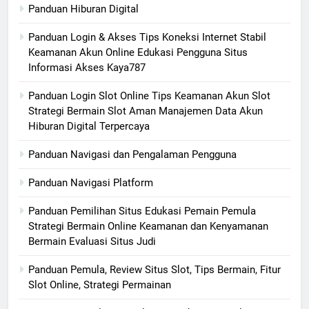
Panduan Hiburan Digital
Panduan Login & Akses Tips Koneksi Internet Stabil
Keamanan Akun Online Edukasi Pengguna Situs
Informasi Akses Kaya787
Panduan Login Slot Online Tips Keamanan Akun Slot
Strategi Bermain Slot Aman Manajemen Data Akun
Hiburan Digital Terpercaya
Panduan Navigasi dan Pengalaman Pengguna
Panduan Navigasi Platform
Panduan Pemilihan Situs Edukasi Pemain Pemula
Strategi Bermain Online Keamanan dan Kenyamanan
Bermain Evaluasi Situs Judi
Panduan Pemula, Review Situs Slot, Tips Bermain, Fitur
Slot Online, Strategi Permainan