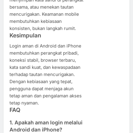
bersama, atau menekan tautan
mencurigakan. Keamanan mobile
membutuhkan kebiasaan
konsisten, bukan langkah rumit.
Kesimpulan
Login aman di Android dan iPhone
membutuhkan perangkat pribadi,
koneksi stabil, browser terbaru,
kata sandi kuat, dan kewaspadaan
terhadap tautan mencurigakan.
Dengan kebiasaan yang tepat,
pengguna dapat menjaga akun
tetap aman dan pengalaman akses
tetap nyaman.
FAQ
1. Apakah aman login melalui
Android dan iPhone?