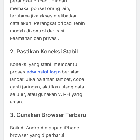
perangkat pribadi. Hindari
memakai ponsel orang lain,
terutama jika akses melibatkan
data akun. Perangkat pribadi lebih
mudah dikontrol dari sisi
keamanan dan privasi.
2. Pastikan Koneksi Stabil
Koneksi yang stabil membantu
proses
edwinslot login
berjalan
lancar. Jika halaman lambat, coba
ganti jaringan, aktifkan ulang data
seluler, atau gunakan Wi-Fi yang
aman.
3. Gunakan Browser Terbaru
Baik di Android maupun iPhone,
browser yang diperbarui