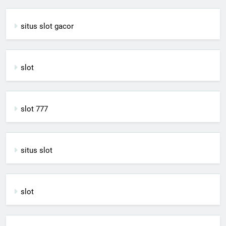
situs slot gacor
slot
slot 777
situs slot
slot