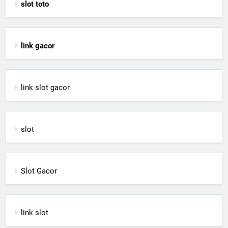
slot toto
link gacor
link slot gacor
slot
Slot Gacor
link slot