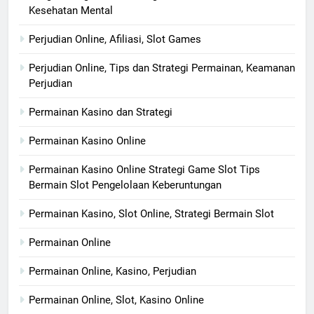
Kesehatan Mental
Perjudian Online, Afiliasi, Slot Games
Perjudian Online, Tips dan Strategi Permainan, Keamanan
Perjudian
Permainan Kasino dan Strategi
Permainan Kasino Online
Permainan Kasino Online Strategi Game Slot Tips
Bermain Slot Pengelolaan Keberuntungan
Permainan Kasino, Slot Online, Strategi Bermain Slot
Permainan Online
Permainan Online, Kasino, Perjudian
Permainan Online, Slot, Kasino Online