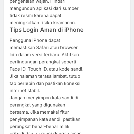
pengenalan wajah. Hindari
mengunduh aplikasi dari sumber
tidak resmi karena dapat
meningkatkan risiko keamanan.
Tips Login Aman di iPhone
Pengguna iPhone dapat
memastikan Safari atau browser
lain dalam versi terbaru. Aktifkan
perlindungan perangkat seperti
Face ID, Touch ID, atau kode sandi.
Jika halaman terasa lambat, tutup
tab berlebih dan pastikan koneksi
internet stabil.
Jangan menyimpan kata sandi di
perangkat yang digunakan
bersama. Jika memakai fitur
penyimpanan kata sandi, pastikan
perangkat benar-benar milik
pribadi dan terkunci dengan aman.