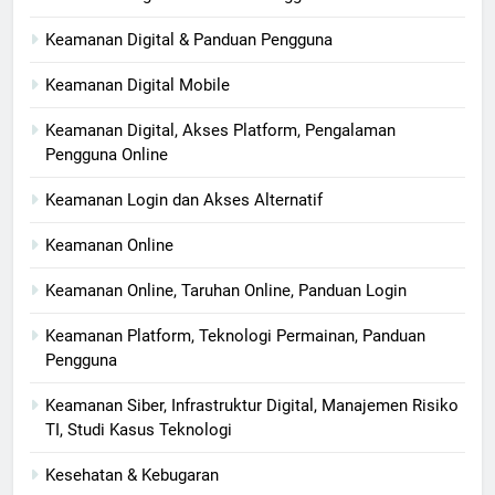
Keamanan Digital & Panduan Pengguna
Keamanan Digital Mobile
Keamanan Digital, Akses Platform, Pengalaman
Pengguna Online
Keamanan Login dan Akses Alternatif
Keamanan Online
Keamanan Online, Taruhan Online, Panduan Login
Keamanan Platform, Teknologi Permainan, Panduan
Pengguna
Keamanan Siber, Infrastruktur Digital, Manajemen Risiko
TI, Studi Kasus Teknologi
Kesehatan & Kebugaran