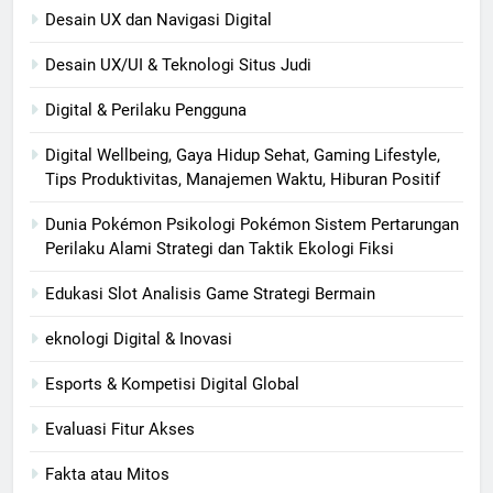
Desain UX dan Navigasi Digital
Desain UX/UI & Teknologi Situs Judi
Digital & Perilaku Pengguna
Digital Wellbeing, Gaya Hidup Sehat, Gaming Lifestyle,
Tips Produktivitas, Manajemen Waktu, Hiburan Positif
Dunia Pokémon Psikologi Pokémon Sistem Pertarungan
Perilaku Alami Strategi dan Taktik Ekologi Fiksi
Edukasi Slot Analisis Game Strategi Bermain
eknologi Digital & Inovasi
Esports & Kompetisi Digital Global
Evaluasi Fitur Akses
Fakta atau Mitos