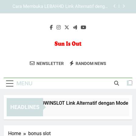
Skip
Panduan Membuka KAYA787 Alternatif melalui
to
Mode Penyamaran
content
Panduan Mengatasi Halaman KAYA787 Alternatif
yang Sulit Dimuat
Cara Membuka EDWINSLOT Link Alternatif
dengan Mode Penyamaran
Cara Membuka LEBAH4D Link Alternatif dengan
Mode Penyamaran
Sun Is Out
Dapatkan Berita Terkini Dan Konten
Panduan Membuka KAYA787 Alternatif melalui
NEWSLETTER
RANDOM NEWS
Mode Penyamaran
Hiburan Di Sun Is Out. Informasi Seputar
Panduan Mengatasi Halaman KAYA787 Alternatif
Dunia Hiburan, Gaya Hidup, Dan Tren
yang Sulit Dimuat
MENU
Terbaru.
ra Membuka EDWINSLOT Link Alternatif dengan Mode Penya
HEADLINES
Weeks Ago
Home
bonus slot