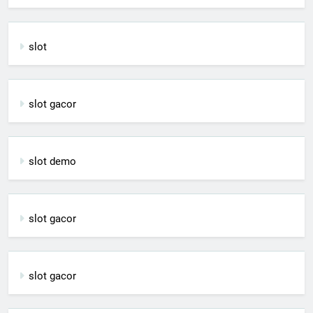
slot
slot gacor
slot demo
slot gacor
slot gacor