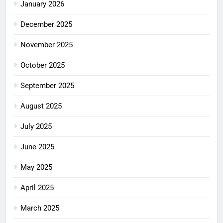
January 2026
December 2025
November 2025
October 2025
September 2025
August 2025
July 2025
June 2025
May 2025
April 2025
March 2025