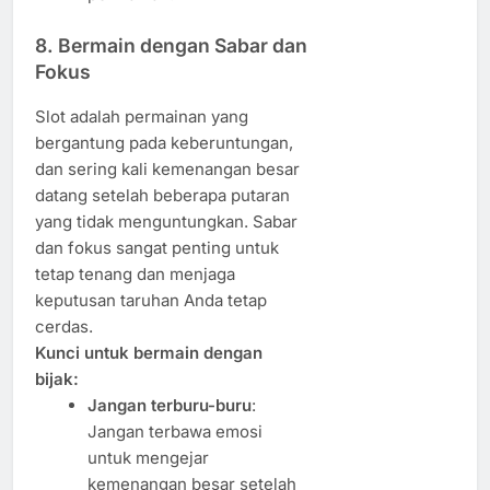
8.
Bermain dengan Sabar dan
Fokus
Slot adalah permainan yang
bergantung pada keberuntungan,
dan sering kali kemenangan besar
datang setelah beberapa putaran
yang tidak menguntungkan. Sabar
dan fokus sangat penting untuk
tetap tenang dan menjaga
keputusan taruhan Anda tetap
cerdas.
Kunci untuk bermain dengan
bijak:
Jangan terburu-buru
:
Jangan terbawa emosi
untuk mengejar
kemenangan besar setelah