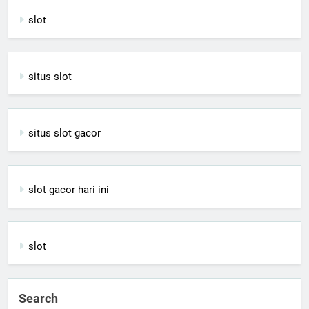
slot
situs slot
situs slot gacor
slot gacor hari ini
slot
Search