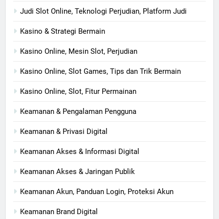
Judi Slot Online, Teknologi Perjudian, Platform Judi
Kasino & Strategi Bermain
Kasino Online, Mesin Slot, Perjudian
Kasino Online, Slot Games, Tips dan Trik Bermain
Kasino Online, Slot, Fitur Permainan
Keamanan & Pengalaman Pengguna
Keamanan & Privasi Digital
Keamanan Akses & Informasi Digital
Keamanan Akses & Jaringan Publik
Keamanan Akun, Panduan Login, Proteksi Akun
Keamanan Brand Digital