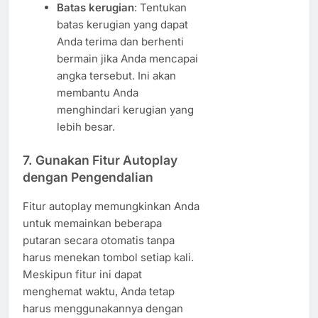
Batas kerugian
: Tentukan
batas kerugian yang dapat
Anda terima dan berhenti
bermain jika Anda mencapai
angka tersebut. Ini akan
membantu Anda
menghindari kerugian yang
lebih besar.
7.
Gunakan Fitur Autoplay
dengan Pengendalian
Fitur autoplay memungkinkan Anda
untuk memainkan beberapa
putaran secara otomatis tanpa
harus menekan tombol setiap kali.
Meskipun fitur ini dapat
menghemat waktu, Anda tetap
harus menggunakannya dengan