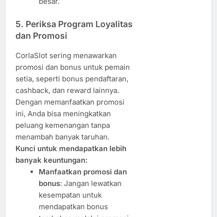
besar.
5.
Periksa Program Loyalitas
dan Promosi
CorlaSlot sering menawarkan
promosi dan bonus untuk pemain
setia, seperti bonus pendaftaran,
cashback, dan reward lainnya.
Dengan memanfaatkan promosi
ini, Anda bisa meningkatkan
peluang kemenangan tanpa
menambah banyak taruhan.
Kunci untuk mendapatkan lebih
banyak keuntungan:
Manfaatkan promosi dan
bonus
: Jangan lewatkan
kesempatan untuk
mendapatkan bonus