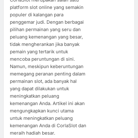
platform slot online yang semakin
populer di kalangan para
penggemar judi. Dengan berbagai
pilihan permainan yang seru dan
peluang kemenangan yang besar,
tidak mengherankan jika banyak
pemain yang tertarik untuk
mencoba peruntungan di sini.
Namun, meskipun keberuntungan
memegang peranan penting dalam
permainan slot, ada banyak hal
yang dapat dilakukan untuk
meningkatkan peluang
kemenangan Anda. Artikel ini akan
mengungkapkan kunci utama
untuk meningkatkan peluang
kemenangan Anda di CorlaSlot dan
meraih hadiah besar.