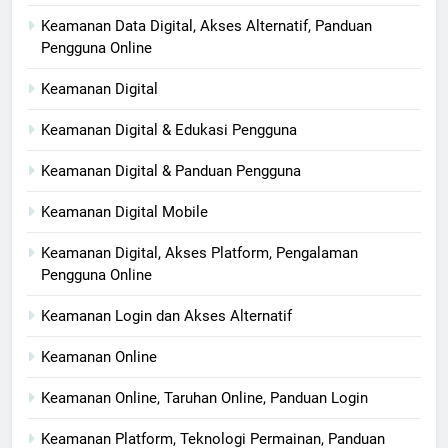
Keamanan Data Digital, Akses Alternatif, Panduan
Pengguna Online
Keamanan Digital
Keamanan Digital & Edukasi Pengguna
Keamanan Digital & Panduan Pengguna
Keamanan Digital Mobile
Keamanan Digital, Akses Platform, Pengalaman
Pengguna Online
Keamanan Login dan Akses Alternatif
Keamanan Online
Keamanan Online, Taruhan Online, Panduan Login
Keamanan Platform, Teknologi Permainan, Panduan