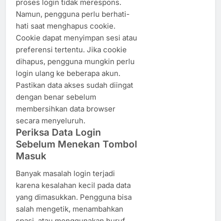
proses login tidak merespons.
Namun, pengguna perlu berhati-
hati saat menghapus cookie.
Cookie dapat menyimpan sesi atau
preferensi tertentu. Jika cookie
dihapus, pengguna mungkin perlu
login ulang ke beberapa akun.
Pastikan data akses sudah diingat
dengan benar sebelum
membersihkan data browser
secara menyeluruh.
Periksa Data Login
Sebelum Menekan Tombol
Masuk
Banyak masalah login terjadi
karena kesalahan kecil pada data
yang dimasukkan. Pengguna bisa
salah mengetik, menambahkan
spasi, atau menggunakan huruf