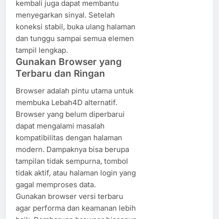
kembali juga dapat membantu
menyegarkan sinyal. Setelah
koneksi stabil, buka ulang halaman
dan tunggu sampai semua elemen
tampil lengkap.
Gunakan Browser yang
Terbaru dan Ringan
Browser adalah pintu utama untuk
membuka Lebah4D alternatif.
Browser yang belum diperbarui
dapat mengalami masalah
kompatibilitas dengan halaman
modern. Dampaknya bisa berupa
tampilan tidak sempurna, tombol
tidak aktif, atau halaman login yang
gagal memproses data.
Gunakan browser versi terbaru
agar performa dan keamanan lebih