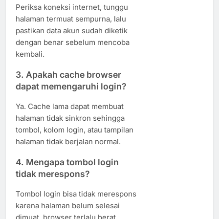
Periksa koneksi internet, tunggu
halaman termuat sempurna, lalu
pastikan data akun sudah diketik
dengan benar sebelum mencoba
kembali.
3. Apakah cache browser
dapat memengaruhi login?
Ya. Cache lama dapat membuat
halaman tidak sinkron sehingga
tombol, kolom login, atau tampilan
halaman tidak berjalan normal.
4. Mengapa tombol login
tidak merespons?
Tombol login bisa tidak merespons
karena halaman belum selesai
dimuat, browser terlalu berat,