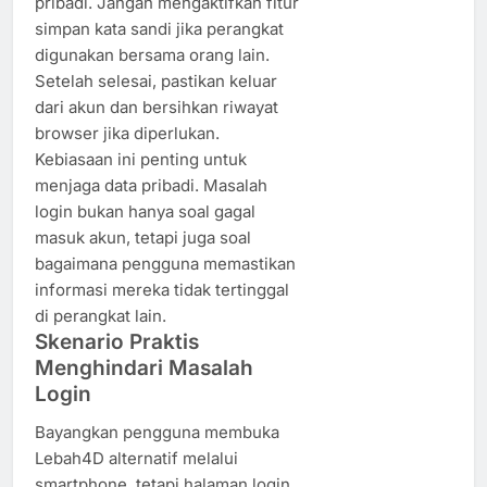
pribadi. Jangan mengaktifkan fitur
simpan kata sandi jika perangkat
digunakan bersama orang lain.
Setelah selesai, pastikan keluar
dari akun dan bersihkan riwayat
browser jika diperlukan.
Kebiasaan ini penting untuk
menjaga data pribadi. Masalah
login bukan hanya soal gagal
masuk akun, tetapi juga soal
bagaimana pengguna memastikan
informasi mereka tidak tertinggal
di perangkat lain.
Skenario Praktis
Menghindari Masalah
Login
Bayangkan pengguna membuka
Lebah4D alternatif melalui
smartphone, tetapi halaman login