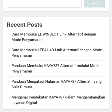
SEARCH
Recent Posts
Cara Membuka EDWINSLOT Link Alternatif dengan
Mode Penyamaran
Cara Membuka LEBAH4D Link Alternatif dengan Mode
Penyamaran
Panduan Membuka KAYA787 Alternatif melalui Mode
Penyamaran
Panduan Mengatasi Halaman KAYA787 Alternatif yang
Sulit Dimuat
Mengenal Pendekatan KAYA787 dalam Mengembangkan
Layanan Digital