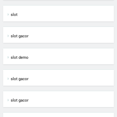
slot
slot gacor
slot demo
slot gacor
slot gacor