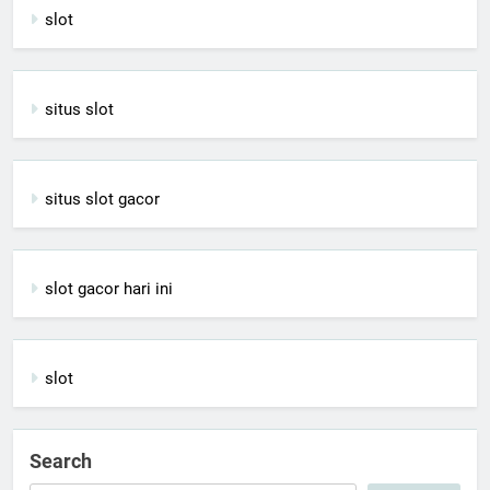
slot
situs slot
situs slot gacor
slot gacor hari ini
slot
Search