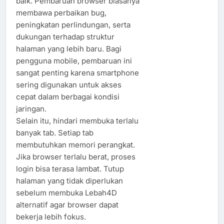
baik. Pembaruan browser biasanya
membawa perbaikan bug,
peningkatan perlindungan, serta
dukungan terhadap struktur
halaman yang lebih baru. Bagi
pengguna mobile, pembaruan ini
sangat penting karena smartphone
sering digunakan untuk akses
cepat dalam berbagai kondisi
jaringan.
Selain itu, hindari membuka terlalu
banyak tab. Setiap tab
membutuhkan memori perangkat.
Jika browser terlalu berat, proses
login bisa terasa lambat. Tutup
halaman yang tidak diperlukan
sebelum membuka Lebah4D
alternatif agar browser dapat
bekerja lebih fokus.