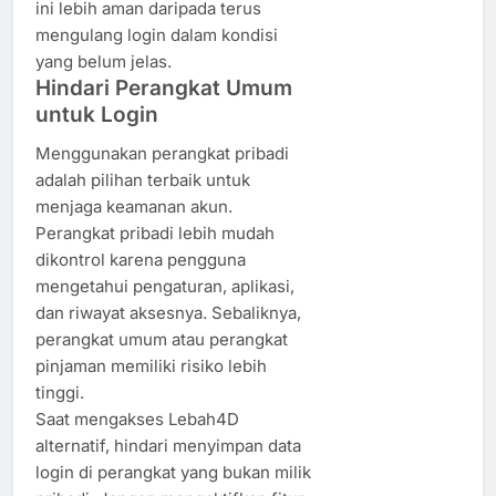
ini lebih aman daripada terus
mengulang login dalam kondisi
yang belum jelas.
Hindari Perangkat Umum
untuk Login
Menggunakan perangkat pribadi
adalah pilihan terbaik untuk
menjaga keamanan akun.
Perangkat pribadi lebih mudah
dikontrol karena pengguna
mengetahui pengaturan, aplikasi,
dan riwayat aksesnya. Sebaliknya,
perangkat umum atau perangkat
pinjaman memiliki risiko lebih
tinggi.
Saat mengakses Lebah4D
alternatif, hindari menyimpan data
login di perangkat yang bukan milik