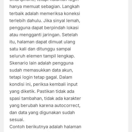
hanya memuat sebagian. Langkah
terbaik adalah memeriksa koneksi
terlebih dahulu. Jika sinyal lemah,
pengguna dapat berpindah lokasi
atau mengganti jaringan. Setelah
itu, halaman dapat dimuat ulang
satu kali dan ditunggu sampai
seluruh elemen tampil lengkap.
Skenario lain adalah pengguna
sudah memasukkan data akun,
tetapi login tetap gagal. Dalam
kondisi ini, periksa kembali input
yang diketik. Pastikan tidak ada
spasi tambahan, tidak ada karakter
yang berubah karena autocorrect,
dan data yang digunakan sudah
sesuai.
Contoh berikutnya adalah halaman