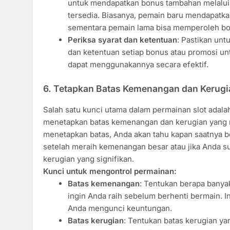
untuk mendapatkan bonus tambahan melalui
tersedia. Biasanya, pemain baru mendapatk
sementara pemain lama bisa memperoleh bon
Periksa syarat dan ketentuan
: Pastikan un
dan ketentuan setiap bonus atau promosi u
dapat menggunakannya secara efektif.
6.
Tetapkan Batas Kemenangan dan Kerugi
Salah satu kunci utama dalam permainan slot ada
menetapkan batas kemenangan dan kerugian yang r
menetapkan batas, Anda akan tahu kapan saatnya be
setelah meraih kemenangan besar atau jika Anda 
kerugian yang signifikan.
Kunci untuk mengontrol permainan:
Batas kemenangan
: Tentukan berapa bany
ingin Anda raih sebelum berhenti bermain. 
Anda mengunci keuntungan.
Batas kerugian
: Tentukan batas kerugian ya