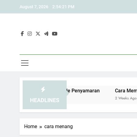
Skip
August 7, 2026
2:54:22 PM
to
content
Sun
Dapatkan B
rnatif dengan Mode Penyamaran
Cara Membuka LEBAH4
2 Weeks Ago
HEADLINES
Home
cara menang