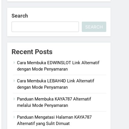
Search
SEARCH
Recent Posts
Cara Membuka EDWINSLOT Link Alternatif
dengan Mode Penyamaran
Cara Membuka LEBAH4D Link Alternatif
dengan Mode Penyamaran
Panduan Membuka KAYA787 Alternatif
melalui Mode Penyamaran
Panduan Mengatasi Halaman KAYA787
Alternatif yang Sulit Dimuat