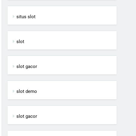
situs slot
slot
slot gacor
slot demo
slot gacor