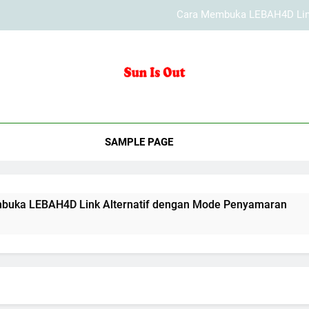
Cara Membuka LEBAH4D Link
Panduan Membuka KAYA787 
Panduan Mengatasi Halaman 
 Is Out
Cara Membuka EDWINSLOT Link
erita Terkini Dan Konten Hiburan Di Sun Is Out. Informasi Sep
Cara Membuka LEBAH4D Link
SAMPLE PAGE
Panduan Membuka KAYA787 
Panduan Mengatasi Halaman 
D Link Alternatif dengan Mode Penyamaran
Panduan 
3 Weeks Ag