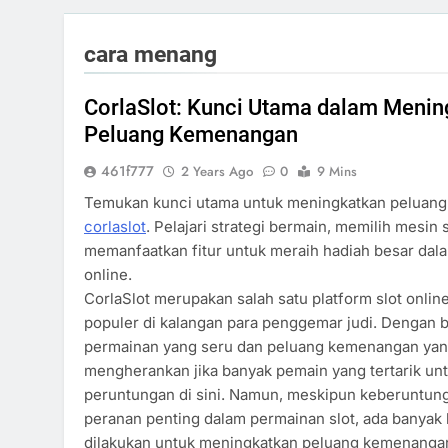
cara menang
CorlaSlot: Kunci Utama dalam Menin
Peluang Kemenangan
461f777
2 Years Ago
0
9 Mins
Temukan kunci utama untuk meningkatkan peluan
corlaslot
. Pelajari strategi bermain, memilih mesin s
memanfaatkan fitur untuk meraih hadiah besar dal
online.
CorlaSlot merupakan salah satu platform slot onli
populer di kalangan para penggemar judi. Dengan b
permainan yang seru dan peluang kemenangan yang
mengherankan jika banyak pemain yang tertarik u
peruntungan di sini. Namun, meskipun keberunt
peranan penting dalam permainan slot, ada banyak 
dilakukan untuk meningkatkan peluang kemenangan 