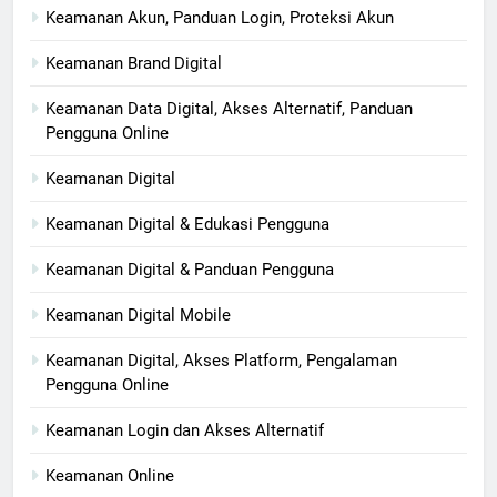
Keamanan Akun, Panduan Login, Proteksi Akun
Keamanan Brand Digital
Keamanan Data Digital, Akses Alternatif, Panduan
Pengguna Online
Keamanan Digital
Keamanan Digital & Edukasi Pengguna
Keamanan Digital & Panduan Pengguna
Keamanan Digital Mobile
Keamanan Digital, Akses Platform, Pengalaman
Pengguna Online
Keamanan Login dan Akses Alternatif
Keamanan Online