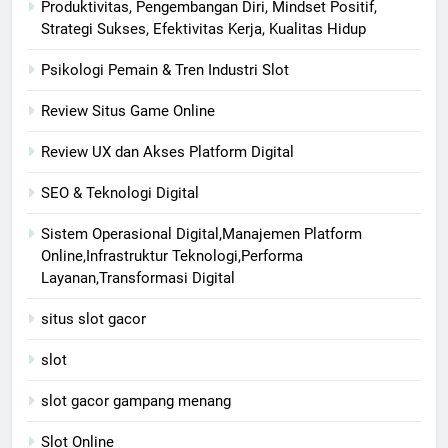
Produktivitas, Pengembangan Diri, Mindset Positif,
Strategi Sukses, Efektivitas Kerja, Kualitas Hidup
Psikologi Pemain & Tren Industri Slot
Review Situs Game Online
Review UX dan Akses Platform Digital
SEO & Teknologi Digital
Sistem Operasional Digital,Manajemen Platform
Online,Infrastruktur Teknologi,Performa
Layanan,Transformasi Digital
situs slot gacor
slot
slot gacor gampang menang
Slot Online