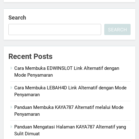
Search
SEARCH
Recent Posts
Cara Membuka EDWINSLOT Link Alternatif dengan
Mode Penyamaran
Cara Membuka LEBAH4D Link Alternatif dengan Mode
Penyamaran
Panduan Membuka KAYA787 Alternatif melalui Mode
Penyamaran
Panduan Mengatasi Halaman KAYA787 Alternatif yang
Sulit Dimuat