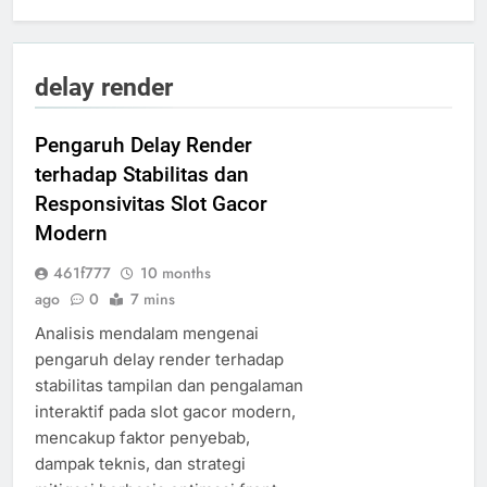
delay render
Pengaruh Delay Render
terhadap Stabilitas dan
Responsivitas Slot Gacor
Modern
461f777
10 months
ago
0
7 mins
Analisis mendalam mengenai
pengaruh delay render terhadap
stabilitas tampilan dan pengalaman
interaktif pada slot gacor modern,
mencakup faktor penyebab,
dampak teknis, dan strategi