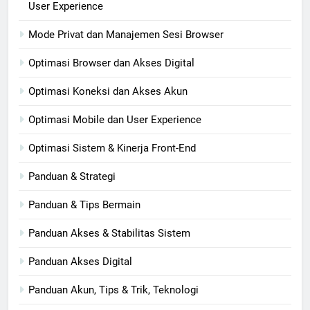
User Experience
Mode Privat dan Manajemen Sesi Browser
Optimasi Browser dan Akses Digital
Optimasi Koneksi dan Akses Akun
Optimasi Mobile dan User Experience
Optimasi Sistem & Kinerja Front-End
Panduan & Strategi
Panduan & Tips Bermain
Panduan Akses & Stabilitas Sistem
Panduan Akses Digital
Panduan Akun, Tips & Trik, Teknologi