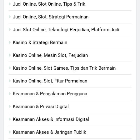
Judi Online, Slot Online, Tips & Trik
Judi Online, Slot, Strategi Permainan
Judi Slot Online, Teknologi Perjudian, Platform Judi
Kasino & Strategi Bermain
Kasino Online, Mesin Slot, Perjudian
Kasino Online, Slot Games, Tips dan Trik Bermain
Kasino Online, Slot, Fitur Permainan
Keamanan & Pengalaman Pengguna
Keamanan & Privasi Digital
Keamanan Akses & Informasi Digital
Keamanan Akses & Jaringan Publik