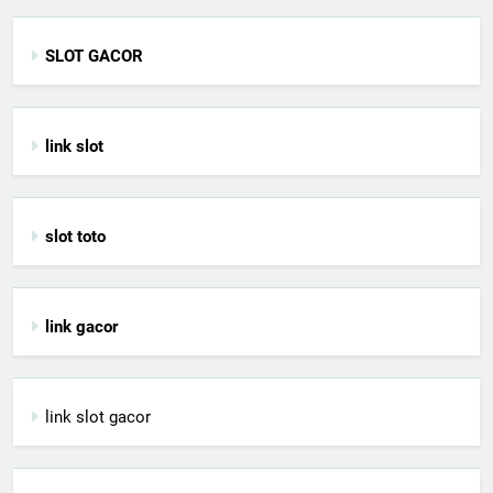
SLOT GACOR
link slot
slot toto
link gacor
link slot gacor