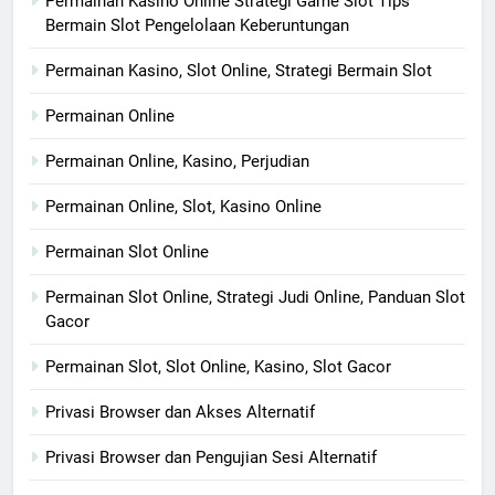
Permainan Kasino Online Strategi Game Slot Tips
Bermain Slot Pengelolaan Keberuntungan
Permainan Kasino, Slot Online, Strategi Bermain Slot
Permainan Online
Permainan Online, Kasino, Perjudian
Permainan Online, Slot, Kasino Online
Permainan Slot Online
Permainan Slot Online, Strategi Judi Online, Panduan Slot
Gacor
Permainan Slot, Slot Online, Kasino, Slot Gacor
Privasi Browser dan Akses Alternatif
Privasi Browser dan Pengujian Sesi Alternatif