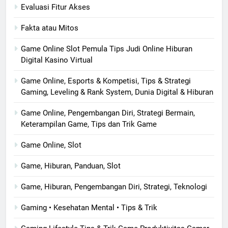
Evaluasi Fitur Akses
Fakta atau Mitos
Game Online Slot Pemula Tips Judi Online Hiburan
Digital Kasino Virtual
Game Online, Esports & Kompetisi, Tips & Strategi
Gaming, Leveling & Rank System, Dunia Digital & Hiburan
Game Online, Pengembangan Diri, Strategi Bermain,
Keterampilan Game, Tips dan Trik Game
Game Online, Slot
Game, Hiburan, Panduan, Slot
Game, Hiburan, Pengembangan Diri, Strategi, Teknologi
Gaming • Kesehatan Mental • Tips & Trik