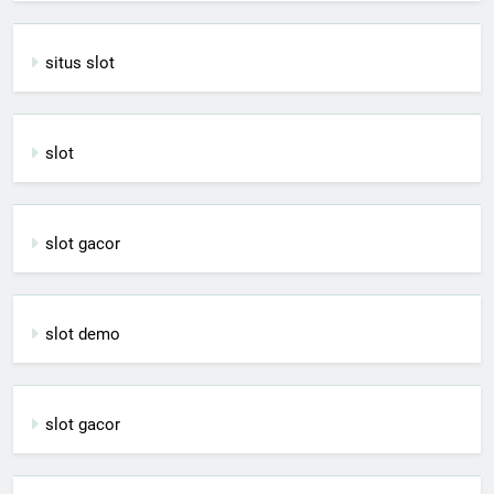
situs slot
slot
slot gacor
slot demo
slot gacor