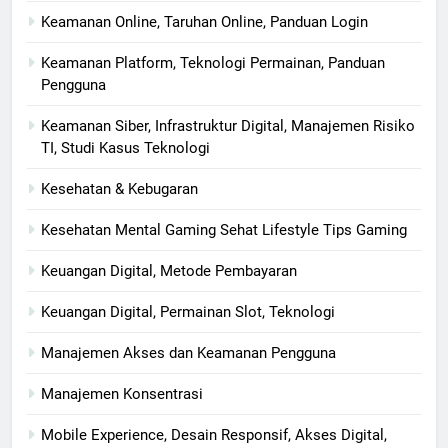
Keamanan Online, Taruhan Online, Panduan Login
Keamanan Platform, Teknologi Permainan, Panduan
Pengguna
Keamanan Siber, Infrastruktur Digital, Manajemen Risiko
TI, Studi Kasus Teknologi
Kesehatan & Kebugaran
Kesehatan Mental Gaming Sehat Lifestyle Tips Gaming
Keuangan Digital, Metode Pembayaran
Keuangan Digital, Permainan Slot, Teknologi
Manajemen Akses dan Keamanan Pengguna
Manajemen Konsentrasi
Mobile Experience, Desain Responsif, Akses Digital,