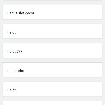
situs slot gacor
slot
slot 777
situs slot
slot