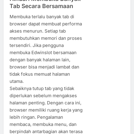
Tab Secara Bersamaan
Membuka terlalu banyak tab di
browser dapat membuat performa
akses menurun. Setiap tab
membutuhkan memori dan proses
tersendiri. Jika pengguna
membuka Edwinslot bersamaan
dengan banyak halaman lain,
browser bisa menjadi lambat dan
tidak fokus memuat halaman
utama.
Sebaiknya tutup tab yang tidak
diperlukan sebelum mengakses
halaman penting. Dengan cara ini,
browser memiliki ruang kerja yang
lebih ringan. Pengalaman
membaca, membuka menu, dan
berpindah antarbagian akan terasa