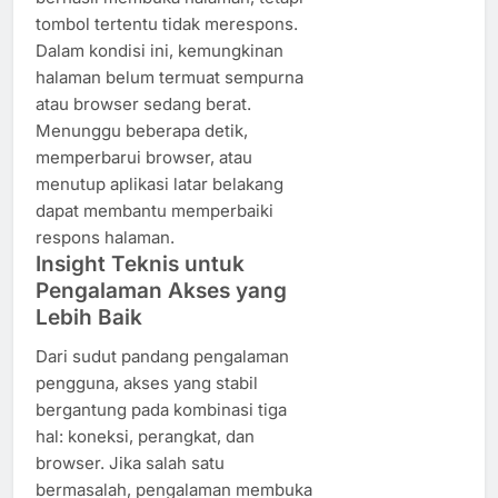
tombol tertentu tidak merespons.
Dalam kondisi ini, kemungkinan
halaman belum termuat sempurna
atau browser sedang berat.
Menunggu beberapa detik,
memperbarui browser, atau
menutup aplikasi latar belakang
dapat membantu memperbaiki
respons halaman.
Insight Teknis untuk
Pengalaman Akses yang
Lebih Baik
Dari sudut pandang pengalaman
pengguna, akses yang stabil
bergantung pada kombinasi tiga
hal: koneksi, perangkat, dan
browser. Jika salah satu
bermasalah, pengalaman membuka