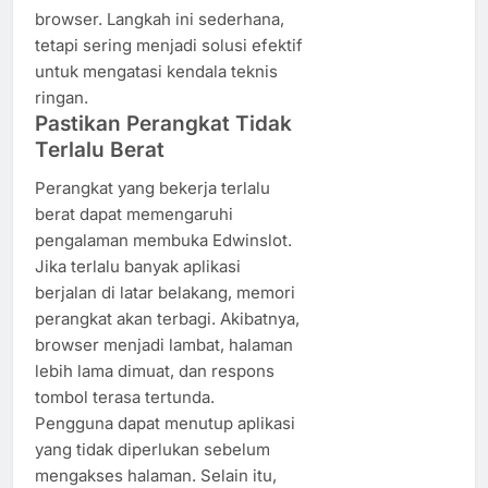
browser. Langkah ini sederhana,
tetapi sering menjadi solusi efektif
untuk mengatasi kendala teknis
ringan.
Pastikan Perangkat Tidak
Terlalu Berat
Perangkat yang bekerja terlalu
berat dapat memengaruhi
pengalaman membuka Edwinslot.
Jika terlalu banyak aplikasi
berjalan di latar belakang, memori
perangkat akan terbagi. Akibatnya,
browser menjadi lambat, halaman
lebih lama dimuat, dan respons
tombol terasa tertunda.
Pengguna dapat menutup aplikasi
yang tidak diperlukan sebelum
mengakses halaman. Selain itu,