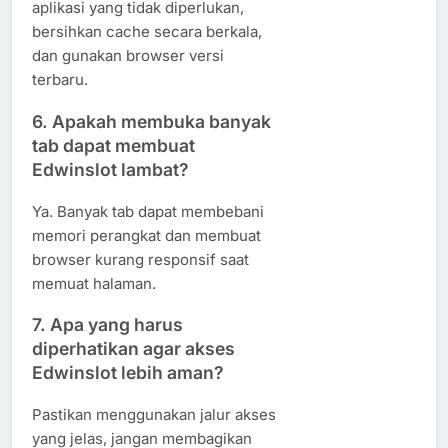
aplikasi yang tidak diperlukan,
bersihkan cache secara berkala,
dan gunakan browser versi
terbaru.
6. Apakah membuka banyak
tab dapat membuat
Edwinslot lambat?
Ya. Banyak tab dapat membebani
memori perangkat dan membuat
browser kurang responsif saat
memuat halaman.
7. Apa yang harus
diperhatikan agar akses
Edwinslot lebih aman?
Pastikan menggunakan jalur akses
yang jelas, jangan membagikan