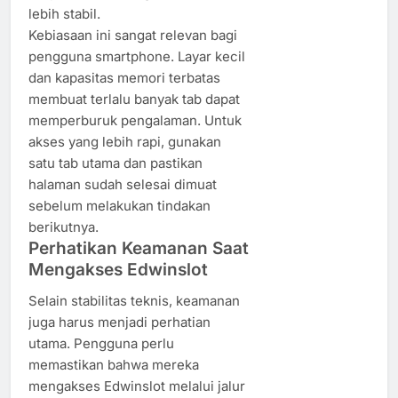
lebih stabil.
Kebiasaan ini sangat relevan bagi
pengguna smartphone. Layar kecil
dan kapasitas memori terbatas
membuat terlalu banyak tab dapat
memperburuk pengalaman. Untuk
akses yang lebih rapi, gunakan
satu tab utama dan pastikan
halaman sudah selesai dimuat
sebelum melakukan tindakan
berikutnya.
Perhatikan Keamanan Saat
Mengakses Edwinslot
Selain stabilitas teknis, keamanan
juga harus menjadi perhatian
utama. Pengguna perlu
memastikan bahwa mereka
mengakses Edwinslot melalui jalur