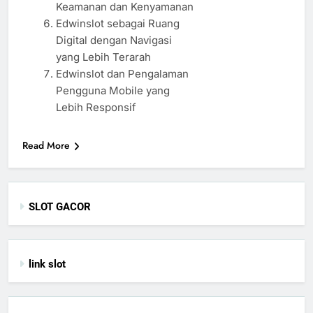
Keamanan dan Kenyamanan
Edwinslot sebagai Ruang
Digital dengan Navigasi
yang Lebih Terarah
Edwinslot dan Pengalaman
Pengguna Mobile yang
Lebih Responsif
Read More
SLOT GACOR
link slot