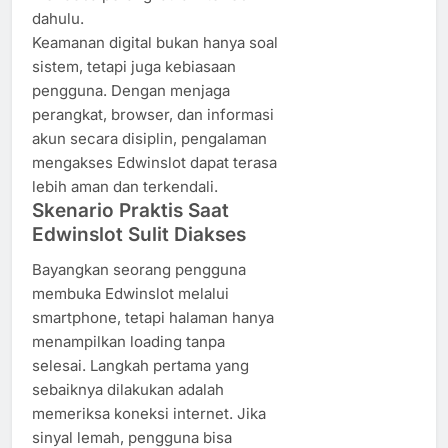
dahulu.
Keamanan digital bukan hanya soal
sistem, tetapi juga kebiasaan
pengguna. Dengan menjaga
perangkat, browser, dan informasi
akun secara disiplin, pengalaman
mengakses Edwinslot dapat terasa
lebih aman dan terkendali.
Skenario Praktis Saat
Edwinslot Sulit Diakses
Bayangkan seorang pengguna
membuka Edwinslot melalui
smartphone, tetapi halaman hanya
menampilkan loading tanpa
selesai. Langkah pertama yang
sebaiknya dilakukan adalah
memeriksa koneksi internet. Jika
sinyal lemah, pengguna bisa