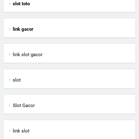
slot toto
link gacor
link slot gacor
slot
Slot Gacor
link slot