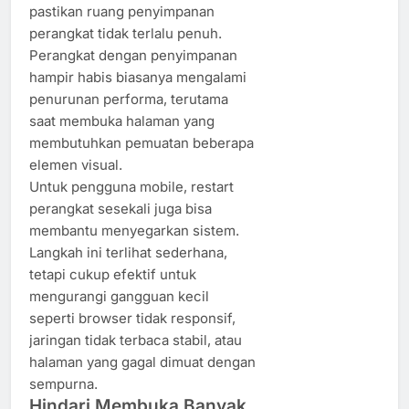
pastikan ruang penyimpanan
perangkat tidak terlalu penuh.
Perangkat dengan penyimpanan
hampir habis biasanya mengalami
penurunan performa, terutama
saat membuka halaman yang
membutuhkan pemuatan beberapa
elemen visual.
Untuk pengguna mobile, restart
perangkat sesekali juga bisa
membantu menyegarkan sistem.
Langkah ini terlihat sederhana,
tetapi cukup efektif untuk
mengurangi gangguan kecil
seperti browser tidak responsif,
jaringan tidak terbaca stabil, atau
halaman yang gagal dimuat dengan
sempurna.
Hindari Membuka Banyak