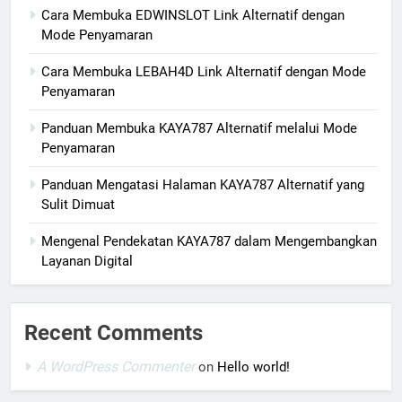
Cara Membuka EDWINSLOT Link Alternatif dengan
Mode Penyamaran
Cara Membuka LEBAH4D Link Alternatif dengan Mode
Penyamaran
Panduan Membuka KAYA787 Alternatif melalui Mode
Penyamaran
Panduan Mengatasi Halaman KAYA787 Alternatif yang
Sulit Dimuat
Mengenal Pendekatan KAYA787 dalam Mengembangkan
Layanan Digital
Recent Comments
A WordPress Commenter
on
Hello world!