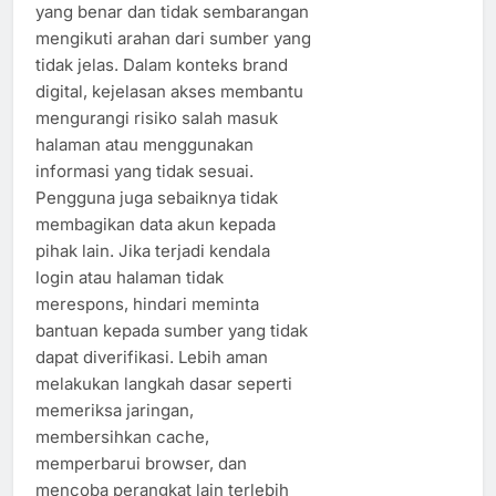
yang benar dan tidak sembarangan
mengikuti arahan dari sumber yang
tidak jelas. Dalam konteks brand
digital, kejelasan akses membantu
mengurangi risiko salah masuk
halaman atau menggunakan
informasi yang tidak sesuai.
Pengguna juga sebaiknya tidak
membagikan data akun kepada
pihak lain. Jika terjadi kendala
login atau halaman tidak
merespons, hindari meminta
bantuan kepada sumber yang tidak
dapat diverifikasi. Lebih aman
melakukan langkah dasar seperti
memeriksa jaringan,
membersihkan cache,
memperbarui browser, dan
mencoba perangkat lain terlebih