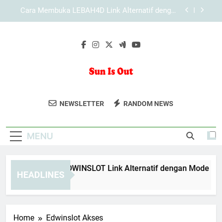
Skip
Panduan Membuka KAYA787 Alternatif melalui
to
Mode Penyamaran
content
Panduan Mengatasi Halaman KAYA787 Alternatif
yang Sulit Dimuat
Cara Membuka EDWINSLOT Link Alternatif
dengan Mode Penyamaran
Cara Membuka LEBAH4D Link Alternatif dengan
Mode Penyamaran
Sun Is Out
Dapatkan Berita Terkini Dan Konten
Panduan Membuka KAYA787 Alternatif melalui
NEWSLETTER
RANDOM NEWS
Mode Penyamaran
Hiburan Di Sun Is Out. Informasi Seputar
Panduan Mengatasi Halaman KAYA787 Alternatif
Dunia Hiburan, Gaya Hidup, Dan Tren
yang Sulit Dimuat
MENU
Terbaru.
ra Membuka EDWINSLOT Link Alternatif dengan Mode Penya
HEADLINES
Weeks Ago
Home
Edwinslot Akses