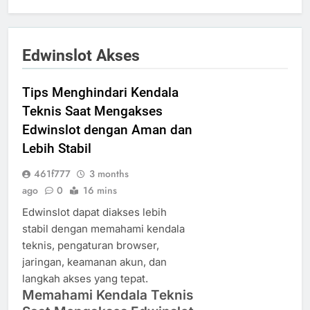
Edwinslot Akses
Tips Menghindari Kendala
Teknis Saat Mengakses
Edwinslot dengan Aman dan
Lebih Stabil
461f777
3 months
ago
0
16 mins
Edwinslot dapat diakses lebih
stabil dengan memahami kendala
teknis, pengaturan browser,
jaringan, keamanan akun, dan
langkah akses yang tepat.
Memahami Kendala Teknis