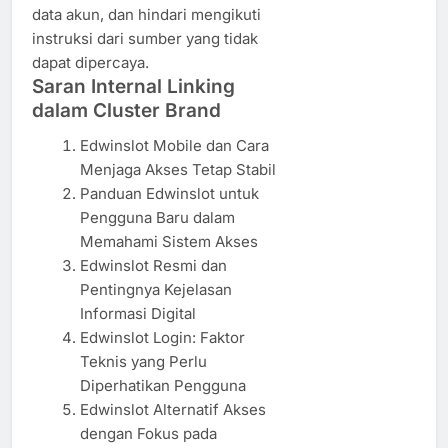
data akun, dan hindari mengikuti
instruksi dari sumber yang tidak
dapat dipercaya.
Saran Internal Linking
dalam Cluster Brand
Edwinslot Mobile dan Cara
Menjaga Akses Tetap Stabil
Panduan Edwinslot untuk
Pengguna Baru dalam
Memahami Sistem Akses
Edwinslot Resmi dan
Pentingnya Kejelasan
Informasi Digital
Edwinslot Login: Faktor
Teknis yang Perlu
Diperhatikan Pengguna
Edwinslot Alternatif Akses
dengan Fokus pada