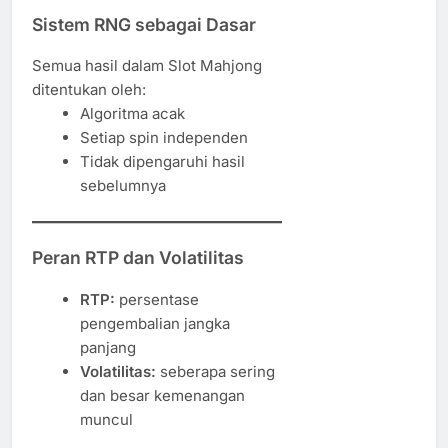
Sistem RNG sebagai Dasar
Semua hasil dalam Slot Mahjong
ditentukan oleh:
Algoritma acak
Setiap spin independen
Tidak dipengaruhi hasil
sebelumnya
Peran RTP dan Volatilitas
RTP:
persentase
pengembalian jangka
panjang
Volatilitas:
seberapa sering
dan besar kemenangan
muncul