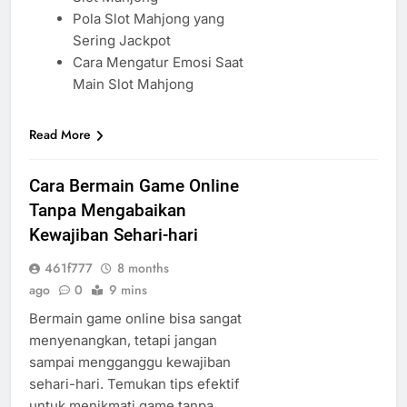
Pola Slot Mahjong yang
Sering Jackpot
Cara Mengatur Emosi Saat
Main Slot Mahjong
Read More
Cara Bermain Game Online
Tanpa Mengabaikan
Kewajiban Sehari-hari
461f777
8 months
ago
0
9 mins
Bermain game online bisa sangat
menyenangkan, tetapi jangan
sampai mengganggu kewajiban
sehari-hari. Temukan tips efektif
untuk menikmati game tanpa