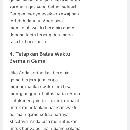
karena tugas yang belum selesai.
Dengan menyelesaikan kewajiban
terlebih dahulu, Anda bisa
menikmati waktu bermain game
dengan lebih tenang dan tanpa
rasa terburu-buru.
4.
Tetapkan Batas Waktu
Bermain Game
Jika Anda sering kali bermain
game berjam-jam tanpa
memperhatikan waktu, ini bisa
mengganggu rutinitas harian Anda.
Untuk menghindari hal ini, cobalah
untuk menetapkan batasan waktu
bermain game setiap harinya.
Misalnya, Anda bisa memutuskan
untuk hanya bermain game selama