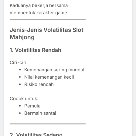
Keduanya bekerja bersama
membentuk karakter game.
Jenis-Jenis Volatilitas Slot
Mahjong
1. Volatilitas Rendah
Ciri-ciri:
Kemenangan sering muncul
Nilai kemenangan kecil
Risiko rendah
Cocok untuk:
Pemula
Bermain santai
2. Volatilitas Sedang