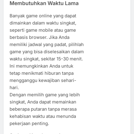
Membutuhkan Waktu Lama
Banyak game online yang dapat
dimainkan dalam waktu singkat,
seperti game mobile atau game
berbasis browser. Jika Anda
memiliki jadwal yang padat, pilihlah
game yang bisa diselesaikan dalam
waktu singkat, sekitar 15-30 menit.
Ini memungkinkan Anda untuk
tetap menikmati hiburan tanpa
mengganggu kewajiban sehari-
hari.
Dengan memilih game yang lebih
singkat, Anda dapat memainkan
beberapa putaran tanpa merasa
kehabisan waktu atau menunda
pekerjaan penting.