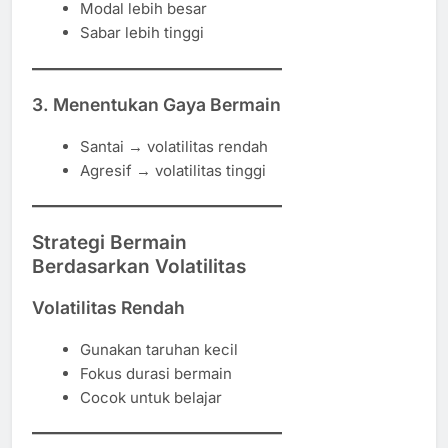
Modal lebih besar
Sabar lebih tinggi
3. Menentukan Gaya Bermain
Santai → volatilitas rendah
Agresif → volatilitas tinggi
Strategi Bermain
Berdasarkan Volatilitas
Volatilitas Rendah
Gunakan taruhan kecil
Fokus durasi bermain
Cocok untuk belajar