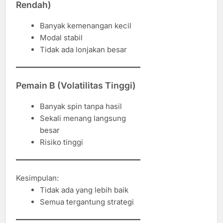
Rendah)
Banyak kemenangan kecil
Modal stabil
Tidak ada lonjakan besar
Pemain B (Volatilitas Tinggi)
Banyak spin tanpa hasil
Sekali menang langsung
besar
Risiko tinggi
Kesimpulan:
Tidak ada yang lebih baik
Semua tergantung strategi