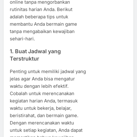
online tanpa mengorbankan
rutinitas harian Anda. Berikut
adalah beberapa tips untuk
membantu Anda bermain game
tanpa mengabaikan kewajiban
sehari-hari.
1.
Buat Jadwal yang
Terstruktur
Penting untuk memiliki jadwal yang
jelas agar Anda bisa mengatur
waktu dengan lebih efektif.
Cobalah untuk merencanakan
kegiatan harian Anda, termasuk
waktu untuk bekerja, belajar,
beristirahat, dan bermain game.
Dengan merencanakan waktu
untuk setiap kegiatan, Anda dapat