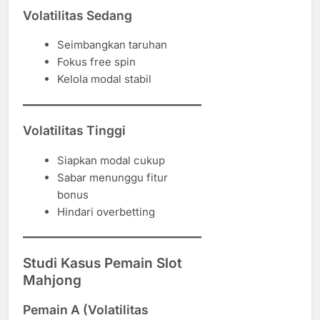
Volatilitas Sedang
Seimbangkan taruhan
Fokus free spin
Kelola modal stabil
Volatilitas Tinggi
Siapkan modal cukup
Sabar menunggu fitur
bonus
Hindari overbetting
Studi Kasus Pemain Slot
Mahjong
Pemain A (Volatilitas