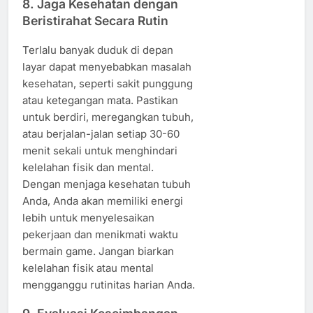
8.
Jaga Kesehatan dengan
Beristirahat Secara Rutin
Terlalu banyak duduk di depan
layar dapat menyebabkan masalah
kesehatan, seperti sakit punggung
atau ketegangan mata. Pastikan
untuk berdiri, meregangkan tubuh,
atau berjalan-jalan setiap 30-60
menit sekali untuk menghindari
kelelahan fisik dan mental.
Dengan menjaga kesehatan tubuh
Anda, Anda akan memiliki energi
lebih untuk menyelesaikan
pekerjaan dan menikmati waktu
bermain game. Jangan biarkan
kelelahan fisik atau mental
mengganggu rutinitas harian Anda.