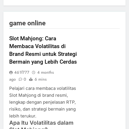
game online
Slot Mahjong: Cara
Membaca Volatilitas di
Brand Resmi untuk Strategi
Bermain yang Lebih Cerdas
461f777
4 months
ago
0
6 mins
Pelajari cara membaca volatilitas
Slot Mahjong di brand resmi,
lengkap dengan penjelasan RTP,
risiko, dan strategi bermain yang
lebih terukur.
Apa Itu Volatilitas dalam