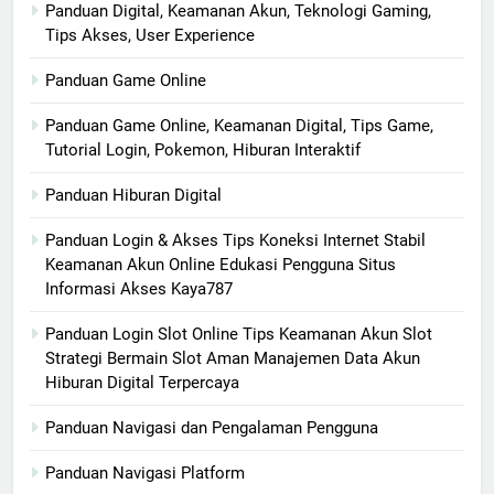
Panduan Digital, Keamanan Akun, Teknologi Gaming,
Tips Akses, User Experience
Panduan Game Online
Panduan Game Online, Keamanan Digital, Tips Game,
Tutorial Login, Pokemon, Hiburan Interaktif
Panduan Hiburan Digital
Panduan Login & Akses Tips Koneksi Internet Stabil
Keamanan Akun Online Edukasi Pengguna Situs
Informasi Akses Kaya787
Panduan Login Slot Online Tips Keamanan Akun Slot
Strategi Bermain Slot Aman Manajemen Data Akun
Hiburan Digital Terpercaya
Panduan Navigasi dan Pengalaman Pengguna
Panduan Navigasi Platform