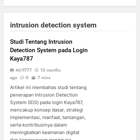
intrusion detection system
Studi Tentang Intrusion
Detection System pada Login
Kaya787
461f777
10 months
ago
0
7 mins
Artikel ini membahas studi tentang
penerapan Intrusion Detection
System (IDS) pada login Kaya787,
mencakup konsep dasar, strategi
implementasi, manfaat, tantangan,
serta kontribusinya dalam
meningkatkan keamanan digital
dan kepercayaan pengguna.