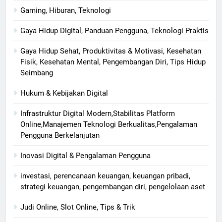
Gaming, Hiburan, Teknologi
Gaya Hidup Digital, Panduan Pengguna, Teknologi Praktis
Gaya Hidup Sehat, Produktivitas & Motivasi, Kesehatan
Fisik, Kesehatan Mental, Pengembangan Diri, Tips Hidup
Seimbang
Hukum & Kebijakan Digital
Infrastruktur Digital Modern,Stabilitas Platform
Online,Manajemen Teknologi Berkualitas,Pengalaman
Pengguna Berkelanjutan
Inovasi Digital & Pengalaman Pengguna
investasi, perencanaan keuangan, keuangan pribadi,
strategi keuangan, pengembangan diri, pengelolaan aset
Judi Online, Slot Online, Tips & Trik