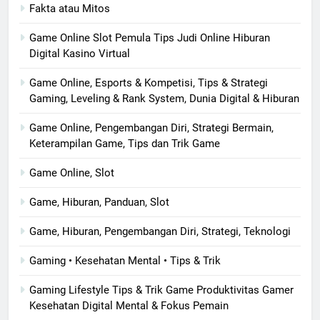
Fakta atau Mitos
Game Online Slot Pemula Tips Judi Online Hiburan
Digital Kasino Virtual
Game Online, Esports & Kompetisi, Tips & Strategi
Gaming, Leveling & Rank System, Dunia Digital & Hiburan
Game Online, Pengembangan Diri, Strategi Bermain,
Keterampilan Game, Tips dan Trik Game
Game Online, Slot
Game, Hiburan, Panduan, Slot
Game, Hiburan, Pengembangan Diri, Strategi, Teknologi
Gaming • Kesehatan Mental • Tips & Trik
Gaming Lifestyle Tips & Trik Game Produktivitas Gamer
Kesehatan Digital Mental & Fokus Pemain