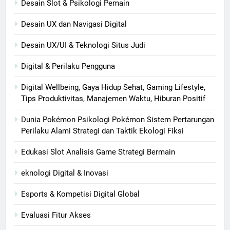
Desain Slot & Psikologi Pemain
Desain UX dan Navigasi Digital
Desain UX/UI & Teknologi Situs Judi
Digital & Perilaku Pengguna
Digital Wellbeing, Gaya Hidup Sehat, Gaming Lifestyle,
Tips Produktivitas, Manajemen Waktu, Hiburan Positif
Dunia Pokémon Psikologi Pokémon Sistem Pertarungan
Perilaku Alami Strategi dan Taktik Ekologi Fiksi
Edukasi Slot Analisis Game Strategi Bermain
eknologi Digital & Inovasi
Esports & Kompetisi Digital Global
Evaluasi Fitur Akses