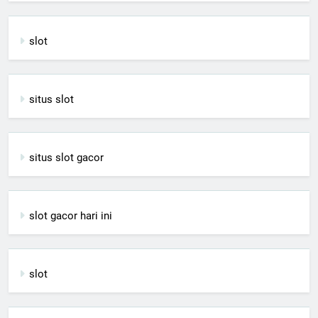
slot
situs slot
situs slot gacor
slot gacor hari ini
slot