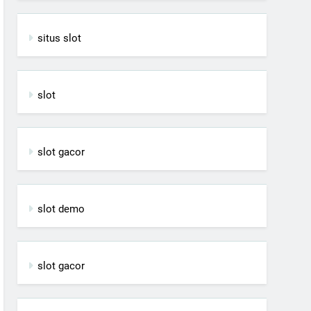
situs slot
slot
slot gacor
slot demo
slot gacor