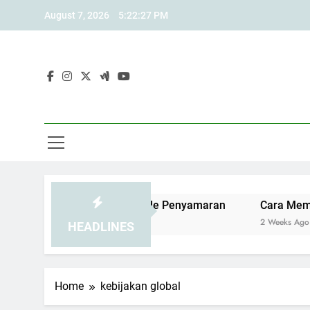
Skip
August 7, 2026
5:22:28 PM
to
content
Sun
Dapatkan B
rnatif dengan Mode Penyamaran
Cara Membuka LEBAH4
2 Weeks Ago
HEADLINES
Home
kebijakan global