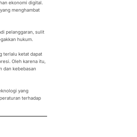
an ekonomi digital.
n yang menghambat
adi pelanggaran, sulit
egakkan hukum.
 terlalu ketat dapat
si. Oleh karena itu,
n dan kebebasan
eknologi yang
eraturan terhadap