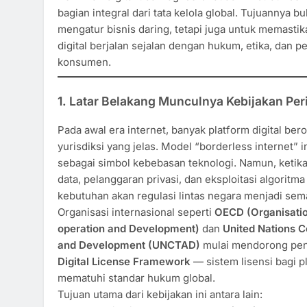
bagian integral dari tata kelola global. Tujuannya 
mengatur bisnis daring, tetapi juga untuk memasti
digital berjalan sejalan dengan hukum, etika, dan p
konsumen.
1. Latar Belakang Munculnya Kebijakan Peri
Pada awal era internet, banyak platform digital ber
yurisdiksi yang jelas. Model “borderless internet” 
sebagai simbol kebebasan teknologi. Namun, ketik
data, pelanggaran privasi, dan eksploitasi algoritm
kebutuhan akan regulasi lintas negara menjadi se
Organisasi internasional seperti
OECD (Organisati
operation and Development)
dan
United Nations 
and Development (UNCTAD)
mulai mendorong pen
Digital License Framework
— sistem lisensi bagi pl
mematuhi standar hukum global.
Tujuan utama dari kebijakan ini antara lain: