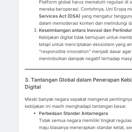
Platform global harus mematuhi regulasi di 
mereka beroperasi. Contohnya, Uni Eropa 
Services Act (DSA)
yang mengatur tanggung
dalam memoderasi konten dan melindungi d
Keseimbangan antara Inovasi dan Perlindu
Kebijakan digital tidak bertujuan untuk memba
tetapi untuk menciptakan ekosistem yang am
“responsible innovation” menjadi dasar agar 
menimbulkan dampak negatif terhadap masy
3. Tantangan Global dalam Penerapan Kebi
Digital
Meski banyak negara sepakat mengenai pentingnya
kebijakan ini masih menghadapi tantangan besar.
Perbedaan Standar Antarnegara
Tidak semua negara memiliki tingkat regula
maju biasanya menerapkan standar ketat, s