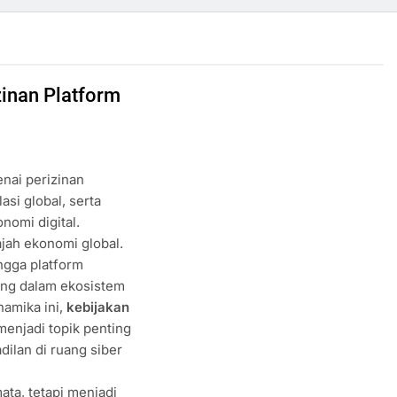
zinan Platform
enai perizinan
asi global, serta
nomi digital.
jah ekonomi global.
ngga platform
bung dalam ekosistem
namika ini,
kebijakan
enjadi topik penting
ilan di ruang siber
mata, tetapi menjadi