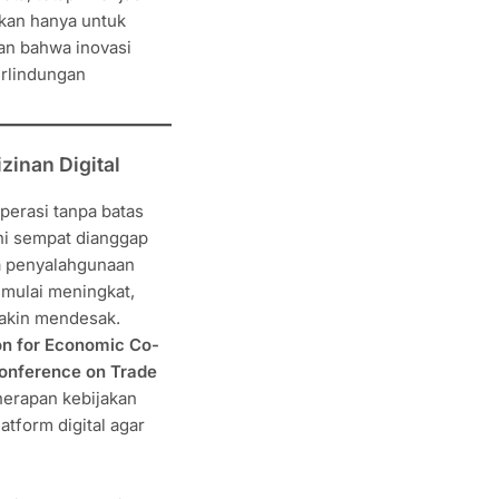
bukan hanya untuk
kan bahwa inovasi
erlindungan
zinan Digital
operasi tanpa batas
ini sempat dianggap
a penyalahgunaan
a mulai meningkat,
makin mendesak.
on for Economic Co-
Conference on Trade
erapan kebijakan
atform digital agar